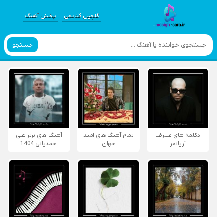
گلچین قدیمی
پخش آهنگ
جستجو
دکلمه های علیرضا
تمام آهنگ های امید
آهنگ های برتر علی
آریانفر
جهان
احمدیانی 1404