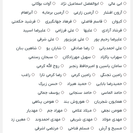
ابی عالی
ابوالفضل اسماعیل نژاد
آوات بوکانی
آرون افشار
آرمین زارعی
آرمین برمایه
آبراهام
کیوان
قاسم فاضلی
فرهاد جهانگیری
فرشید حکمتی
فرشاد آزادی
علیها
علی فرزامی
علیرضا اسپید
علیرضا رحیم پور
علی عزیزپور
علی شرفی
علی احمدیانی
رضا صادقی
شایان یو
شاهین بنان
سهراب پاکزاد
سهیل مهرزادگان
سبحان رستمی
سامان یاسین و امیرحافظ رنجبر
روح الله کرمی
رامین تجنگی
رامین کرمی
رضا کرمی تارا
راغب
حمیدرضا بابایی
حمید هیراد
حسن زیرک
حامد الماسی
حامد سنجابی
یوسف جمالی
همایون شجریان
هوروش بند
هومن پناهی
هومن نجفی
میلاد غلامی
مهراد جم
مهدیار
مهدی مولاد
مهدی شریفی
مهدی احمدوند
معین زد
مسیح و آرش
مسلم فتاحی
مرتضی اشرفی