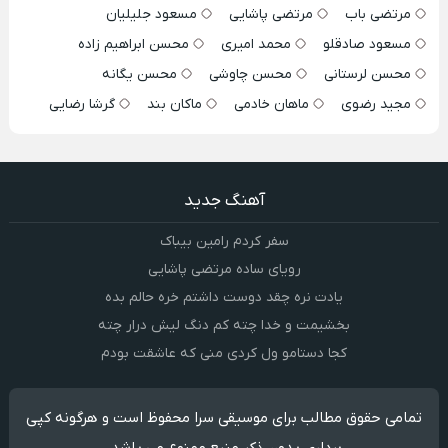
مرتضی باب
مرتضی پاشایی
مسعود جلیلیان
مسعود صادقلو
محمد امیری
محسن ابراهیم زاده
محسن لرستانی
محسن چاوشی
محسن یگانه
مجید رضوی
ماهان خادمی
ماکان بند
گرشا رضایی
آهنگ جدید
سفر کردم رامین بیباک
رویای ساده مرتضی پاشایی
یادت نره چقد دوست داشتم خره حالم بده
بخشیمت و خدا چته کم دنگ لیش درار چته
کجا دستامو ول کردی منی که عاشقت بودم
تمامی حقوق مطالب برای موسیقی سرا محفوظ است و هرگونه کپی