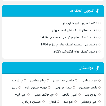
گلچین آهنگ ها
دکلمه های علیرضا آریانفر
دانلود تمام آهنگ های امید جهان
دانلود آهنگ های برتر علی احمدیانی 1404
دانلود پلی لیست آهنگ های پاییزی 1404
دانلود آهنگ های انگیزشی 2025
خوانندگان
جواد عباسی
جاسم خدارحمی
پیام عباسی
پازل بند
پارسا محمدی
بیدل برزویی
بهنام حسن زاده
بابی
ایوان بند
امین فالجی
امیرحافظ رنجبر
امیر لیام
امیر رمضانی
امو بند
الجان
احسان دریادل