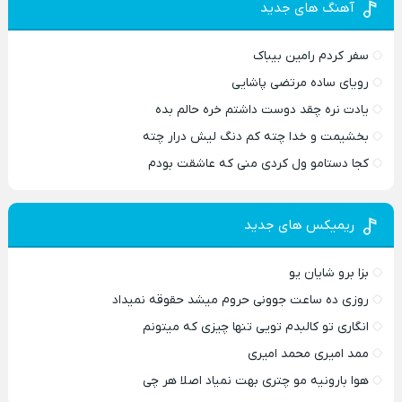
آهنگ های جدید
سفر کردم رامین بیباک
رویای ساده مرتضی پاشایی
یادت نره چقد دوست داشتم خره حالم بده
بخشیمت و خدا چته کم دنگ لیش درار چته
کجا دستامو ول کردی منی که عاشقت بودم
ریمیکس های جدید
بزا برو شایان یو
روزی ده ساعت جوونی حروم میشد حقوقه نمیداد
انگاری تو کالبدم تویی تنها چیزی که میتونم
ممد امیری محمد امیری
هوا بارونیه مو چتری بهت نمیاد اصلا هر چی