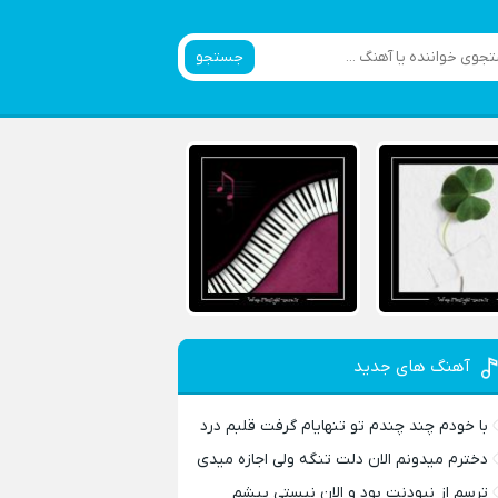
جستجو
آهنگ های جدید
با خودم چند چندم تو تنهایام گرفت قلبم درد
دخترم میدونم الان دلت تنگه ولی اجازه میدی
ترسم از نبودنت بود و الان نیستی پیشم