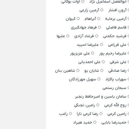
ابوالفضل اسماعیل نژاد
آوات بوکانی
آرون افشار
آرمین زارعی
آرمین برمایه
آبراهام
کیوان
قاسم فاضلی
فرهاد جهانگیری
فرشید حکمتی
فرشاد آزادی
علیها
علی فرزامی
علیرضا اسپید
علیرضا رحیم پور
علی عزیزپور
علی شرفی
علی احمدیانی
رضا صادقی
شایان یو
شاهین بنان
سهراب پاکزاد
سهیل مهرزادگان
سبحان رستمی
سامان یاسین و امیرحافظ رنجبر
روح الله کرمی
رامین تجنگی
رامین کرمی
رضا کرمی تارا
راغب
حمیدرضا بابایی
حمید هیراد