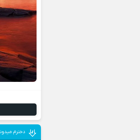
دخترم میدونم