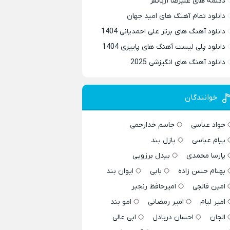
دکلمه های علیرضا آریانفر
دانلود تمام آهنگ های امید جهان
دانلود آهنگ های برتر علی احمدیانی 1404
دانلود پلی لیست آهنگ های پاییزی 1404
دانلود آهنگ های انگیزشی 2025
خوانندگان
جواد عباسی
جاسم خدارحمی
پیام عباسی
پازل بند
پارسا محمدی
بیدل برزویی
بهنام حسن زاده
بابی
ایوان بند
امین فالجی
امیرحافظ رنجبر
امیر لیام
امیر رمضانی
امو بند
الجان
احسان دریادل
ابی عالی