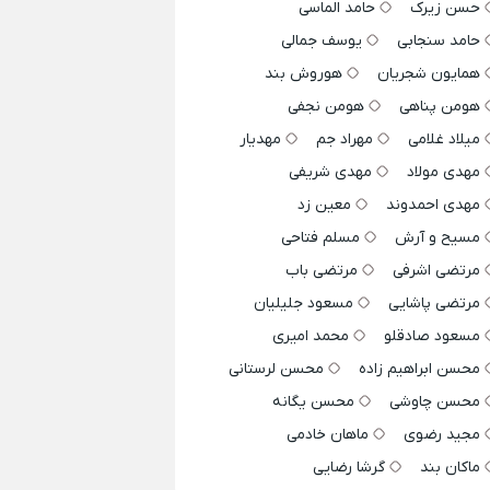
حسن زیرک
حامد الماسی
حامد سنجابی
یوسف جمالی
همایون شجریان
هوروش بند
هومن پناهی
هومن نجفی
میلاد غلامی
مهراد جم
مهدیار
مهدی مولاد
مهدی شریفی
مهدی احمدوند
معین زد
مسیح و آرش
مسلم فتاحی
مرتضی اشرفی
مرتضی باب
مرتضی پاشایی
مسعود جلیلیان
مسعود صادقلو
محمد امیری
محسن ابراهیم زاده
محسن لرستانی
محسن چاوشی
محسن یگانه
مجید رضوی
ماهان خادمی
ماکان بند
گرشا رضایی