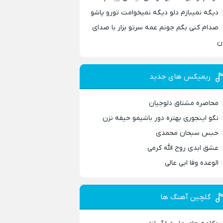
دیگه نمیبازم دلو دیگه نمیخوامت تورو پاشو
صدام کنی بگم جونم عمه سرتو بزار با صدای
ن
ریمیکس های جدید
محاصره مشتاق دلوجیان
نگو اینجوری بهتره دور باشیمو حیفه نزن
حبس سبحان محمدی
عشق ابدی روح الله کرمی
الوعده وفا ابی عالی
گلچین آهنگ ها