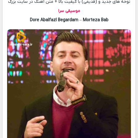
نوحه های جدید و (قدیمی) با کیفیت بالا + متن آهنگ در سایت بزرگ
موسیقی سرا
Dore Abalfazl Begardam
–
Morteza Bab