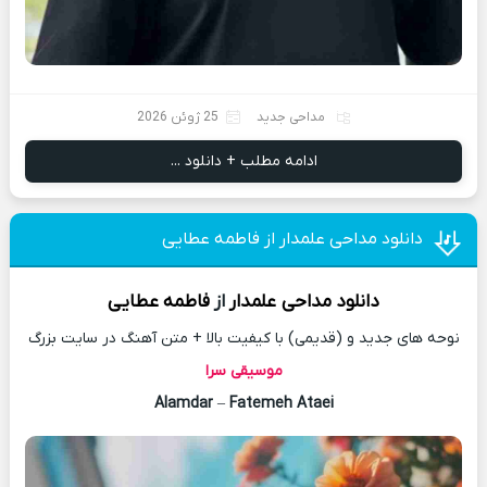
مداحی جدید
25 ژوئن 2026
ادامه مطلب + دانلود ...
دانلود مداحی علمدار از فاطمه عطایی
دانلود مداحی
علمدار
از
فاطمه عطایی
نوحه های جدید و (قدیمی) با کیفیت بالا + متن آهنگ در سایت بزرگ
موسیقی سرا
Alamdar
–
Fatemeh Ataei