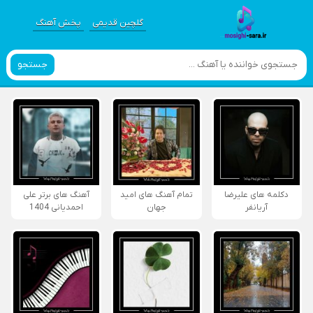
گلچین قدیمی
پخش آهنگ
جستجو
دکلمه های علیرضا
تمام آهنگ های امید
آهنگ های برتر علی
آریانفر
جهان
احمدیانی 1404