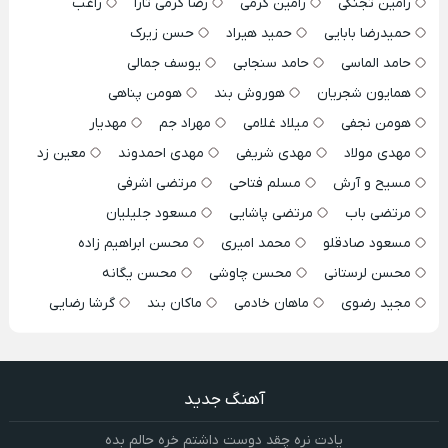
رامین تجنگی
رامین کرمی
رضا کرمی تارا
راغب
حمیدرضا بابایی
حمید هیراد
حسن زیرک
حامد الماسی
حامد سنجابی
یوسف جمالی
همایون شجریان
هوروش بند
هومن پناهی
هومن نجفی
میلاد غلامی
مهراد جم
مهدیار
مهدی مولاد
مهدی شریفی
مهدی احمدوند
معین زد
مسیح و آرش
مسلم فتاحی
مرتضی اشرفی
مرتضی باب
مرتضی پاشایی
مسعود جلیلیان
مسعود صادقلو
محمد امیری
محسن ابراهیم زاده
محسن لرستانی
محسن چاوشی
محسن یگانه
مجید رضوی
ماهان خادمی
ماکان بند
گرشا رضایی
آهنگ جدید
یادت نره چقد دوست داشتم خره حالم بده