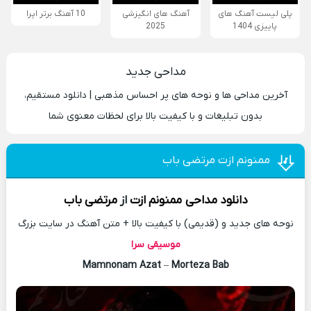
پلی لیست آهنگ های
آهنگ های انگیزشی
10 آهنگ برتر اپرا
پاییزی 1404
2025
مداحی جدید
آخرین مداحی‌ ها و نوحه‌ های پر احساس مذهبی | دانلود مستقیم،
بدون تبلیغات و با کیفیت بالا برای لحظات معنوی شما
ممنونم ازت مرتضی باب
دانلود مداحی
ممنونم ازت
از
مرتضی باب
نوحه های جدید و (قدیمی) با کیفیت بالا + متن آهنگ در سایت بزرگ
موسیقی سرا
Mamnonam Azat
–
Morteza Bab