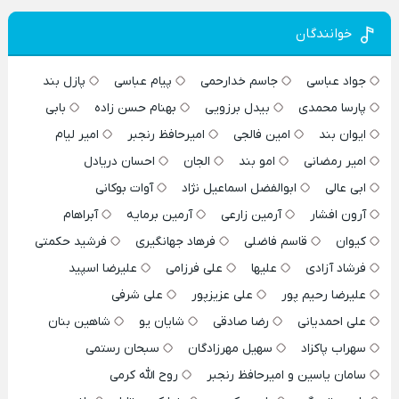
خوانندگان
جواد عباسی
جاسم خدارحمی
پیام عباسی
پازل بند
پارسا محمدی
بیدل برزویی
بهنام حسن زاده
بابی
ایوان بند
امین فالجی
امیرحافظ رنجبر
امیر لیام
امیر رمضانی
امو بند
الجان
احسان دریادل
ابی عالی
ابوالفضل اسماعیل نژاد
آوات بوکانی
آرون افشار
آرمین زارعی
آرمین برمایه
آبراهام
کیوان
قاسم فاضلی
فرهاد جهانگیری
فرشید حکمتی
فرشاد آزادی
علیها
علی فرزامی
علیرضا اسپید
علیرضا رحیم پور
علی عزیزپور
علی شرفی
علی احمدیانی
رضا صادقی
شایان یو
شاهین بنان
سهراب پاکزاد
سهیل مهرزادگان
سبحان رستمی
سامان یاسین و امیرحافظ رنجبر
روح الله کرمی