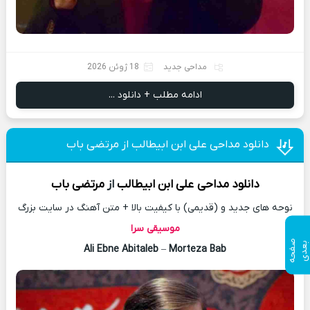
مداحی جدید
18 ژوئن 2026
ادامه مطلب + دانلود ...
دانلود مداحی علی ابن ابیطالب از مرتضی باب
دانلود مداحی
علی ابن ابیطالب
از
مرتضی باب
نوحه های جدید و (قدیمی) با کیفیت بالا + متن آهنگ در سایت بزرگ
موسیقی سرا
ص
ف
ح
ه
ع
د
ب
ی
Ali Ebne Abitaleb
–
Morteza Bab