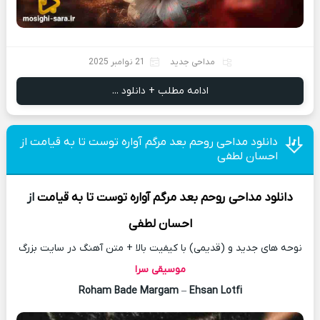
مداحی جدید
21 نوامبر 2025
ادامه مطلب + دانلود ...
دانلود مداحی روحم بعد مرگم آواره توست تا به قیامت از
احسان لطفی
دانلود مداحی
روحم بعد مرگم آواره توست تا به قیامت
از
احسان لطفی
نوحه های جدید و (قدیمی) با کیفیت بالا + متن آهنگ در سایت بزرگ
موسیقی سرا
Roham Bade Margam
–
Ehsan Lotfi