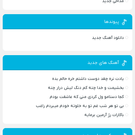
مداحی جدید
پیوندها
دانلود آهنگ جدید
آهنگ های جدید
یادت نره چقد دوست داشتم خره حالم بده
بخشیمت و خدا چته کم دنگ لیش درار چته
کجا دستامو ول کردی منی که عاشقت بودم
بی تو هر شب غم تو به خلوته خودم میبردم راغب
باکارات رژ آرمین برمایه