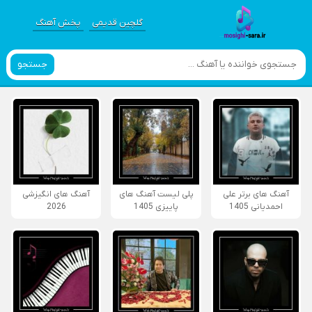
گلچین قدیمی
پخش آهنگ
جستجو
آهنگ های برتر علی
پلی لیست آهنگ های
آهنگ های انگیزشی
احمدیانی 1405
پاییزی 1405
2026