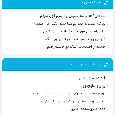
آهنگ های جدید
سلامتی آقام باشه سایش بالا سرم قول میدم
بیا که نمیتونم بخوابم شبا بغلم نکنی من میمیرم
انگار راه میرم من لب تیغ باهات بازی کردم
دل من چرا نمیفهمه نمیخوادش اون مگه
خستم از احساساته فیک تو خالیت رفتم
ریمیکس های جدید
فرشته امید عقابی
بزا برو شایان یو
روزی ده ساعت جوونی حروم میشد حقوقه نمیداد
انگاری تو کالبدم تویی تنها چیزی که میتونم
ممد امیری محمد امیری