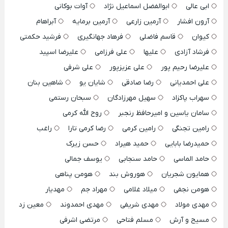
ابی عالی
ابوالفضل اسماعیل نژاد
آوات بوکانی
آرون افشار
آرمین زارعی
آرمین برمایه
آبراهام
کیوان
قاسم فاضلی
فرهاد جهانگیری
فرشید حکمتی
فرشاد آزادی
علیها
علی فرزامی
علیرضا اسپید
علیرضا رحیم پور
علی عزیزپور
علی شرفی
علی احمدیانی
رضا صادقی
شایان یو
شاهین بنان
سهراب پاکزاد
سهیل مهرزادگان
سبحان رستمی
سامان یاسین و امیرحافظ رنجبر
روح الله کرمی
رامین تجنگی
رامین کرمی
رضا کرمی تارا
راغب
حمیدرضا بابایی
حمید هیراد
حسن زیرک
حامد الماسی
حامد سنجابی
یوسف جمالی
همایون شجریان
هوروش بند
هومن پناهی
هومن نجفی
میلاد غلامی
مهراد جم
مهدیار
مهدی مولاد
مهدی شریفی
مهدی احمدوند
معین زد
مسیح و آرش
مسلم فتاحی
مرتضی اشرفی