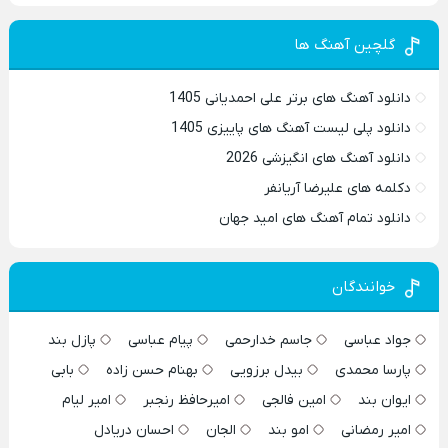
گلچین آهنگ ها
دانلود آهنگ های برتر علی احمدیانی 1405
دانلود پلی لیست آهنگ های پاییزی 1405
دانلود آهنگ های انگیزشی 2026
دکلمه های علیرضا آریانفر
دانلود تمام آهنگ های امید جهان
خوانندگان
جواد عباسی
جاسم خدارحمی
پیام عباسی
پازل بند
پارسا محمدی
بیدل برزویی
بهنام حسن زاده
بابی
ایوان بند
امین فالجی
امیرحافظ رنجبر
امیر لیام
امیر رمضانی
امو بند
الجان
احسان دریادل