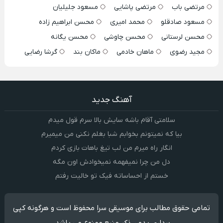
مرتضی باب
مرتضی پاشایی
مسعود جلیلیان
مسعود صادقلو
محمد امیری
محسن ابراهیم زاده
محسن لرستانی
محسن چاوشی
محسن یگانه
مجید رضوی
ماهان خادمی
ماکان بند
گرشا رضایی
آهنگ جدید
سلامتی آقام باشه سایش بالا سرم قول میدم
بیا که نمیتونم بخوابم شبا بغلم نکنی من میمیرم
انگار راه میرم من لب تیغ باهات بازی کردم
دل من چرا نمیفهمه نمیخوادش اون مگه
خستم از احساساته فیک تو خالیت رفتم
تمامی حقوق مطالب برای موسیقی سرا محفوظ است و هرگونه کپی