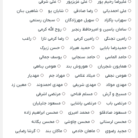
علیرضا رحیم پور
علی عزیزپور
علی شرفی
علی احمدیانی
رضا صادقی
شایان یو
شاهین بنان
سهراب پاکزاد
سهیل مهرزادگان
سبحان رستمی
سامان یاسین و امیرحافظ رنجبر
روح الله کرمی
رامین تجنگی
رامین کرمی
رضا کرمی تارا
راغب
حمیدرضا بابایی
حمید هیراد
حسن زیرک
حامد الماسی
حامد سنجابی
یوسف جمالی
همایون شجریان
هوروش بند
هومن پناهی
هومن نجفی
میلاد غلامی
مهراد جم
مهدیار
مهدی مولاد
مهدی شریفی
مهدی احمدوند
معین زد
مسیح و آرش
مسلم فتاحی
مرتضی اشرفی
مرتضی باب
مرتضی پاشایی
مسعود جلیلیان
مسعود صادقلو
محمد امیری
محسن ابراهیم زاده
محسن لرستانی
محسن چاوشی
محسن یگانه
مجید رضوی
ماهان خادمی
ماکان بند
گرشا رضایی