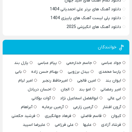
دانلود تمام آهنگ های امید جهان
دانلود آهنگ های برتر علی احمدیانی 1404
دانلود پلی لیست آهنگ های پاییزی 1404
دانلود آهنگ های انگیزشی 2025
خوانندگان
جواد عباسی
جاسم خدارحمی
پیام عباسی
پازل بند
پارسا محمدی
بیدل برزویی
بهنام حسن زاده
بابی
ایوان بند
امین فالجی
امیرحافظ رنجبر
امیر لیام
امیر رمضانی
امو بند
الجان
احسان دریادل
ابی عالی
ابوالفضل اسماعیل نژاد
آوات بوکانی
آرون افشار
آرمین زارعی
آرمین برمایه
آبراهام
کیوان
قاسم فاضلی
فرهاد جهانگیری
فرشید حکمتی
فرشاد آزادی
علیها
علی فرزامی
علیرضا اسپید