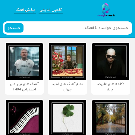
گلچین قدیمی
پخش آهنگ
جستجو
دکلمه های علیرضا
تمام آهنگ های امید
آهنگ های برتر علی
آریانفر
جهان
احمدیانی 1404