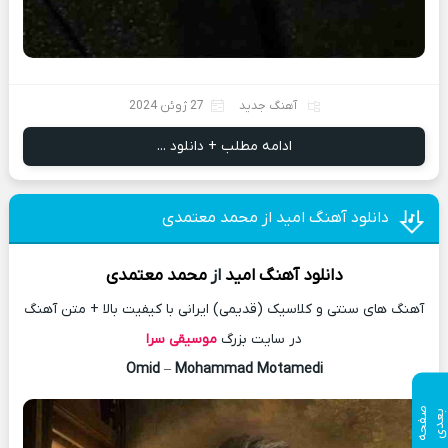
آهنگ جدید
27 ژوئن 2024
ادامه مطلب + دانلود ...
دانلود آهنگ امید از محمد معتمدی
دانلود آهنگ
امید
از
محمد معتمدی
آهنگ های سنتی و کلاسیک (قدیمی) ایرانی با کیفیت بالا + متن آهنگ
در سایت بزرگ
موسیقی سرا
Omid
–
Mohammad Motamedi
ص
ف
ح
ه
ع
د
ب
ی