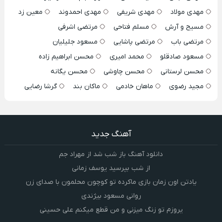
مهدی مولاد
مهدی شریفی
مهدی احمدوند
معین زد
مسیح و آرش
مسلم فتاحی
مرتضی اشرفی
مرتضی باب
مرتضی پاشایی
مسعود جلیلیان
مسعود صادقلو
محمد امیری
محسن ابراهیم زاده
محسن لرستانی
محسن چاوشی
محسن یگانه
مجید رضوی
ماهان خادمی
ماکان بند
گرشا رضایی
آهنگ جدید
دانلود آهنگ باز شب شد از مهراد جم
از شب بپرسید یوسف زمانی
یادتن اون زمان بازی ماکرده تو کوچون محلمون با صدای زن
روانی مسعود بیژندی
یروزم تو زنگ میزنی و من قطع میکنم علی حسینی