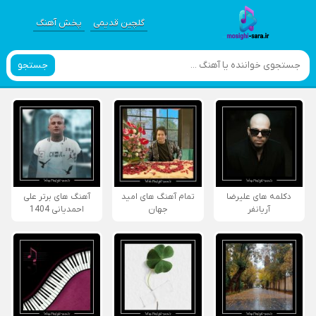
گلچین قدیمی
پخش آهنگ
جستجو
دکلمه های علیرضا
تمام آهنگ های امید
آهنگ های برتر علی
آریانفر
جهان
احمدیانی 1404