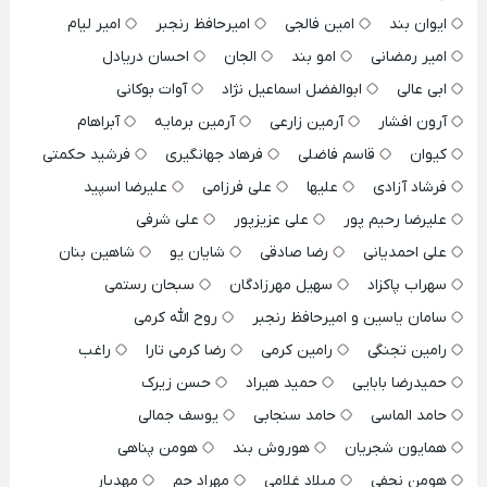
ایوان بند
امین فالجی
امیرحافظ رنجبر
امیر لیام
امیر رمضانی
امو بند
الجان
احسان دریادل
ابی عالی
ابوالفضل اسماعیل نژاد
آوات بوکانی
آرون افشار
آرمین زارعی
آرمین برمایه
آبراهام
کیوان
قاسم فاضلی
فرهاد جهانگیری
فرشید حکمتی
فرشاد آزادی
علیها
علی فرزامی
علیرضا اسپید
علیرضا رحیم پور
علی عزیزپور
علی شرفی
علی احمدیانی
رضا صادقی
شایان یو
شاهین بنان
سهراب پاکزاد
سهیل مهرزادگان
سبحان رستمی
سامان یاسین و امیرحافظ رنجبر
روح الله کرمی
رامین تجنگی
رامین کرمی
رضا کرمی تارا
راغب
حمیدرضا بابایی
حمید هیراد
حسن زیرک
حامد الماسی
حامد سنجابی
یوسف جمالی
همایون شجریان
هوروش بند
هومن پناهی
هومن نجفی
میلاد غلامی
مهراد جم
مهدیار