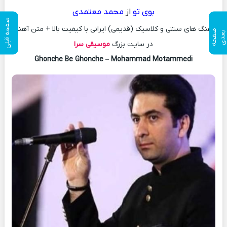
بوی تو
از
محمد معتمدی
صفحه قبلی
آهنگ های سنتی و کلاسیک (قدیمی) ایرانی با کیفیت بالا + متن آهنگ
ص
ف
ح
ه
ع
د
ب
ی
در سایت بزرگ
موسیقی سرا
Ghonche Be Ghonche
–
Mohammad Motammedi