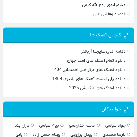
عشق ابدی روح الله کرمی
الوعده وفا ابی عالی
گلچین آهنگ ها
دکلمه های علیرضا آریانفر
دانلود تمام آهنگ های امید جهان
دانلود آهنگ های برتر علی احمدیانی 1404
دانلود پلی لیست آهنگ های پاییزی 1404
دانلود آهنگ های انگیزشی 2025
خوانندگان
جواد عباسی
جاسم خدارحمی
پیام عباسی
پازل بند
پارسا محمدی
بیدل برزویی
بهنام حسن زاده
بابی