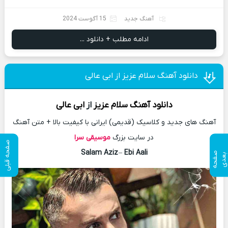
آهنگ جدید
15 آگوست 2024
ادامه مطلب + دانلود ...
دانلود آهنگ سلام عزیز از ابی عالی
دانلود آهنگ
سلام عزیز
از
ابی عالی
آهنگ های جدید و کلاسیک (قدیمی) ایرانی با کیفیت بالا + متن آهنگ
در سایت بزرگ
موسیقی سرا
صفحه قبلی
Salam Aziz
–
Ebi Aali
ص
ف
ح
ه
ع
د
ب
ی