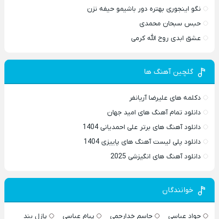
نگو اینجوری بهتره دور باشیمو حیفه نزن
حبس سبحان محمدی
عشق ابدی روح الله کرمی
گلچین آهنگ ها
دکلمه های علیرضا آریانفر
دانلود تمام آهنگ های امید جهان
دانلود آهنگ های برتر علی احمدیانی 1404
دانلود پلی لیست آهنگ های پاییزی 1404
دانلود آهنگ های انگیزشی 2025
خوانندگان
جواد عباسی
جاسم خدارحمی
پیام عباسی
پازل بند