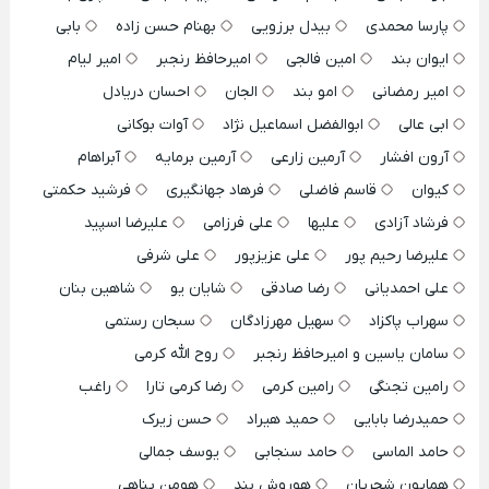
پارسا محمدی
بیدل برزویی
بهنام حسن زاده
بابی
ایوان بند
امین فالجی
امیرحافظ رنجبر
امیر لیام
امیر رمضانی
امو بند
الجان
احسان دریادل
ابی عالی
ابوالفضل اسماعیل نژاد
آوات بوکانی
آرون افشار
آرمین زارعی
آرمین برمایه
آبراهام
کیوان
قاسم فاضلی
فرهاد جهانگیری
فرشید حکمتی
فرشاد آزادی
علیها
علی فرزامی
علیرضا اسپید
علیرضا رحیم پور
علی عزیزپور
علی شرفی
علی احمدیانی
رضا صادقی
شایان یو
شاهین بنان
سهراب پاکزاد
سهیل مهرزادگان
سبحان رستمی
سامان یاسین و امیرحافظ رنجبر
روح الله کرمی
رامین تجنگی
رامین کرمی
رضا کرمی تارا
راغب
حمیدرضا بابایی
حمید هیراد
حسن زیرک
حامد الماسی
حامد سنجابی
یوسف جمالی
همایون شجریان
هوروش بند
هومن پناهی