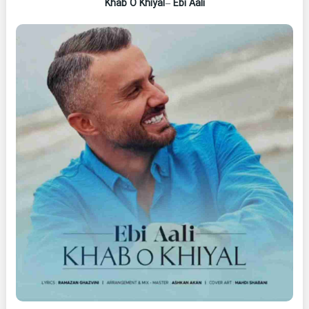
Khab O Khiyal
–
Ebi Aali