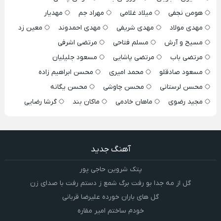
هومن نجفی
میلاد غلامی
مهراد جم
مهدیار
مهدی مولاد
مهدی شریفی
مهدی احمدوند
معین زد
مسیح و آرش
مسلم فتاحی
مرتضی اشرفی
مرتضی باب
مرتضی پاشایی
مسعود جلیلیان
مسعود صادقلو
محمد امیری
محسن ابراهیم زاده
محسن لرستانی
محسن چاوشی
محسن یگانه
مجید رضوی
ماهان خادمی
ماکان بند
گرشا رضایی
آهنگ جدید
پتک شروین حاجی پور
گل از مه جدا بو رفت برگ شمع ز دستم رفت با صدای زن
گل های باران خورده علیرضا قربانی
خودم ساختم امیر مقاره