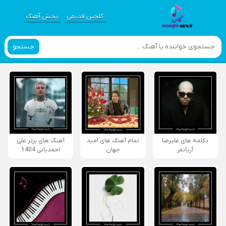
گلچین قدیمی
پخش آهنگ
جستجو
دکلمه های علیرضا
تمام آهنگ های امید
آهنگ های برتر علی
آریانفر
جهان
احمدیانی 1404