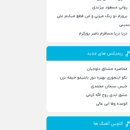
روانی مسعود بیژندی
یروزم تو زنگ میزنی و من قطع میکنم علی
سینی
دریا دریا مسافرم ناصر پورکرم
ریمیکس های جدید
محاصره مشتاق دلوجیان
نگو اینجوری بهتره دور باشیمو حیفه نزن
حبس سبحان محمدی
عشق ابدی روح الله کرمی
الوعده وفا ابی عالی
گلچین آهنگ ها