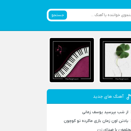
جستجو
آهنگ های جدید
از شب بپرسید یوسف زمانی
یادتن اون زمان بازی ماکرده تو کوچون
حلمون با صدای زن