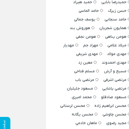
حمیدرضا بابایی
حمید هیراد
حسن زیرک
حامد الماسی
حامد سنجابی
یوسف جمالی
همایون شجریان
هوروش بند
هومن پناهی
هومن نجفی
میلاد غلامی
مهراد جم
مهدیار
مهدی مولاد
مهدی شریفی
مهدی احمدوند
معین زد
مسیح و آرش
مسلم فتاحی
مرتضی اشرفی
مرتضی باب
مرتضی پاشایی
مسعود جلیلیان
مسعود صادقلو
محمد امیری
محسن ابراهیم زاده
محسن لرستانی
محسن چاوشی
محسن یگانه
صفحه قبلی
مجید رضوی
ماهان خادمی