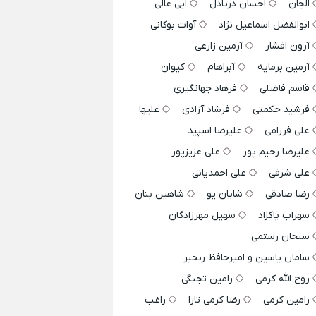
الجان
احسان دریادل
ابی عالی
ابوالفضل اسماعیل نژاد
آوات بوکانی
آرون افشار
آرمین زارعی
آرمین برمایه
آبراهام
کیوان
قاسم فاضلی
فرهاد جهانگیری
فرشید حکمتی
فرشاد آزادی
علیها
علی فرزامی
علیرضا اسپید
علیرضا رحیم پور
علی عزیزپور
علی شرفی
علی احمدیانی
رضا صادقی
شایان یو
شاهین بنان
سهراب پاکزاد
سهیل مهرزادگان
سبحان رستمی
سامان یاسین و امیرحافظ رنجبر
روح الله کرمی
رامین تجنگی
رامین کرمی
رضا کرمی تارا
راغب