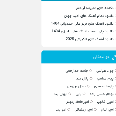
دکلمه های علیرضا آریانفر
دانلود تمام آهنگ های امید جهان
دانلود آهنگ های برتر علی احمدیانی 1404
دانلود پلی لیست آهنگ های پاییزی 1404
دانلود آهنگ های انگیزشی 2025
خوانندگان
جواد عباسی
جاسم خدارحمی
پیام عباسی
پازل بند
پارسا محمدی
بیدل برزویی
بهنام حسن زاده
بابی
ایوان بند
امین فالجی
امیرحافظ رنجبر
امیر لیام
امیر رمضانی
امو بند