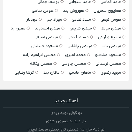
حامد الماسی
حامد سنجابی
یوسف جمالی
همایون شجریان
هوروش بند
هومن پناهی
هومن نجفی
میلاد غلامی
مهراد جم
مهدیار
مهدی مولاد
مهدی شریفی
مهدی احمدوند
معین زد
مسیح و آرش
مسلم فتاحی
مرتضی اشرفی
مرتضی باب
مرتضی پاشایی
مسعود جلیلیان
مسعود صادقلو
محمد امیری
محسن ابراهیم زاده
محسن لرستانی
محسن چاوشی
محسن یگانه
مجید رضوی
ماهان خادمی
ماکان بند
گرشا رضایی
آهنگ جدید
تو گولی نوید زردی
یار دیوانه کسری زاهدی
تو دیه مال مه نیستی تروریستی محمد امیری