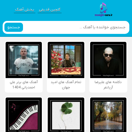
گلچین قدیمی
پخش آهنگ
جستجو
دکلمه های علیرضا
تمام آهنگ های امید
آهنگ های برتر علی
آریانفر
جهان
احمدیانی 1404