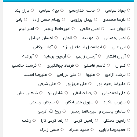
جواد عباسی
جاسم خدارحمی
پیام عباسی
پازل بند
پارسا محمدی
بیدل برزویی
بهنام حسن زاده
بابی
ایوان بند
امین فالجی
امیرحافظ رنجبر
امیر لیام
امیر رمضانی
امو بند
الجان
احسان دریادل
ابی عالی
ابوالفضل اسماعیل نژاد
آوات بوکانی
آرون افشار
آرمین زارعی
آرمین برمایه
آبراهام
کیوان
قاسم فاضلی
فرهاد جهانگیری
فرشید حکمتی
فرشاد آزادی
علیها
علی فرزامی
علیرضا اسپید
علیرضا رحیم پور
علی عزیزپور
علی شرفی
علی احمدیانی
رضا صادقی
شایان یو
شاهین بنان
سهراب پاکزاد
سهیل مهرزادگان
سبحان رستمی
سامان یاسین و امیرحافظ رنجبر
روح الله کرمی
رامین تجنگی
رامین کرمی
رضا کرمی تارا
راغب
حمیدرضا بابایی
حمید هیراد
حسن زیرک