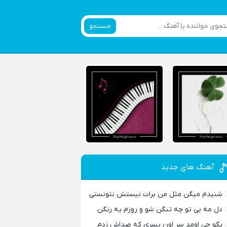
جستجو
آهنگ های جدید
شنیدم میگن مثل من برات نیستش نتونستی
دل مه بی تو چه تنگن شو و روزم یه رنگن
بگو چی اومد سر اون پسری که صداش زدم