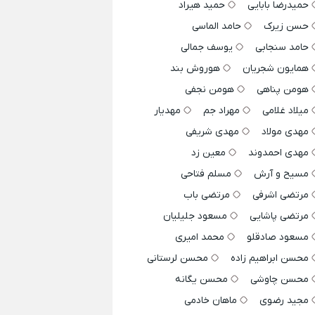
حمیدرضا بابایی
حمید هیراد
حسن زیرک
حامد الماسی
حامد سنجابی
یوسف جمالی
همایون شجریان
هوروش بند
هومن پناهی
هومن نجفی
میلاد غلامی
مهراد جم
مهدیار
مهدی مولاد
مهدی شریفی
مهدی احمدوند
معین زد
مسیح و آرش
مسلم فتاحی
مرتضی اشرفی
مرتضی باب
مرتضی پاشایی
مسعود جلیلیان
مسعود صادقلو
محمد امیری
محسن ابراهیم زاده
محسن لرستانی
محسن چاوشی
محسن یگانه
مجید رضوی
ماهان خادمی