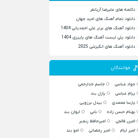
دکلمه های علیرضا آریانفر
دانلود تمام آهنگ های امید جهان
دانلود آهنگ های برتر علی احمدیانی 1404
دانلود پلی لیست آهنگ های پاییزی 1404
دانلود آهنگ های انگیزشی 2025
خوانندگان
جواد عباسی
جاسم خدارحمی
پیام عباسی
پازل بند
پارسا محمدی
بیدل برزویی
بهنام حسن زاده
بابی
ایوان بند
امین فالجی
امیرحافظ رنجبر
امیر لیام
امیر رمضانی
امو بند