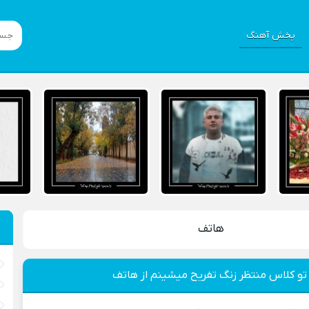
پخش آهنگ
هاتف
تو کلاس منتظر زنگ تفریح میشینم از هاتف