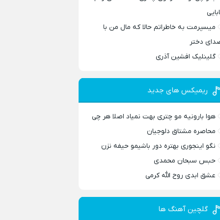
ابایی
میسپرمت به خاطراتم حالا که مال من با
دای دختر
گلینلیک افشین آذری
ریمیکس های جدید
هوا بارونیه مو چتری بهت نمیاد اصلا هر چی
محاصره مشتاق دلوجیان
نگو اینجوری بهتره دور باشیمو حیفه نزن
حبس سبحان محمدی
عشق ابدی روح الله کرمی
گلچین آهنگ ها