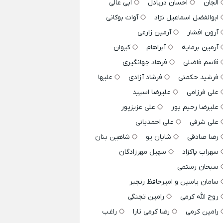
الجان
احسان دریادل
ابی عالی
ابوالفضل اسماعیل نژاد
آوات بوکانی
آرون افشار
آرمین زارعی
آرمین برمایه
آبراهام
کیوان
قاسم فاضلی
فرهاد جهانگیری
فرشید حکمتی
فرشاد آزادی
علیها
علی فرزامی
علیرضا اسپید
علیرضا رحیم پور
علی عزیزپور
علی شرفی
علی احمدیانی
رضا صادقی
شایان یو
شاهین بنان
سهراب پاکزاد
سهیل مهرزادگان
سبحان رستمی
سامان یاسین و امیرحافظ رنجبر
روح الله کرمی
رامین تجنگی
رامین کرمی
رضا کرمی تارا
راغب