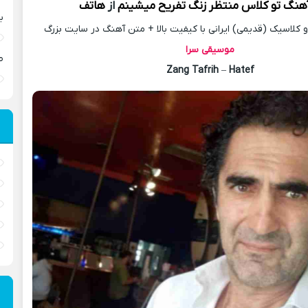
آهنگ
تو کلاس منتظر زنگ تفریح میشینم
از
هاتف
ب
کلاسیک (قدیمی) ایرانی با کیفیت بالا + متن آهنگ در سایت بزرگ
موسیقی سرا
ص
Zang Tafrih
–
Hatef