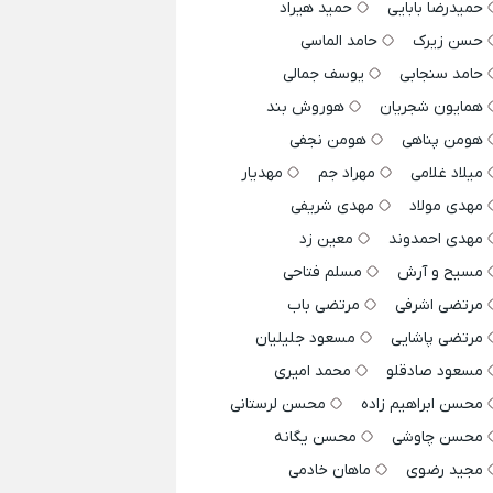
حمیدرضا بابایی
حمید هیراد
حسن زیرک
حامد الماسی
حامد سنجابی
یوسف جمالی
همایون شجریان
هوروش بند
هومن پناهی
هومن نجفی
میلاد غلامی
مهراد جم
مهدیار
مهدی مولاد
مهدی شریفی
مهدی احمدوند
معین زد
مسیح و آرش
مسلم فتاحی
مرتضی اشرفی
مرتضی باب
مرتضی پاشایی
مسعود جلیلیان
مسعود صادقلو
محمد امیری
محسن ابراهیم زاده
محسن لرستانی
محسن چاوشی
محسن یگانه
مجید رضوی
ماهان خادمی