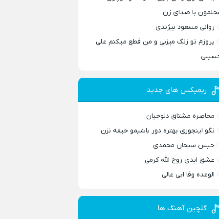
حلمون با صدای زن
روانی مسعود بیژندی
یروزم تو زنگ میزنی و من قطع میکنم علی
سینی
ریمیکس های جدید
محاصره مشتاق دلوجیان
نگو اینجوری بهتره دور باشیمو حیفه نزن
حبس سبحان محمدی
عشق ابدی روح الله کرمی
الوعده وفا ابی عالی
گلچین آهنگ ها