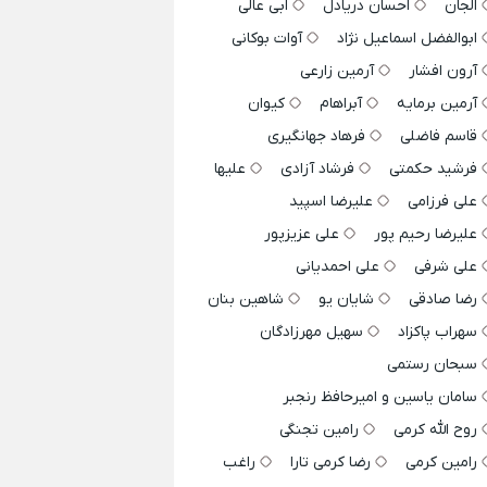
الجان
احسان دریادل
ابی عالی
ابوالفضل اسماعیل نژاد
آوات بوکانی
آرون افشار
آرمین زارعی
آرمین برمایه
آبراهام
کیوان
قاسم فاضلی
فرهاد جهانگیری
فرشید حکمتی
فرشاد آزادی
علیها
علی فرزامی
علیرضا اسپید
علیرضا رحیم پور
علی عزیزپور
علی شرفی
علی احمدیانی
رضا صادقی
شایان یو
شاهین بنان
سهراب پاکزاد
سهیل مهرزادگان
سبحان رستمی
سامان یاسین و امیرحافظ رنجبر
روح الله کرمی
رامین تجنگی
رامین کرمی
رضا کرمی تارا
راغب