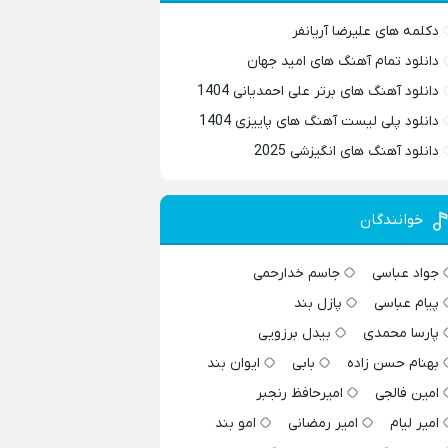
دکلمه های علیرضا آریانفر
دانلود تمام آهنگ های امید جهان
دانلود آهنگ های برتر علی احمدیانی 1404
دانلود پلی لیست آهنگ های پاییزی 1404
دانلود آهنگ های انگیزشی 2025
خوانندگان
جواد عباسی
جاسم خدارحمی
پیام عباسی
پازل بند
پارسا محمدی
بیدل برزویی
بهنام حسن زاده
بابی
ایوان بند
امین فالجی
امیرحافظ رنجبر
امیر لیام
امیر رمضانی
امو بند