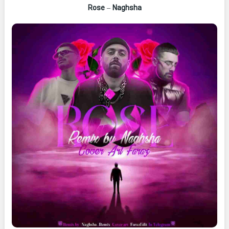
Rose
–
Naghsha