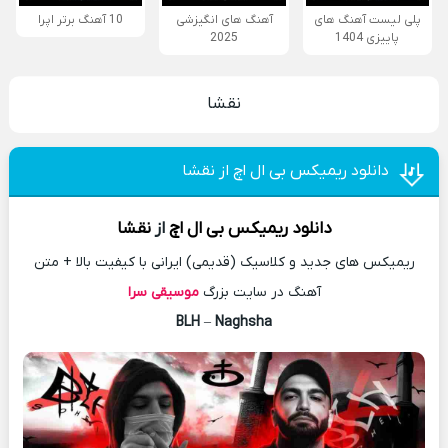
پلی لیست آهنگ های
آهنگ های انگیزشی
10 آهنگ برتر اپرا
پاییزی 1404
2025
نقشا
دانلود ریمیکس بی ال اچ از نقشا
دانلود
ریمیکس
بی ال اچ
از
نقشا
ریمیکس های جدید و کلاسیک (قدیمی) ایرانی با کیفیت بالا + متن
آهنگ در سایت بزرگ
موسیقی سرا
BLH
–
Naghsha