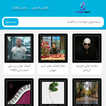
گلچین قدیمی
پخش آهنگ
جستجو
دکلمه های علیرضا
تمام آهنگ های امید
آهنگ های برتر علی
آریانفر
جهان
احمدیانی 1404