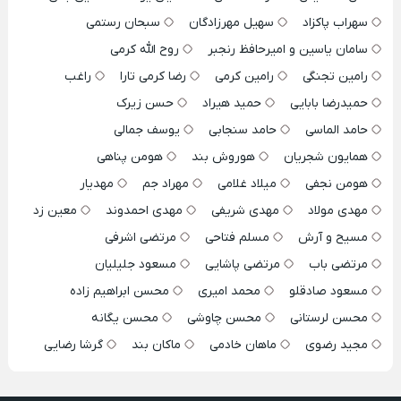
سهراب پاکزاد
سهیل مهرزادگان
سبحان رستمی
سامان یاسین و امیرحافظ رنجبر
روح الله کرمی
رامین تجنگی
رامین کرمی
رضا کرمی تارا
راغب
حمیدرضا بابایی
حمید هیراد
حسن زیرک
حامد الماسی
حامد سنجابی
یوسف جمالی
همایون شجریان
هوروش بند
هومن پناهی
هومن نجفی
میلاد غلامی
مهراد جم
مهدیار
مهدی مولاد
مهدی شریفی
مهدی احمدوند
معین زد
مسیح و آرش
مسلم فتاحی
مرتضی اشرفی
مرتضی باب
مرتضی پاشایی
مسعود جلیلیان
مسعود صادقلو
محمد امیری
محسن ابراهیم زاده
محسن لرستانی
محسن چاوشی
محسن یگانه
مجید رضوی
ماهان خادمی
ماکان بند
گرشا رضایی