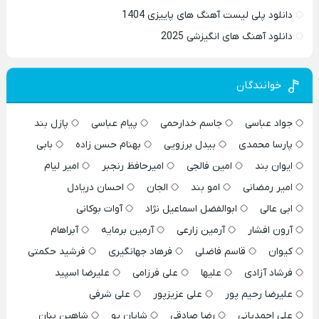
دانلود پلی لیست آهنگ های پاییزی 1404
دانلود آهنگ های انگیزشی 2025
خوانندگان
جواد عباسی
جاسم خدارحمی
پیام عباسی
پازل بند
پارسا محمدی
بیدل برزویی
بهنام حسن زاده
بابی
ایوان بند
امین فالجی
امیرحافظ رنجبر
امیر لیام
امیر رمضانی
امو بند
الجان
احسان دریادل
ابی عالی
ابوالفضل اسماعیل نژاد
آوات بوکانی
آرون افشار
آرمین زارعی
آرمین برمایه
آبراهام
کیوان
قاسم فاضلی
فرهاد جهانگیری
فرشید حکمتی
فرشاد آزادی
علیها
علی فرزامی
علیرضا اسپید
علیرضا رحیم پور
علی عزیزپور
علی شرفی
علی احمدیانی
رضا صادقی
شایان یو
شاهین بنان