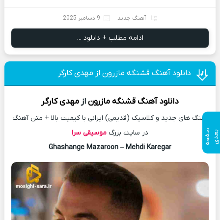
آهنگ جدید
9 دسامبر 2025
ادامه مطلب + دانلود ...
دانلود آهنگ قشنگه مازرون از مهدی کارگر
دانلود آهنگ
قشنگه مازرون
از
مهدی کارگر
آهنگ های جدید و کلاسیک (قدیمی) ایرانی با کیفیت بالا + متن آهنگ
ص
ف
ح
ه
ع
د
در سایت بزرگ
موسیقی سرا
ب
ی
Ghashange Mazaroon
–
Mehdi Karegar