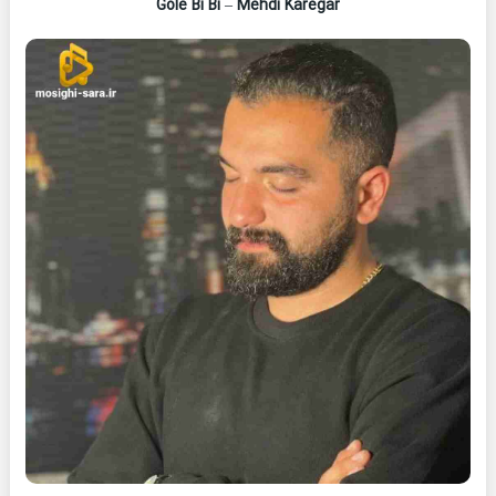
Gole Bi Bi
–
Mehdi Karegar