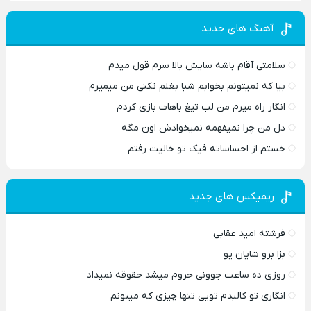
آهنگ های جدید
سلامتی آقام باشه سایش بالا سرم قول میدم
بیا که نمیتونم بخوابم شبا بغلم نکنی من میمیرم
انگار راه میرم من لب تیغ باهات بازی کردم
دل من چرا نمیفهمه نمیخوادش اون مگه
خستم از احساساته فیک تو خالیت رفتم
ریمیکس های جدید
فرشته امید عقابی
بزا برو شایان یو
روزی ده ساعت جوونی حروم میشد حقوقه نمیداد
انگاری تو کالبدم تویی تنها چیزی که میتونم