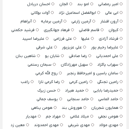
امیر رمضانی
امو بند
الجان
احسان دریادل
ابی عالی
ابوالفضل اسماعیل نژاد
آوات بوکانی
آرون افشار
آرمین زارعی
آرمین برمایه
آبراهام
کیوان
قاسم فاضلی
فرهاد جهانگیری
فرشید حکمتی
فرشاد آزادی
علیها
علی فرزامی
علیرضا اسپید
علیرضا رحیم پور
علی عزیزپور
علی شرفی
علی احمدیانی
رضا صادقی
شایان یو
شاهین بنان
سهراب پاکزاد
سهیل مهرزادگان
سبحان رستمی
سامان یاسین و امیرحافظ رنجبر
روح الله کرمی
رامین تجنگی
رامین کرمی
رضا کرمی تارا
راغب
حمیدرضا بابایی
حمید هیراد
حسن زیرک
حامد الماسی
حامد سنجابی
یوسف جمالی
همایون شجریان
هوروش بند
هومن پناهی
هومن نجفی
میلاد غلامی
مهراد جم
مهدیار
مهدی مولاد
مهدی شریفی
مهدی احمدوند
معین زد