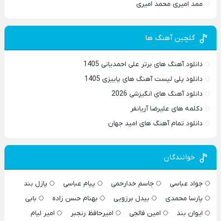
ممد امیری محمد امیری
گلچین آهنگ ها
دانلود آهنگ های برتر علی احمدیانی 1405
دانلود پلی لیست آهنگ های پاییزی 1405
دانلود آهنگ های انگیزشی 2026
دکلمه های علیرضا آریانفر
دانلود تمام آهنگ های امید جهان
خوانندگان
جواد عباسی
جاسم خدارحمی
پیام عباسی
پازل بند
پارسا محمدی
بیدل برزویی
بهنام حسن زاده
بابی
ایوان بند
امین فالجی
امیرحافظ رنجبر
امیر لیام