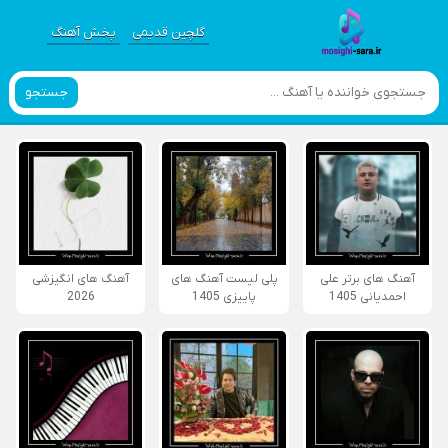
گلچین قدیمی
پخش آهنگ
جستجو
آهنگ های برتر علی
پلی لیست آهنگ های
آهنگ های انگیزشی
احمدیانی 1405
پاییزی 1405
2026