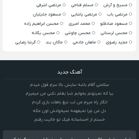
مسیح و آرش
مسلم فتاحی
مرتضی اشرفی
مرتضی باب
مرتضی پاشایی
مسعود جلیلیان
مسعود صادقلو
محمد امیری
محسن ابراهیم زاده
محسن لرستانی
محسن چاوشی
محسن یگانه
مجید رضوی
ماهان خادمی
ماکان بند
گرشا رضایی
آهنگ جدید
سلامتی آقام باشه سایش بالا سرم قول میدم
بیا که نمیتونم بخوابم شبا بغلم نکنی من میمیرم
انگار راه میرم من لب تیغ باهات بازی کردم
دل من چرا نمیفهمه نمیخوادش اون مگه
خستم از احساساته فیک تو خالیت رفتم