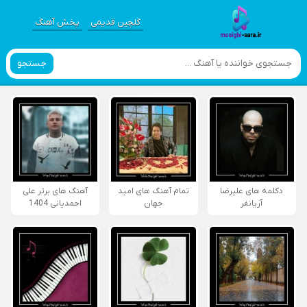
گلچین قدیمی
پخش آهنگ
جستجو
دکلمه های علیرضا
تمام آهنگ های امید
آهنگ های برتر علی
آریانفر
جهان
احمدیانی 1404