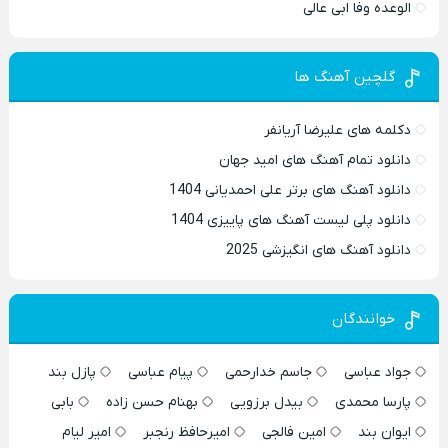
الوعده وفا ابی عالی
گلچین آهنگ ها
دکلمه های علیرضا آریانفر
دانلود تمام آهنگ های امید جهان
دانلود آهنگ های برتر علی احمدیانی 1404
دانلود پلی لیست آهنگ های پاییزی 1404
دانلود آهنگ های انگیزشی 2025
خوانندگان
جواد عباسی
جاسم خدارحمی
پیام عباسی
پازل بند
پارسا محمدی
بیدل برزویی
بهنام حسن زاده
بابی
ایوان بند
امین فالجی
امیرحافظ رنجبر
امیر لیام