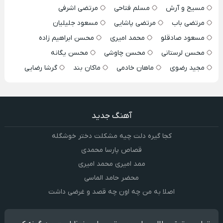
مسیح و آرش
مسلم فتاحی
مرتضی اشرفی
مرتضی باب
مرتضی پاشایی
مسعود جلیلیان
مسعود صادقلو
محمد امیری
محسن ابراهیم زاده
محسن لرستانی
محسن چاوشی
محسن یگانه
مجید رضوی
ماهان خادمی
ماکان بند
گرشا رضایی
آهنگ جدید
کجا گیره دلت چیه مشکلت دختر خوشگله
قصاص پارسا محمدی
ممد امیری محمد امیری
محضر حامد الماسی
اصلا به من چه اون چه قصد و غرضی داشت