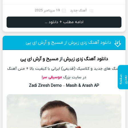
آهنگ جدید
19 سپتامبر 2025
ادامه مطلب + دانلود ...
دانلود آهنگ زدی زیرش از مسیح و آرش ای پی
دانلود آهنگ
زدی زیرش
از
مسیح و آرش ای پی
آهنگ های جدید و کلاسیک (قدیمی) ایرانی با کیفیت بالا + متن آهنگ
ص
ف
ح
ه
ع
د
در سایت بزرگ
موسیقی سرا
ب
ی
Zadi Ziresh Demo
–
Masih & Arash AP