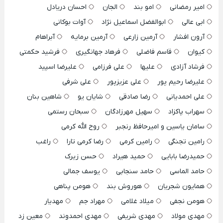
امیر رمضانی
امو بند
الجان
احسان دریادل
ابی عالی
ابوالفضل اسماعیل نژاد
آوات بوکانی
آرون افشار
آرمین زارعی
آرمین برمایه
آبراهام
کیوان
قاسم فاضلی
فرهاد جهانگیری
فرشید حکمتی
فرشاد آزادی
علیها
علی فرزامی
علیرضا اسپید
علیرضا رحیم پور
علی عزیزپور
علی شرفی
علی احمدیانی
رضا صادقی
شایان یو
شاهین بنان
سهراب پاکزاد
سهیل مهرزادگان
سبحان رستمی
سامان یاسین و امیرحافظ رنجبر
روح الله کرمی
رامین تجنگی
رامین کرمی
رضا کرمی تارا
راغب
حمیدرضا بابایی
حمید هیراد
حسن زیرک
حامد الماسی
حامد سنجابی
یوسف جمالی
همایون شجریان
هوروش بند
هومن پناهی
هومن نجفی
میلاد غلامی
مهراد جم
مهدیار
مهدی مولاد
مهدی شریفی
مهدی احمدوند
معین زد