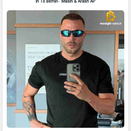
In To Bemiri
–
Masih & Arash AP