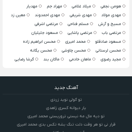
هومن نجفی
میلاد غلامی
مهراد جم
مهدیار
مهدی مولاد
مهدی شریفی
مهدی احمدوند
معین زد
مسیح و آرش
مسلم فتاحی
مرتضی اشرفی
مرتضی باب
مرتضی پاشایی
مسعود جلیلیان
مسعود صادقلو
محمد امیری
محسن ابراهیم زاده
محسن لرستانی
محسن چاوشی
محسن یگانه
مجید رضوی
ماهان خادمی
ماکان بند
گرشا رضایی
آهنگ جدید
تو گولی نوید زردی
یار دیوانه کسری زاهدی
تو دیه مال مه نیستی تروریستی محمد امیری
قرار نی تو هر وقت دلت تنگ بشه تکس بدی محمد امیری