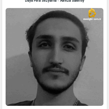
Daya Fera Sezyama
–
Alireza Salemiy