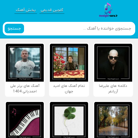
گلچین قدیمی
پخش آهنگ
جستجو
دکلمه های علیرضا
تمام آهنگ های امید
آهنگ های برتر علی
آریانفر
جهان
احمدیانی 1404