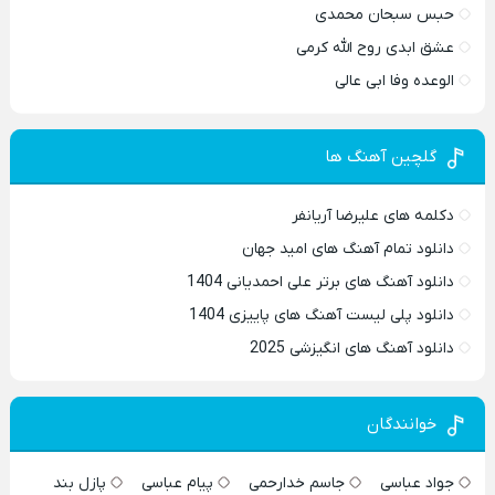
حبس سبحان محمدی
عشق ابدی روح الله کرمی
الوعده وفا ابی عالی
گلچین آهنگ ها
دکلمه های علیرضا آریانفر
دانلود تمام آهنگ های امید جهان
دانلود آهنگ های برتر علی احمدیانی 1404
دانلود پلی لیست آهنگ های پاییزی 1404
دانلود آهنگ های انگیزشی 2025
خوانندگان
جواد عباسی
جاسم خدارحمی
پیام عباسی
پازل بند