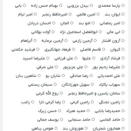
پارسا محمدی
بیدل برزویی
بهنام حسن زاده
بابی
ایوان بند
امین فالجی
امیرحافظ رنجبر
امیر لیام
امیر رمضانی
امو بند
الجان
احسان دریادل
ابی عالی
ابوالفضل اسماعیل نژاد
آوات بوکانی
آرون افشار
آرمین زارعی
آرمین برمایه
آبراهام
کیوان
قاسم فاضلی
فرهاد جهانگیری
فرشید حکمتی
فرشاد آزادی
علیها
علی فرزامی
علیرضا اسپید
علیرضا رحیم پور
علی عزیزپور
علی شرفی
علی احمدیانی
رضا صادقی
شایان یو
شاهین بنان
سهراب پاکزاد
سهیل مهرزادگان
سبحان رستمی
سامان یاسین و امیرحافظ رنجبر
روح الله کرمی
رامین تجنگی
رامین کرمی
رضا کرمی تارا
راغب
حمیدرضا بابایی
حمید هیراد
حسن زیرک
حامد الماسی
حامد سنجابی
یوسف جمالی
همایون شجریان
هوروش بند
هومن پناهی