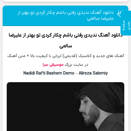
دانلود آهنگ ندیدی رفتی باشم چکار کردی تو بهتر از
علیرضا سالمی
ص
ف
ح
ه
ع
د
ب
ی
دانلود آهنگ
ندیدی رفتی باشم چکار کردی تو بهتر
از
علیرضا
سالمی
آهنگ های جدید و کلاسیک (قدیمی) ایرانی با کیفیت بالا + متن آهنگ
در سایت بزرگ
موسیقی سرا
Nadidi Rafti Bashem Demo
–
Alireza Salemiy