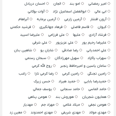
امیر رمضانی
امو بند
الجان
احسان دریادل
ابی عالی
ابوالفضل اسماعیل نژاد
آوات بوکانی
آرون افشار
آرمین زارعی
آرمین برمایه
آبراهام
کیوان
قاسم فاضلی
فرهاد جهانگیری
فرشید حکمتی
فرشاد آزادی
علیها
علی فرزامی
علیرضا اسپید
علیرضا رحیم پور
علی عزیزپور
علی شرفی
علی احمدیانی
رضا صادقی
شایان یو
شاهین بنان
سهراب پاکزاد
سهیل مهرزادگان
سبحان رستمی
سامان یاسین و امیرحافظ رنجبر
روح الله کرمی
رامین تجنگی
رامین کرمی
رضا کرمی تارا
راغب
حمیدرضا بابایی
حمید هیراد
حسن زیرک
حامد الماسی
حامد سنجابی
یوسف جمالی
همایون شجریان
هوروش بند
هومن پناهی
هومن نجفی
میلاد غلامی
مهراد جم
مهدیار
مهدی مولاد
مهدی شریفی
مهدی احمدوند
معین زد