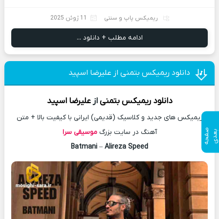
ریمیکس پاپ و سنتی
11 ژوئن 2025
ادامه مطلب + دانلود ...
دانلود ریمیکس بتمنی از علیرضا اسپید
دانلود
ریمیکس
بتمنی
از
علیرضا اسپید
ریمیکس های جدید و کلاسیک (قدیمی) ایرانی با کیفیت بالا + متن
ص
ف
ح
ه
ع
د
آهنگ در سایت بزرگ
موسیقی سرا
ب
ی
Batmani
–
Alireza Speed