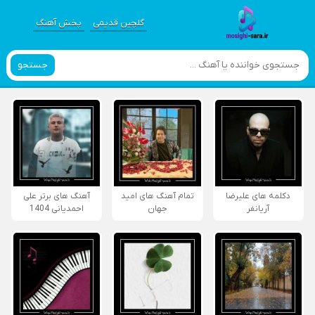
گلچین قدیمی
پخش آهنگ
جستجو
دکلمه های علیرضا
تمام آهنگ های امید
آهنگ های برتر علی
آریانفر
جهان
احمدیانی 1404