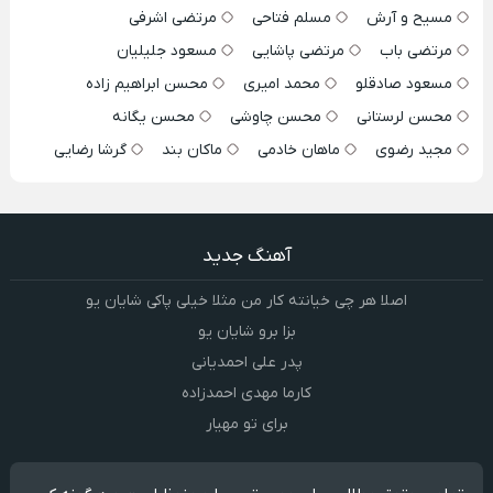
مسیح و آرش
مسلم فتاحی
مرتضی اشرفی
مرتضی باب
مرتضی پاشایی
مسعود جلیلیان
مسعود صادقلو
محمد امیری
محسن ابراهیم زاده
محسن لرستانی
محسن چاوشی
محسن یگانه
مجید رضوی
ماهان خادمی
ماکان بند
گرشا رضایی
آهنگ جدید
اصلا هر چی خیانته کار من مثلا خیلی پاکی شایان یو
بزا برو شایان یو
پدر علی احمدیانی
کارما مهدی احمدزاده
برای تو مهیار