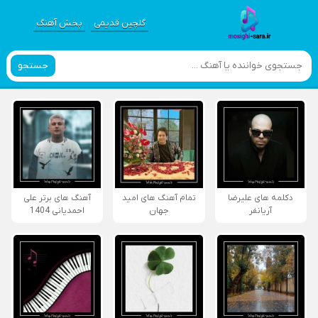
گلچین قدیمی
پخش آهنگ
جستجو
دکلمه های علیرضا
تمام آهنگ های امید
آهنگ های برتر علی
آریانفر
جهان
احمدیانی 1404