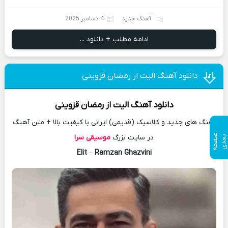
آهنگ جدید
4 دسامبر 2025
ادامه مطلب + دانلود ...
دانلود آهنگ الیت از رمضان قزوینی
دانلود آهنگ
الیت
از
رمضان قزوینی
آهنگ های جدید و کلاسیک (قدیمی) ایرانی با کیفیت بالا + متن آهنگ
ص
ف
ح
ه
ع
د
در سایت بزرگ
موسیقی سرا
ب
ی
Elit
–
Ramzan Ghazvini