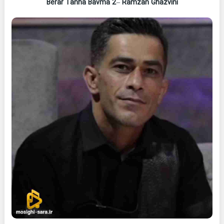
Berar Tanha Bavma 2
–
Ramzan Ghazvini