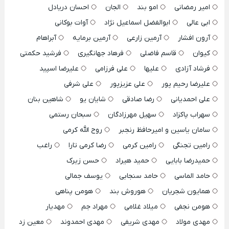
امیر رمضانی
امو بند
الجان
احسان دریادل
ابی عالی
ابوالفضل اسماعیل نژاد
آوات بوکانی
آرون افشار
آرمین زارعی
آرمین برمایه
آبراهام
کیوان
قاسم فاضلی
فرهاد جهانگیری
فرشید حکمتی
فرشاد آزادی
علیها
علی فرزامی
علیرضا اسپید
علیرضا رحیم پور
علی عزیزپور
علی شرفی
علی احمدیانی
رضا صادقی
شایان یو
شاهین بنان
سهراب پاکزاد
سهیل مهرزادگان
سبحان رستمی
سامان یاسین و امیرحافظ رنجبر
روح الله کرمی
رامین تجنگی
رامین کرمی
رضا کرمی تارا
راغب
حمیدرضا بابایی
حمید هیراد
حسن زیرک
حامد الماسی
حامد سنجابی
یوسف جمالی
همایون شجریان
هوروش بند
هومن پناهی
هومن نجفی
میلاد غلامی
مهراد جم
مهدیار
مهدی مولاد
مهدی شریفی
مهدی احمدوند
معین زد