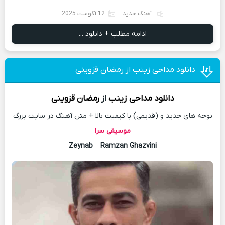
آهنگ جدید
12 آگوست 2025
ادامه مطلب + دانلود ...
دانلود مداحی زینب از رمضان قزوینی
دانلود مداحی
زینب
از
رمضان قزوینی
نوحه های جدید و (قدیمی) با کیفیت بالا + متن آهنگ در سایت بزرگ
موسیقی سرا
Zeynab
–
Ramzan Ghazvini