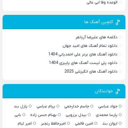
الوعده وفا ابی عالی
گلچین آهنگ ها
دکلمه های علیرضا آریانفر
دانلود تمام آهنگ های امید جهان
دانلود آهنگ های برتر علی احمدیانی 1404
دانلود پلی لیست آهنگ های پاییزی 1404
دانلود آهنگ های انگیزشی 2025
خوانندگان
جواد عباسی
جاسم خدارحمی
پیام عباسی
پازل بند
پارسا محمدی
بیدل برزویی
بهنام حسن زاده
بابی
ایوان بند
امین فالجی
امیرحافظ رنجبر
امیر لیام