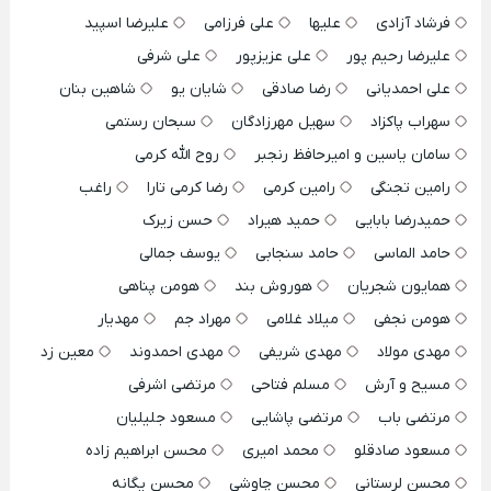
فرشاد آزادی
علیها
علی فرزامی
علیرضا اسپید
علیرضا رحیم پور
علی عزیزپور
علی شرفی
علی احمدیانی
رضا صادقی
شایان یو
شاهین بنان
سهراب پاکزاد
سهیل مهرزادگان
سبحان رستمی
سامان یاسین و امیرحافظ رنجبر
روح الله کرمی
رامین تجنگی
رامین کرمی
رضا کرمی تارا
راغب
حمیدرضا بابایی
حمید هیراد
حسن زیرک
حامد الماسی
حامد سنجابی
یوسف جمالی
همایون شجریان
هوروش بند
هومن پناهی
هومن نجفی
میلاد غلامی
مهراد جم
مهدیار
مهدی مولاد
مهدی شریفی
مهدی احمدوند
معین زد
مسیح و آرش
مسلم فتاحی
مرتضی اشرفی
مرتضی باب
مرتضی پاشایی
مسعود جلیلیان
مسعود صادقلو
محمد امیری
محسن ابراهیم زاده
محسن لرستانی
محسن چاوشی
محسن یگانه