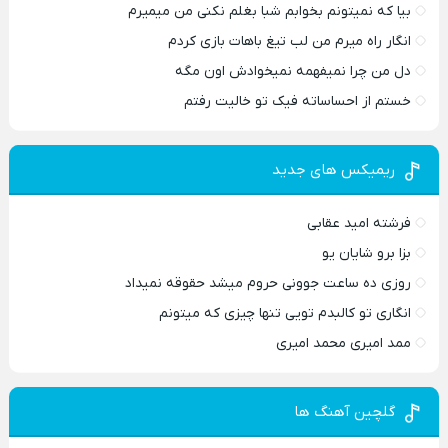
بیا که نمیتونم بخوابم شبا بغلم نکنی من میمیرم
انگار راه میرم من لب تیغ باهات بازی کردم
دل من چرا نمیفهمه نمیخوادش اون مگه
خستم از احساساته فیک تو خالیت رفتم
ریمیکس های جدید
فرشته امید عقابی
بزا برو شایان یو
روزی ده ساعت جوونی حروم میشد حقوقه نمیداد
انگاری تو کالبدم تویی تنها چیزی که میتونم
ممد امیری محمد امیری
گلچین آهنگ ها