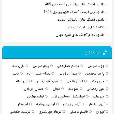
دانلود آهنگ های برتر علی احمدیانی 1405
دانلود پلی لیست آهنگ های پاییزی 1405
دانلود آهنگ های انگیزشی 2026
دکلمه های علیرضا آریانفر
دانلود تمام آهنگ های امید جهان
خوانندگان
جواد عباسی
جاسم خدارحمی
پیام عباسی
پازل بند
پارسا محمدی
بیدل برزویی
بهنام حسن زاده
بابی
ایوان بند
امین فالجی
امیرحافظ رنجبر
امیر لیام
امیر رمضانی
امو بند
الجان
احسان دریادل
ابی عالی
ابوالفضل اسماعیل نژاد
آوات بوکانی
آرون افشار
آرمین زارعی
آرمین برمایه
آبراهام
کیوان
قاسم فاضلی
فرهاد جهانگیری
فرشید حکمتی