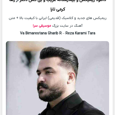
دانلود
ریمیکس
و بیمارستانه غریب و بی کس دکتر
از
رضا
کرمی تارا
ریمیکس های جدید و کلاسیک (قدیمی) ایرانی با کیفیت بالا + متن
آهنگ در سایت بزرگ
موسیقی سرا
Va Bimarestana Gharib R
–
Reza Karami Tara