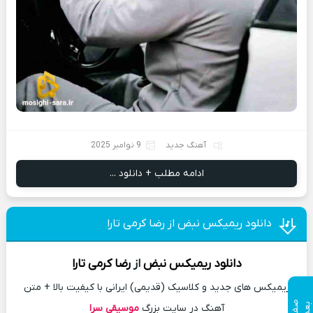
آهنگ جدید
9 نوامبر 2025
ادامه مطلب + دانلود ...
دانلود ریمیکس نبض از رضا کرمی تارا
دانلود
ریمیکس
نبض
از
رضا کرمی تارا
ریمیکس های جدید و کلاسیک (قدیمی) ایرانی با کیفیت بالا + متن
ص
ف
ح
ه
ع
د
ب
ی
آهنگ در سایت بزرگ
موسیقی سرا