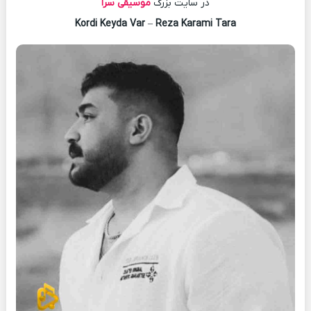
در سایت بزرگ
موسیقی سرا
–
Reza Karami Tara
Kordi Keyda Var