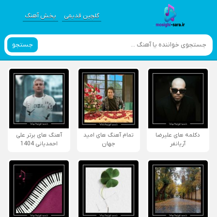
گلچین قدیمی
پخش آهنگ
جستجو
دکلمه های علیرضا
تمام آهنگ های امید
آهنگ های برتر علی
آریانفر
جهان
احمدیانی 1404