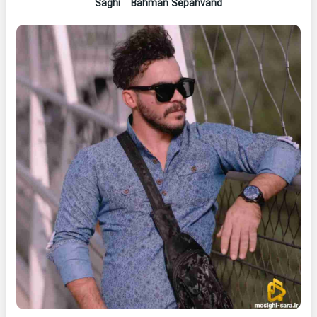
Saghi
–
Bahman Sepahvand