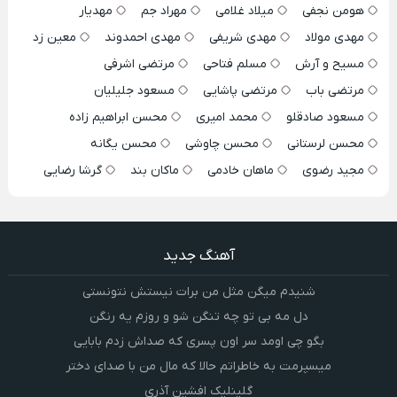
هومن نجفی
میلاد غلامی
مهراد جم
مهدیار
مهدی مولاد
مهدی شریفی
مهدی احمدوند
معین زد
مسیح و آرش
مسلم فتاحی
مرتضی اشرفی
مرتضی باب
مرتضی پاشایی
مسعود جلیلیان
مسعود صادقلو
محمد امیری
محسن ابراهیم زاده
محسن لرستانی
محسن چاوشی
محسن یگانه
مجید رضوی
ماهان خادمی
ماکان بند
گرشا رضایی
آهنگ جدید
شنیدم میگن مثل من برات نیستش نتونستی
دل مه بی تو چه تنگن شو و روزم یه رنگن
بگو چی اومد سر اون پسری که صداش زدم بابایی
میسپرمت به خاطراتم حالا که مال من با صدای دختر
گلینلیک افشین آذری