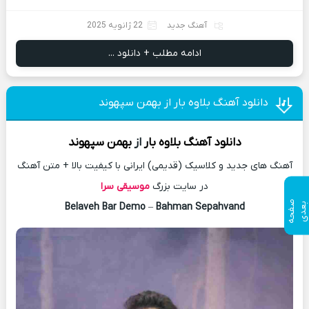
آهنگ جدید
22 ژانویه 2025
ادامه مطلب + دانلود ...
دانلود آهنگ بلاوه بار از بهمن سپهوند
دانلود آهنگ
بلاوه بار
از
بهمن سپهوند
آهنگ های جدید و کلاسیک (قدیمی) ایرانی با کیفیت بالا + متن آهنگ
در سایت بزرگ
موسیقی سرا
ص
ف
ح
ه
ع
د
ب
ی
Belaveh Bar Demo
–
Bahman Sepahvand