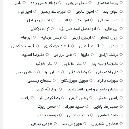
پارسا محمدی
بیدل برزویی
بهنام حسن زاده
بابی
ایوان بند
امین فالجی
امیرحافظ رنجبر
امیر لیام
امیر رمضانی
امو بند
الجان
احسان دریادل
ابی عالی
ابوالفضل اسماعیل نژاد
آوات بوکانی
آرون افشار
آرمین زارعی
آرمین برمایه
آبراهام
کیوان
قاسم فاضلی
فرهاد جهانگیری
فرشید حکمتی
فرشاد آزادی
علیها
علی فرزامی
علیرضا اسپید
علیرضا رحیم پور
علی عزیزپور
علی شرفی
علی احمدیانی
رضا صادقی
شایان یو
شاهین بنان
سهراب پاکزاد
سهیل مهرزادگان
سبحان رستمی
سامان یاسین و امیرحافظ رنجبر
روح الله کرمی
رامین تجنگی
رامین کرمی
رضا کرمی تارا
راغب
حمیدرضا بابایی
حمید هیراد
حسن زیرک
حامد الماسی
حامد سنجابی
یوسف جمالی
همایون شجریان
هوروش بند
هومن پناهی