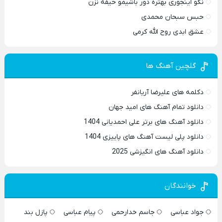
نگو اینجوری بهتره دور باشیمو حیفه نزن
حبس سبحان محمدی
عشق ابدی روح الله کرمی
گلچین آهنگ ها
دکلمه های علیرضا آریانفر
دانلود تمام آهنگ های امید جهان
دانلود آهنگ های برتر علی احمدیانی 1404
دانلود پلی لیست آهنگ های پاییزی 1404
دانلود آهنگ های انگیزشی 2025
خوانندگان
جواد عباسی
جاسم خدارحمی
پیام عباسی
پازل بند