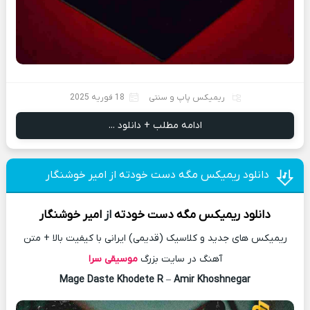
ریمیکس پاپ و سنتی
18 فوریه 2025
ادامه مطلب + دانلود ...
دانلود ریمیکس مگه دست خودته از امیر خوشنگار
دانلود
ریمیکس
مگه دست خودته
از
امیر خوشنگار
ریمیکس های جدید و کلاسیک (قدیمی) ایرانی با کیفیت بالا + متن
آهنگ در سایت بزرگ
موسیقی سرا
Mage Daste Khodete R
–
Amir Khoshnegar