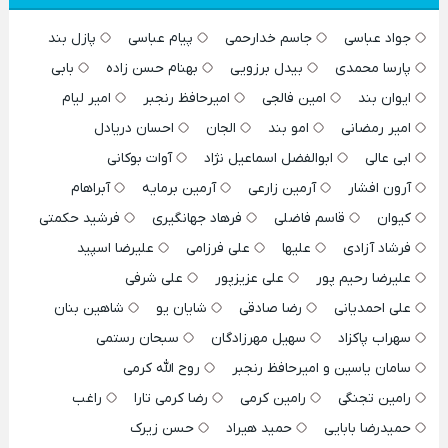
جواد عباسی
جاسم خدارحمی
پیام عباسی
پازل بند
پارسا محمدی
بیدل برزویی
بهنام حسن زاده
بابی
ایوان بند
امین فالجی
امیرحافظ رنجبر
امیر لیام
امیر رمضانی
امو بند
الجان
احسان دریادل
ابی عالی
ابوالفضل اسماعیل نژاد
آوات بوکانی
آرون افشار
آرمین زارعی
آرمین برمایه
آبراهام
کیوان
قاسم فاضلی
فرهاد جهانگیری
فرشید حکمتی
فرشاد آزادی
علیها
علی فرزامی
علیرضا اسپید
علیرضا رحیم پور
علی عزیزپور
علی شرفی
علی احمدیانی
رضا صادقی
شایان یو
شاهین بنان
سهراب پاکزاد
سهیل مهرزادگان
سبحان رستمی
سامان یاسین و امیرحافظ رنجبر
روح الله کرمی
رامین تجنگی
رامین کرمی
رضا کرمی تارا
راغب
حمیدرضا بابایی
حمید هیراد
حسن زیرک