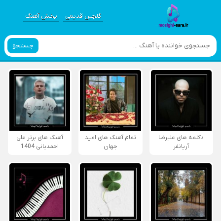
گلچین قدیمی
پخش آهنگ
جستجو
دکلمه های علیرضا
تمام آهنگ های امید
آهنگ های برتر علی
آریانفر
جهان
احمدیانی 1404