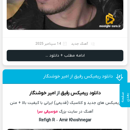
آهنگ جدید
14 سپتامبر 2025
ادامه مطلب + دانلود ...
دانلود ریمیکس رفیق از امیر خوشنگار
دانلود
ریمیکس
رفیق
از
امیر خوشنگار
ص
ف
ح
ه
ع
د
ب
ی
ریمیکس های جدید و کلاسیک (قدیمی) ایرانی با کیفیت بالا + متن
آهنگ در سایت بزرگ
موسیقی سرا
Refigh R
–
Amir Khoshnegar