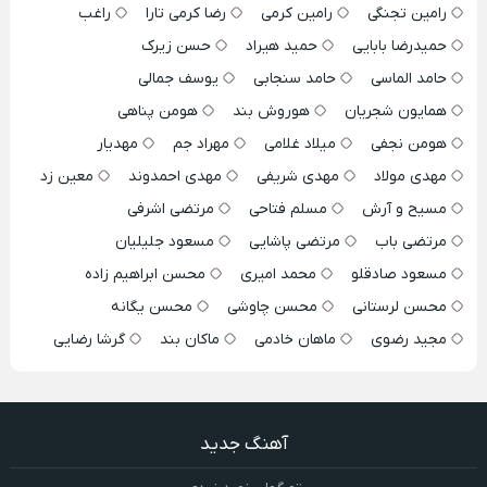
رامین تجنگی
رامین کرمی
رضا کرمی تارا
راغب
حمیدرضا بابایی
حمید هیراد
حسن زیرک
حامد الماسی
حامد سنجابی
یوسف جمالی
همایون شجریان
هوروش بند
هومن پناهی
هومن نجفی
میلاد غلامی
مهراد جم
مهدیار
مهدی مولاد
مهدی شریفی
مهدی احمدوند
معین زد
مسیح و آرش
مسلم فتاحی
مرتضی اشرفی
مرتضی باب
مرتضی پاشایی
مسعود جلیلیان
مسعود صادقلو
محمد امیری
محسن ابراهیم زاده
محسن لرستانی
محسن چاوشی
محسن یگانه
مجید رضوی
ماهان خادمی
ماکان بند
گرشا رضایی
آهنگ جدید