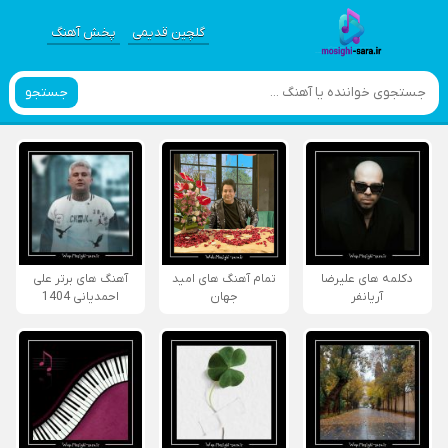
گلچین قدیمی
پخش آهنگ
جستجو
دکلمه های علیرضا
تمام آهنگ های امید
آهنگ های برتر علی
آریانفر
جهان
احمدیانی 1404