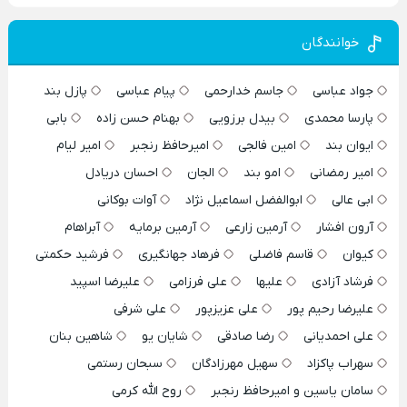
خوانندگان
جواد عباسی
جاسم خدارحمی
پیام عباسی
پازل بند
پارسا محمدی
بیدل برزویی
بهنام حسن زاده
بابی
ایوان بند
امین فالجی
امیرحافظ رنجبر
امیر لیام
امیر رمضانی
امو بند
الجان
احسان دریادل
ابی عالی
ابوالفضل اسماعیل نژاد
آوات بوکانی
آرون افشار
آرمین زارعی
آرمین برمایه
آبراهام
کیوان
قاسم فاضلی
فرهاد جهانگیری
فرشید حکمتی
فرشاد آزادی
علیها
علی فرزامی
علیرضا اسپید
علیرضا رحیم پور
علی عزیزپور
علی شرفی
علی احمدیانی
رضا صادقی
شایان یو
شاهین بنان
سهراب پاکزاد
سهیل مهرزادگان
سبحان رستمی
سامان یاسین و امیرحافظ رنجبر
روح الله کرمی