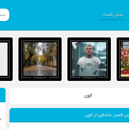
پخش آهنگ
الون
کس فصل عاشقی از الون
ش