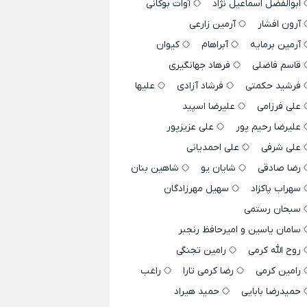
ابوالفضل اسماعیل نژاد
آوات بوکانی
آرون افشار
آرمین زارعی
آرمین برمایه
آبراهام
کیوان
قاسم فاضلی
فرهاد جهانگیری
فرشید حکمتی
فرشاد آزادی
علیها
علی فرزامی
علیرضا اسپید
علیرضا رحیم پور
علی عزیزپور
علی شرفی
علی احمدیانی
رضا صادقی
شایان یو
شاهین بنان
سهراب پاکزاد
سهیل مهرزادگان
سبحان رستمی
سامان یاسین و امیرحافظ رنجبر
روح الله کرمی
رامین تجنگی
رامین کرمی
رضا کرمی تارا
راغب
حمیدرضا بابایی
حمید هیراد