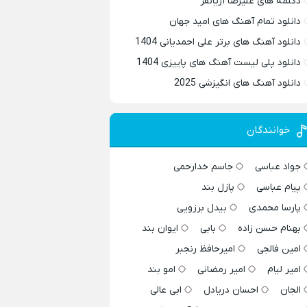
دکلمه های علیرضا آریانفر
دانلود تمام آهنگ های امید جهان
دانلود آهنگ های برتر علی احمدیانی 1404
دانلود پلی لیست آهنگ های پاییزی 1404
دانلود آهنگ های انگیزشی 2025
خوانندگان
جواد عباسی
جاسم خدارحمی
پیام عباسی
پازل بند
پارسا محمدی
بیدل برزویی
بهنام حسن زاده
بابی
ایوان بند
امین فالجی
امیرحافظ رنجبر
امیر لیام
امیر رمضانی
امو بند
الجان
احسان دریادل
ابی عالی