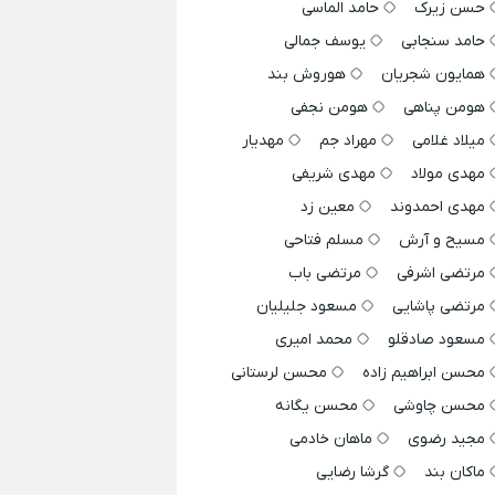
حسن زیرک
حامد الماسی
حامد سنجابی
یوسف جمالی
همایون شجریان
هوروش بند
هومن پناهی
هومن نجفی
میلاد غلامی
مهراد جم
مهدیار
مهدی مولاد
مهدی شریفی
مهدی احمدوند
معین زد
مسیح و آرش
مسلم فتاحی
مرتضی اشرفی
مرتضی باب
مرتضی پاشایی
مسعود جلیلیان
مسعود صادقلو
محمد امیری
محسن ابراهیم زاده
محسن لرستانی
محسن چاوشی
محسن یگانه
مجید رضوی
ماهان خادمی
ماکان بند
گرشا رضایی