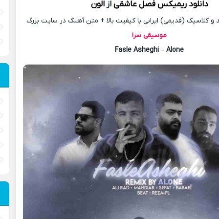
دانلود
ریمیکس
فصل عاشقی
از
الون
 کلاسیک (قدیمی) ایرانی با کیفیت بالا + متن آهنگ در سایت بزرگ
موسیقی سرا
Fasle Asheghi
–
Alone