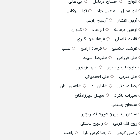
الجان
احسان دریادل
ابی عالی
ابوالفضل اسماعیل نژاد
آوات بوکانی
آرون افشار
آرمین زارعی
آرمین برمایه
آبراهام
کیوان
قاسم فاضلی
فرهاد جهانگیری
فرشید حکمتی
فرشاد آزادی
علیها
علی فرزامی
علیرضا اسپید
علیرضا رحیم پور
علی عزیزپور
علی شرفی
علی احمدیانی
رضا صادقی
شایان یو
شاهین بنان
سهراب پاکزاد
سهیل مهرزادگان
سبحان رستمی
سامان یاسین و امیرحافظ رنجبر
روح الله کرمی
رامین تجنگی
رامین کرمی
رضا کرمی تارا
راغب