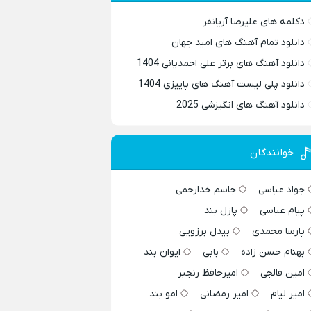
دکلمه های علیرضا آریانفر
دانلود تمام آهنگ های امید جهان
دانلود آهنگ های برتر علی احمدیانی 1404
دانلود پلی لیست آهنگ های پاییزی 1404
دانلود آهنگ های انگیزشی 2025
خوانندگان
جواد عباسی
جاسم خدارحمی
پیام عباسی
پازل بند
پارسا محمدی
بیدل برزویی
بهنام حسن زاده
بابی
ایوان بند
امین فالجی
امیرحافظ رنجبر
امیر لیام
امیر رمضانی
امو بند