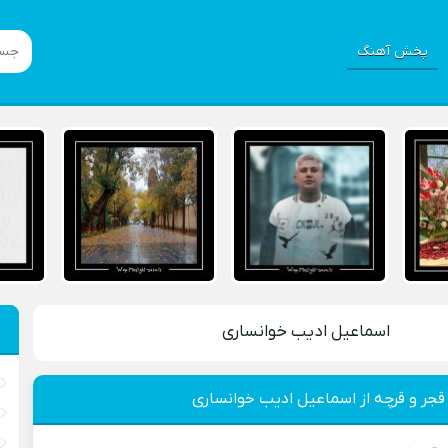
پخش آهنگ
اسماعیل ادیب خوانساری
قجر و قرچه از اسماعیل ادیب خوانساری