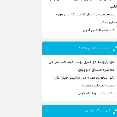
ابایی
میسپرمت به خاطراتم حالا که مال من با
دای دختر
گلینلیک افشین آذری
ریمیکس های جدید
هوا بارونیه مو چتری بهت نمیاد اصلا هر چی
محاصره مشتاق دلوجیان
نگو اینجوری بهتره دور باشیمو حیفه نزن
حبس سبحان محمدی
عشق ابدی روح الله کرمی
گلچین آهنگ ها