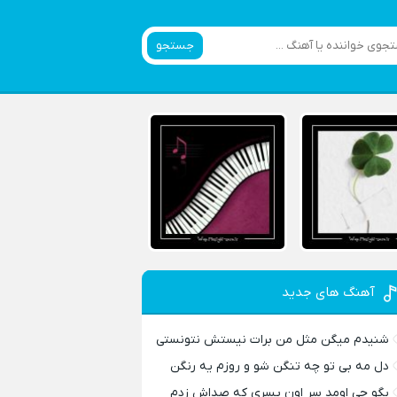
جستجو
آهنگ های جدید
شنیدم میگن مثل من برات نیستش نتونستی
دل مه بی تو چه تنگن شو و روزم یه رنگن
بگو چی اومد سر اون پسری که صداش زدم