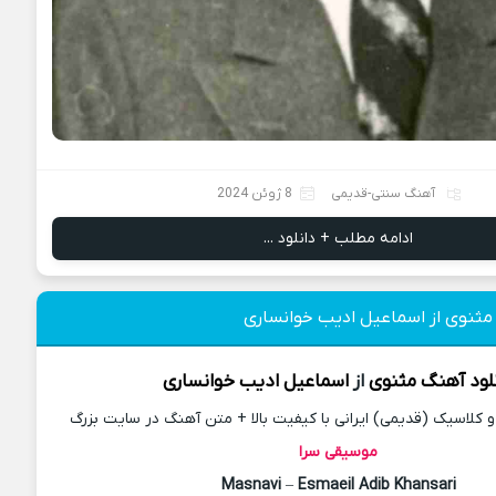
آهنگ سنتی-قدیمی
8 ژوئن 2024
ادامه مطلب + دانلود ...
 مثنوی از اسماعیل ادیب خوانساری
لود آهنگ
مثنوی
از
اسماعیل ادیب خوانساری
کلاسیک (قدیمی) ایرانی با کیفیت بالا + متن آهنگ در سایت بزرگ
موسیقی سرا
Masnavi
–
Esmaeil Adib Khansari