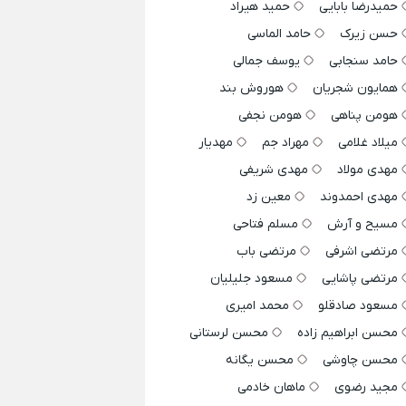
حمیدرضا بابایی
حمید هیراد
حسن زیرک
حامد الماسی
حامد سنجابی
یوسف جمالی
همایون شجریان
هوروش بند
هومن پناهی
هومن نجفی
میلاد غلامی
مهراد جم
مهدیار
مهدی مولاد
مهدی شریفی
مهدی احمدوند
معین زد
مسیح و آرش
مسلم فتاحی
مرتضی اشرفی
مرتضی باب
مرتضی پاشایی
مسعود جلیلیان
مسعود صادقلو
محمد امیری
محسن ابراهیم زاده
محسن لرستانی
محسن چاوشی
محسن یگانه
مجید رضوی
ماهان خادمی