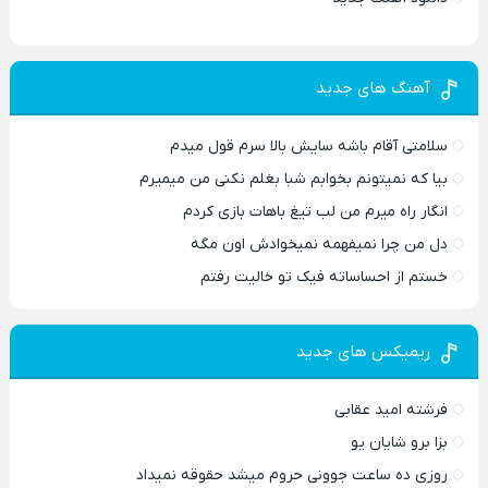
آهنگ های جدید
سلامتی آقام باشه سایش بالا سرم قول میدم
بیا که نمیتونم بخوابم شبا بغلم نکنی من میمیرم
انگار راه میرم من لب تیغ باهات بازی کردم
دل من چرا نمیفهمه نمیخوادش اون مگه
خستم از احساساته فیک تو خالیت رفتم
ریمیکس های جدید
فرشته امید عقابی
بزا برو شایان یو
روزی ده ساعت جوونی حروم میشد حقوقه نمیداد