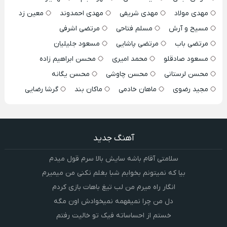
مهدی مولاد
مهدی شریفی
مهدی احمدوند
معین زد
مسیح و آرش
مسلم فتاحی
مرتضی اشرفی
مرتضی باب
مرتضی پاشایی
مسعود جلیلیان
مسعود صادقلو
محمد امیری
محسن ابراهیم زاده
محسن لرستانی
محسن چاوشی
محسن یگانه
مجید رضوی
ماهان خادمی
ماکان بند
گرشا رضایی
آهنگ جدید
سلامتی آقام باشه سایش بالا سرم قول میدم
بیا که نمیتونم بخوابم شبا بغلم نکنی من میمیرم
انگار راه میرم من لب تیغ باهات بازی کردم
دل من چرا نمیفهمه نمیخوادش اون مگه
خستم از احساساته فیک تو خالیت رفتم