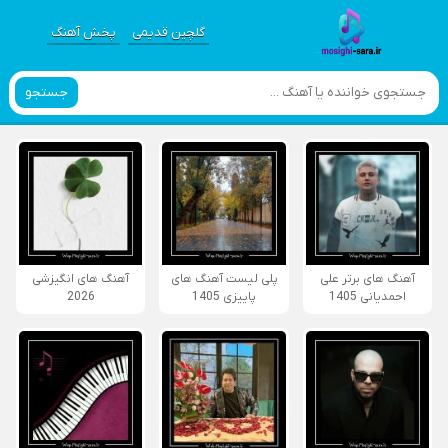
گلچین قدیمی
پخش آهنگ
جستجو
آهنگ های برتر علی
پلی لیست آهنگ های
آهنگ های انگیزشی
احمدیانی 1405
پاییزی 1405
2026