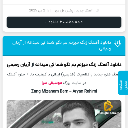
آهنگ جدید
،
پخش بزودی
2 می 2025
ادامه مطلب + دانلود ...
دانلود آهنگ زنگ میزنم بم نگو شما کی میدانه از آریان
رحیمی
دانلود آهنگ
زنگ میزنم بم نگو شما کی میدانه
از
آریان رحیمی
آهنگ های جدید و کلاسیک (قدیمی) ایرانی با کیفیت بالا + متن آهنگ
ص
ف
ح
ه
ع
د
در سایت بزرگ
موسیقی سرا
ب
ی
Zang Mizanam Bem
–
Aryan Rahimi