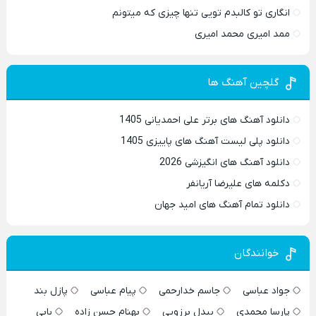
انگاری تو کالبدم تویی تنها چیزی که میتونم
ممد امیری محمد امیری
گلچین آهنگ ها
دانلود آهنگ های برتر علی احمدیانی 1405
دانلود پلی لیست آهنگ های پاییزی 1405
دانلود آهنگ های انگیزشی 2026
دکلمه های علیرضا آریانفر
دانلود تمام آهنگ های امید جهان
خوانندگان
جواد عباسی
جاسم خدارحمی
پیام عباسی
پازل بند
پارسا محمدی
بیدل برزویی
بهنام حسن زاده
بابی