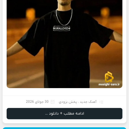
آهنگ جدید
،
پخش بزودی
30 جولای 2026
ادامه مطلب + دانلود ...