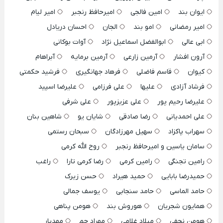
ایوان بند
امین فالجی
امیرحافظ رنجبر
امیر لیام
امیر رمضانی
امو بند
الجان
احسان دریادل
ابی عالی
ابوالفضل اسماعیل نژاد
آوات بوکانی
آرون افشار
آرمین زارعی
آرمین برمایه
آبراهام
کیوان
قاسم فاضلی
فرهاد جهانگیری
فرشید حکمتی
فرشاد آزادی
علیها
علی فرزامی
علیرضا اسپید
علیرضا رحیم پور
علی عزیزپور
علی شرفی
علی احمدیانی
رضا صادقی
شایان یو
شاهین بنان
سهراب پاکزاد
سهیل مهرزادگان
سبحان رستمی
سامان یاسین و امیرحافظ رنجبر
روح الله کرمی
رامین تجنگی
رامین کرمی
رضا کرمی تارا
راغب
حمیدرضا بابایی
حمید هیراد
حسن زیرک
حامد الماسی
حامد سنجابی
یوسف جمالی
همایون شجریان
هوروش بند
هومن پناهی
هومن نجفی
میلاد غلامی
مهراد جم
مهدیار