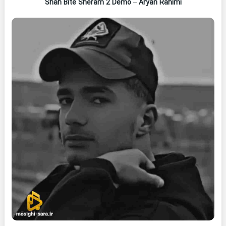
Shah Bite Sheram 2 Demo
–
Aryan Rahimi