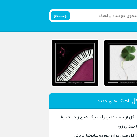
جستجو
آهنگ های جدید
گل از مه جدا بو رفت برگ شمع ز دستم رفت
ا صدای زن
گل های باران خورده علیرضا قربانی