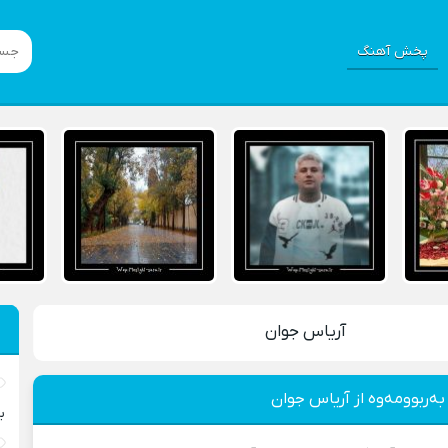
پخش آهنگ
آریاس جوان
به‌ربوومه‌وه از آریاس جوان
ب