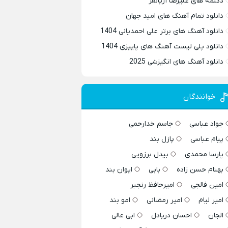
دکلمه های علیرضا آریانفر
دانلود تمام آهنگ های امید جهان
دانلود آهنگ های برتر علی احمدیانی 1404
دانلود پلی لیست آهنگ های پاییزی 1404
دانلود آهنگ های انگیزشی 2025
خوانندگان
جواد عباسی
جاسم خدارحمی
پیام عباسی
پازل بند
پارسا محمدی
بیدل برزویی
بهنام حسن زاده
بابی
ایوان بند
امین فالجی
امیرحافظ رنجبر
امیر لیام
امیر رمضانی
امو بند
الجان
احسان دریادل
ابی عالی