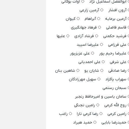
ابوالفضل اسماعیل نژاد
آوات بوکانی
آرون افشار
آرمین زارعی
آرمین برمایه
آبراهام
کیوان
قاسم فاضلی
فرهاد جهانگیری
فرشید حکمتی
فرشاد آزادی
علیها
علی فرزامی
علیرضا اسپید
علیرضا رحیم پور
علی عزیزپور
علی شرفی
علی احمدیانی
رضا صادقی
شایان یو
شاهین بنان
سهراب پاکزاد
سهیل مهرزادگان
سبحان رستمی
سامان یاسین و امیرحافظ رنجبر
روح الله کرمی
رامین تجنگی
رامین کرمی
رضا کرمی تارا
راغب
حمیدرضا بابایی
حمید هیراد