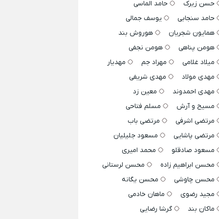
حسن زیرک
حامد الماسی
حامد سنجابی
یوسف جمالی
همایون شجریان
هوروش بند
هومن پناهی
هومن نجفی
میلاد غلامی
مهراد جم
مهدیار
مهدی مولاد
مهدی شریفی
مهدی احمدوند
معین زد
مسیح و آرش
مسلم فتاحی
مرتضی اشرفی
مرتضی باب
مرتضی پاشایی
مسعود جلیلیان
مسعود صادقلو
محمد امیری
محسن ابراهیم زاده
محسن لرستانی
محسن چاوشی
محسن یگانه
مجید رضوی
ماهان خادمی
ماکان بند
گرشا رضایی