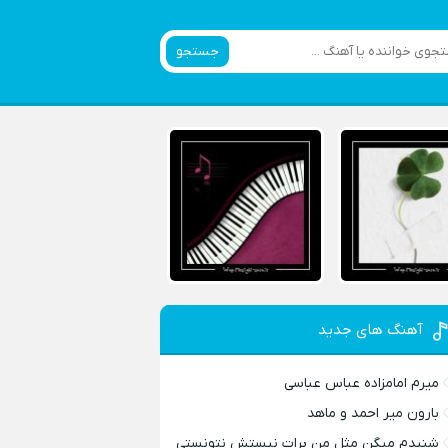
جستجو
آهنگ های جدید
میرم امامزاده عباس عباسی
بارون میر احمد و ماهد
شنیدم میگن مثل من برات نیستش نتونستی