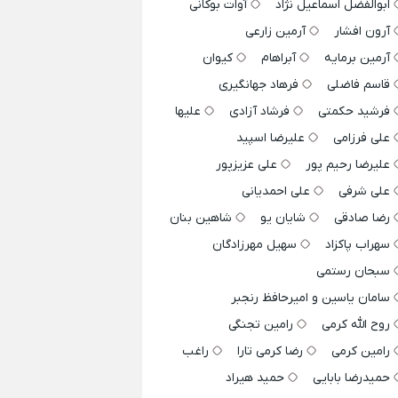
ابوالفضل اسماعیل نژاد
آوات بوکانی
آرون افشار
آرمین زارعی
آرمین برمایه
آبراهام
کیوان
قاسم فاضلی
فرهاد جهانگیری
فرشید حکمتی
فرشاد آزادی
علیها
علی فرزامی
علیرضا اسپید
علیرضا رحیم پور
علی عزیزپور
علی شرفی
علی احمدیانی
رضا صادقی
شایان یو
شاهین بنان
سهراب پاکزاد
سهیل مهرزادگان
سبحان رستمی
سامان یاسین و امیرحافظ رنجبر
روح الله کرمی
رامین تجنگی
رامین کرمی
رضا کرمی تارا
راغب
حمیدرضا بابایی
حمید هیراد