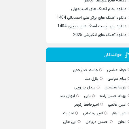
دکلمه های علیرضا آریانفر
دانلود تمام آهنگ های امید جهان
دانلود آهنگ های برتر علی احمدیانی 1404
دانلود پلی لیست آهنگ های پاییزی 1404
دانلود آهنگ های انگیزشی 2025
خوانندگان
جواد عباسی
جاسم خدارحمی
پیام عباسی
پازل بند
پارسا محمدی
بیدل برزویی
بهنام حسن زاده
بابی
ایوان بند
امین فالجی
امیرحافظ رنجبر
امیر لیام
امیر رمضانی
امو بند
الجان
احسان دریادل
ابی عالی