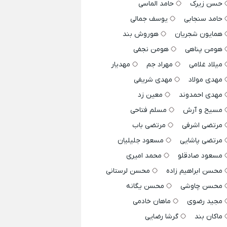
حسن زیرک
حامد الماسی
حامد سنجابی
یوسف جمالی
همایون شجریان
هوروش بند
هومن پناهی
هومن نجفی
میلاد غلامی
مهراد جم
مهدیار
مهدی مولاد
مهدی شریفی
مهدی احمدوند
معین زد
مسیح و آرش
مسلم فتاحی
مرتضی اشرفی
مرتضی باب
مرتضی پاشایی
مسعود جلیلیان
مسعود صادقلو
محمد امیری
محسن ابراهیم زاده
محسن لرستانی
محسن چاوشی
محسن یگانه
مجید رضوی
ماهان خادمی
ماکان بند
گرشا رضایی