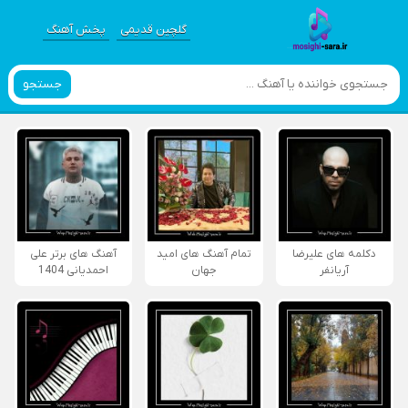
گلچین قدیمی
پخش آهنگ
جستجو
دکلمه های علیرضا
تمام آهنگ های امید
آهنگ های برتر علی
آریانفر
جهان
احمدیانی 1404