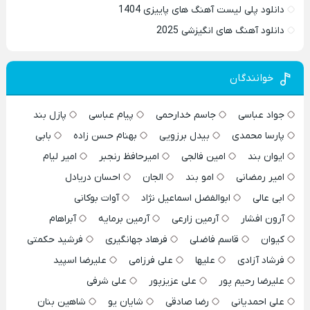
دانلود پلی لیست آهنگ های پاییزی 1404
دانلود آهنگ های انگیزشی 2025
خوانندگان
جواد عباسی
جاسم خدارحمی
پیام عباسی
پازل بند
پارسا محمدی
بیدل برزویی
بهنام حسن زاده
بابی
ایوان بند
امین فالجی
امیرحافظ رنجبر
امیر لیام
امیر رمضانی
امو بند
الجان
احسان دریادل
ابی عالی
ابوالفضل اسماعیل نژاد
آوات بوکانی
آرون افشار
آرمین زارعی
آرمین برمایه
آبراهام
کیوان
قاسم فاضلی
فرهاد جهانگیری
فرشید حکمتی
فرشاد آزادی
علیها
علی فرزامی
علیرضا اسپید
علیرضا رحیم پور
علی عزیزپور
علی شرفی
علی احمدیانی
رضا صادقی
شایان یو
شاهین بنان