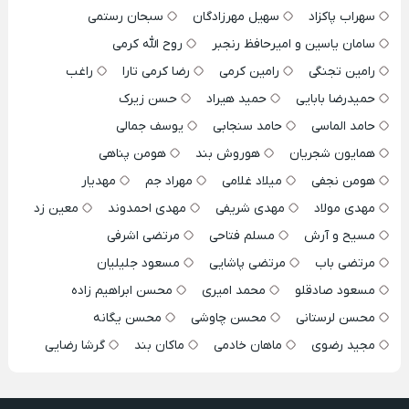
سهراب پاکزاد
سهیل مهرزادگان
سبحان رستمی
سامان یاسین و امیرحافظ رنجبر
روح الله کرمی
رامین تجنگی
رامین کرمی
رضا کرمی تارا
راغب
حمیدرضا بابایی
حمید هیراد
حسن زیرک
حامد الماسی
حامد سنجابی
یوسف جمالی
همایون شجریان
هوروش بند
هومن پناهی
هومن نجفی
میلاد غلامی
مهراد جم
مهدیار
مهدی مولاد
مهدی شریفی
مهدی احمدوند
معین زد
مسیح و آرش
مسلم فتاحی
مرتضی اشرفی
مرتضی باب
مرتضی پاشایی
مسعود جلیلیان
مسعود صادقلو
محمد امیری
محسن ابراهیم زاده
محسن لرستانی
محسن چاوشی
محسن یگانه
مجید رضوی
ماهان خادمی
ماکان بند
گرشا رضایی