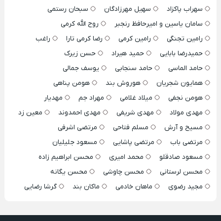
سهراب پاکزاد
سهیل مهرزادگان
سبحان رستمی
سامان یاسین و امیرحافظ رنجبر
روح الله کرمی
رامین تجنگی
رامین کرمی
رضا کرمی تارا
راغب
حمیدرضا بابایی
حمید هیراد
حسن زیرک
حامد الماسی
حامد سنجابی
یوسف جمالی
همایون شجریان
هوروش بند
هومن پناهی
هومن نجفی
میلاد غلامی
مهراد جم
مهدیار
مهدی مولاد
مهدی شریفی
مهدی احمدوند
معین زد
مسیح و آرش
مسلم فتاحی
مرتضی اشرفی
مرتضی باب
مرتضی پاشایی
مسعود جلیلیان
مسعود صادقلو
محمد امیری
محسن ابراهیم زاده
محسن لرستانی
محسن چاوشی
محسن یگانه
مجید رضوی
ماهان خادمی
ماکان بند
گرشا رضایی