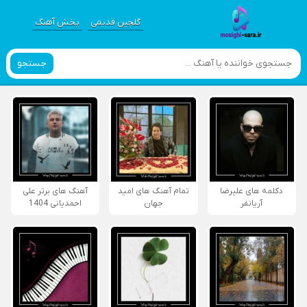
گلچین قدیمی
پخش آهنگ
جستجو
دکلمه های علیرضا
تمام آهنگ های امید
آهنگ های برتر علی
آریانفر
جهان
احمدیانی 1404