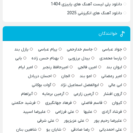
دانلود پلی لیست آهنگ های پاییزی 1404
دانلود آهنگ های انگیزشی 2025
خوانندگان
جواد عباسی
جاسم خدارحمی
پیام عباسی
پازل بند
پارسا محمدی
بیدل برزویی
بهنام حسن زاده
بابی
ایوان بند
امین فالجی
امیرحافظ رنجبر
امیر لیام
امیر رمضانی
امو بند
الجان
احسان دریادل
ابی عالی
ابوالفضل اسماعیل نژاد
آوات بوکانی
آرون افشار
آرمین زارعی
آرمین برمایه
آبراهام
کیوان
قاسم فاضلی
فرهاد جهانگیری
فرشید حکمتی
فرشاد آزادی
علیها
علی فرزامی
علیرضا اسپید
علیرضا رحیم پور
علی عزیزپور
علی شرفی
علی احمدیانی
رضا صادقی
شایان یو
شاهین بنان