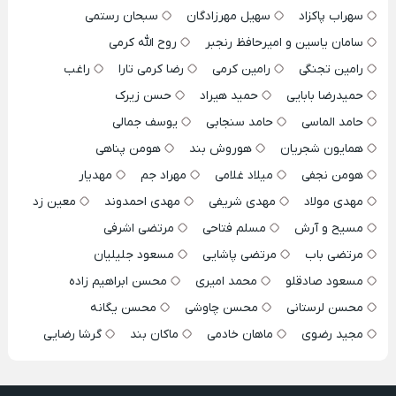
سهراب پاکزاد
سهیل مهرزادگان
سبحان رستمی
سامان یاسین و امیرحافظ رنجبر
روح الله کرمی
رامین تجنگی
رامین کرمی
رضا کرمی تارا
راغب
حمیدرضا بابایی
حمید هیراد
حسن زیرک
حامد الماسی
حامد سنجابی
یوسف جمالی
همایون شجریان
هوروش بند
هومن پناهی
هومن نجفی
میلاد غلامی
مهراد جم
مهدیار
مهدی مولاد
مهدی شریفی
مهدی احمدوند
معین زد
مسیح و آرش
مسلم فتاحی
مرتضی اشرفی
مرتضی باب
مرتضی پاشایی
مسعود جلیلیان
مسعود صادقلو
محمد امیری
محسن ابراهیم زاده
محسن لرستانی
محسن چاوشی
محسن یگانه
مجید رضوی
ماهان خادمی
ماکان بند
گرشا رضایی