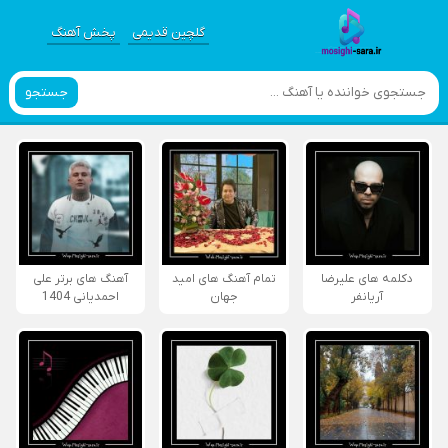
گلچین قدیمی
پخش آهنگ
جستجو
دکلمه های علیرضا
تمام آهنگ های امید
آهنگ های برتر علی
آریانفر
جهان
احمدیانی 1404