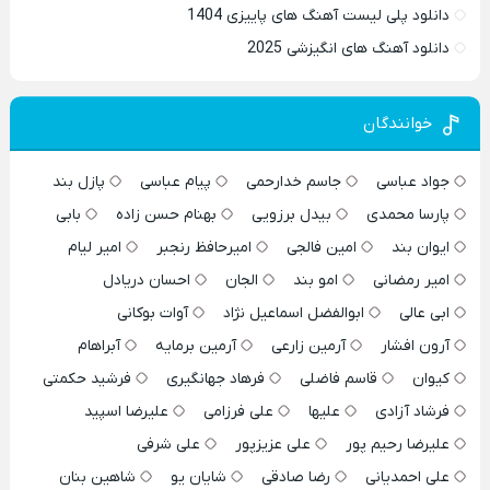
دانلود پلی لیست آهنگ های پاییزی 1404
دانلود آهنگ های انگیزشی 2025
خوانندگان
جواد عباسی
جاسم خدارحمی
پیام عباسی
پازل بند
پارسا محمدی
بیدل برزویی
بهنام حسن زاده
بابی
ایوان بند
امین فالجی
امیرحافظ رنجبر
امیر لیام
امیر رمضانی
امو بند
الجان
احسان دریادل
ابی عالی
ابوالفضل اسماعیل نژاد
آوات بوکانی
آرون افشار
آرمین زارعی
آرمین برمایه
آبراهام
کیوان
قاسم فاضلی
فرهاد جهانگیری
فرشید حکمتی
فرشاد آزادی
علیها
علی فرزامی
علیرضا اسپید
علیرضا رحیم پور
علی عزیزپور
علی شرفی
علی احمدیانی
رضا صادقی
شایان یو
شاهین بنان