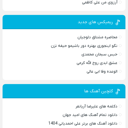
آرزوی من علی کاظمی
ریمیکس های جدید
محاصره مشتاق دلوجیان
نگو اینجوری بهتره دور باشیمو حیفه نزن
حبس سبحان محمدی
عشق ابدی روح الله کرمی
الوعده وفا ابی عالی
گلچین آهنگ ها
دکلمه های علیرضا آریانفر
دانلود تمام آهنگ های امید جهان
دانلود آهنگ های برتر علی احمدیانی 1404