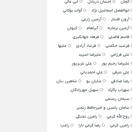
الجان
احسان دریادل
ابی عالی
ابوالفضل اسماعیل نژاد
آوات بوکانی
آرون افشار
آرمین زارعی
آرمین برمایه
آبراهام
کیوان
قاسم فاضلی
فرهاد جهانگیری
فرشید حکمتی
فرشاد آزادی
علیها
علی فرزامی
علیرضا اسپید
علیرضا رحیم پور
علی عزیزپور
علی شرفی
علی احمدیانی
رضا صادقی
شایان یو
شاهین بنان
سهراب پاکزاد
سهیل مهرزادگان
سبحان رستمی
سامان یاسین و امیرحافظ رنجبر
روح الله کرمی
رامین تجنگی
رامین کرمی
رضا کرمی تارا
راغب