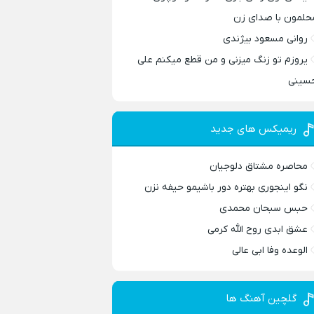
حلمون با صدای زن
روانی مسعود بیژندی
یروزم تو زنگ میزنی و من قطع میکنم علی
سینی
ریمیکس های جدید
محاصره مشتاق دلوجیان
نگو اینجوری بهتره دور باشیمو حیفه نزن
حبس سبحان محمدی
عشق ابدی روح الله کرمی
الوعده وفا ابی عالی
گلچین آهنگ ها