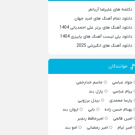
دکلمه های علیرضا آریانفر
دانلود تمام آهنگ های امید جهان
دانلود آهنگ های برتر علی احمدیانی 1404
دانلود پلی لیست آهنگ های پاییزی 1404
دانلود آهنگ های انگیزشی 2025
خوانندگان
جواد عباسی
جاسم خدارحمی
پیام عباسی
پازل بند
پارسا محمدی
بیدل برزویی
بهنام حسن زاده
بابی
ایوان بند
امین فالجی
امیرحافظ رنجبر
امیر لیام
امیر رمضانی
امو بند