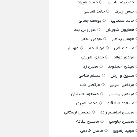
حمیدرضا بابایی
حمید هیراد
حسن زیرک
حامد الماسی
حامد سنجابی
یوسف جمالی
همایون شجریان
هوروش بند
هومن پناهی
هومن نجفی
میلاد غلامی
مهراد جم
مهدیار
مهدی مولاد
مهدی شریفی
مهدی احمدوند
معین زد
مسیح و آرش
مسلم فتاحی
مرتضی اشرفی
مرتضی باب
مرتضی پاشایی
مسعود جلیلیان
مسعود صادقلو
محمد امیری
محسن ابراهیم زاده
محسن لرستانی
محسن چاوشی
محسن یگانه
مجید رضوی
ماهان خادمی