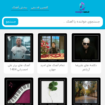
گلچین قدیمی
پخش آهنگ
جستجو
دکلمه های علیرضا
تمام آهنگ های امید
آهنگ های برتر علی
آریانفر
جهان
احمدیانی 1404