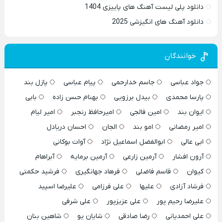
دانلود پلی لیست آهنگ های پاییزی 1404
دانلود آهنگ های انگیزشی 2025
خوانندگان
جواد عباسی
جاسم خدارحمی
پیام عباسی
پازل بند
پارسا محمدی
بیدل برزویی
بهنام حسن زاده
بابی
ایوان بند
امین فالجی
امیرحافظ رنجبر
امیر لیام
امیر رمضانی
امو بند
الجان
احسان دریادل
ابی عالی
ابوالفضل اسماعیل نژاد
آوات بوکانی
آرون افشار
آرمین زارعی
آرمین برمایه
آبراهام
کیوان
قاسم فاضلی
فرهاد جهانگیری
فرشید حکمتی
فرشاد آزادی
علیها
علی فرزامی
علیرضا اسپید
علیرضا رحیم پور
علی عزیزپور
علی شرفی
علی احمدیانی
رضا صادقی
شایان یو
شاهین بنان