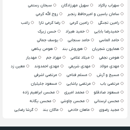
سهراب پاکزاد
سهیل مهرزادگان
سبحان رستمی
سامان یاسین و امیرحافظ رنجبر
روح الله کرمی
رامین تجنگی
رامین کرمی
رضا کرمی تارا
راغب
حمیدرضا بابایی
حمید هیراد
حسن زیرک
حامد الماسی
حامد سنجابی
یوسف جمالی
همایون شجریان
هوروش بند
هومن پناهی
هومن نجفی
میلاد غلامی
مهراد جم
مهدیار
مهدی مولاد
مهدی شریفی
مهدی احمدوند
معین زد
مسیح و آرش
مسلم فتاحی
مرتضی اشرفی
مرتضی باب
مرتضی پاشایی
مسعود جلیلیان
مسعود صادقلو
محمد امیری
محسن ابراهیم زاده
محسن لرستانی
محسن چاوشی
محسن یگانه
مجید رضوی
ماهان خادمی
ماکان بند
گرشا رضایی