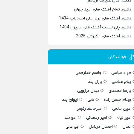
دکلمه های علیرضا آریانفر
دانلود تمام آهنگ های امید جهان
دانلود آهنگ های برتر علی احمدیانی 1404
دانلود پلی لیست آهنگ های پاییزی 1404
دانلود آهنگ های انگیزشی 2025
خوانندگان
جواد عباسی
جاسم خدارحمی
پیام عباسی
پازل بند
پارسا محمدی
بیدل برزویی
بهنام حسن زاده
بابی
ایوان بند
امین فالجی
امیرحافظ رنجبر
امیر لیام
امیر رمضانی
امو بند
الجان
احسان دریادل
ابی عالی