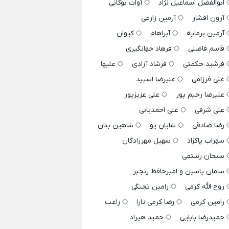
ابوالفضل اسماعیل نژاد
آوات بوکانی
آرون افشار
آرمین زارعی
آرمین برمایه
آبراهام
کیوان
قاسم فاضلی
فرهاد جهانگیری
فرشید حکمتی
فرشاد آزادی
علیها
علی فرزامی
علیرضا اسپید
علیرضا رحیم پور
علی عزیزپور
علی شرفی
علی احمدیانی
رضا صادقی
شایان یو
شاهین بنان
سهراب پاکزاد
سهیل مهرزادگان
سبحان رستمی
سامان یاسین و امیرحافظ رنجبر
روح الله کرمی
رامین تجنگی
رامین کرمی
رضا کرمی تارا
راغب
حمیدرضا بابایی
حمید هیراد