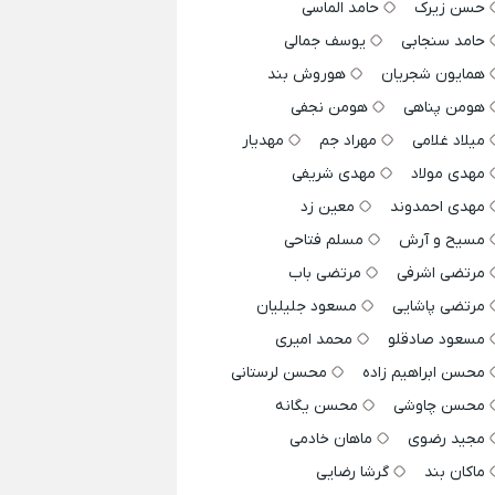
حسن زیرک
حامد الماسی
حامد سنجابی
یوسف جمالی
همایون شجریان
هوروش بند
هومن پناهی
هومن نجفی
میلاد غلامی
مهراد جم
مهدیار
مهدی مولاد
مهدی شریفی
مهدی احمدوند
معین زد
مسیح و آرش
مسلم فتاحی
مرتضی اشرفی
مرتضی باب
مرتضی پاشایی
مسعود جلیلیان
مسعود صادقلو
محمد امیری
محسن ابراهیم زاده
محسن لرستانی
محسن چاوشی
محسن یگانه
مجید رضوی
ماهان خادمی
ماکان بند
گرشا رضایی