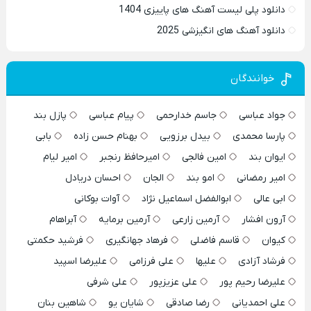
دانلود پلی لیست آهنگ های پاییزی 1404
دانلود آهنگ های انگیزشی 2025
خوانندگان
جواد عباسی
جاسم خدارحمی
پیام عباسی
پازل بند
پارسا محمدی
بیدل برزویی
بهنام حسن زاده
بابی
ایوان بند
امین فالجی
امیرحافظ رنجبر
امیر لیام
امیر رمضانی
امو بند
الجان
احسان دریادل
ابی عالی
ابوالفضل اسماعیل نژاد
آوات بوکانی
آرون افشار
آرمین زارعی
آرمین برمایه
آبراهام
کیوان
قاسم فاضلی
فرهاد جهانگیری
فرشید حکمتی
فرشاد آزادی
علیها
علی فرزامی
علیرضا اسپید
علیرضا رحیم پور
علی عزیزپور
علی شرفی
علی احمدیانی
رضا صادقی
شایان یو
شاهین بنان