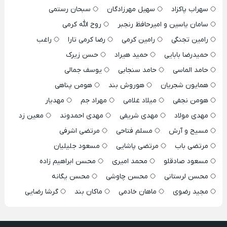
سهراب پاکزاد
سهیل مهرزادگان
سبحان رستمی
سامان یاسین و امیرحافظ رنجبر
روح الله کرمی
رامین تجنگی
رامین کرمی
رضا کرمی تارا
راغب
حمیدرضا بابایی
حمید هیراد
حسن زیرک
حامد الماسی
حامد سنجابی
یوسف جمالی
همایون شجریان
هوروش بند
هومن پناهی
هومن نجفی
میلاد غلامی
مهراد جم
مهدیار
مهدی مولاد
مهدی شریفی
مهدی احمدوند
معین زد
مسیح و آرش
مسلم فتاحی
مرتضی اشرفی
مرتضی باب
مرتضی پاشایی
مسعود جلیلیان
مسعود صادقلو
محمد امیری
محسن ابراهیم زاده
محسن لرستانی
محسن چاوشی
محسن یگانه
مجید رضوی
ماهان خادمی
ماکان بند
گرشا رضایی