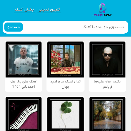
گلچین قدیمی
پخش آهنگ
جستجو
دکلمه های علیرضا
تمام آهنگ های امید
آهنگ های برتر علی
آریانفر
جهان
احمدیانی 1404