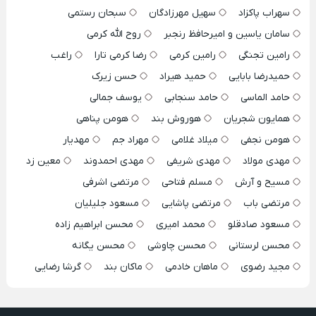
سهراب پاکزاد
سهیل مهرزادگان
سبحان رستمی
سامان یاسین و امیرحافظ رنجبر
روح الله کرمی
رامین تجنگی
رامین کرمی
رضا کرمی تارا
راغب
حمیدرضا بابایی
حمید هیراد
حسن زیرک
حامد الماسی
حامد سنجابی
یوسف جمالی
همایون شجریان
هوروش بند
هومن پناهی
هومن نجفی
میلاد غلامی
مهراد جم
مهدیار
مهدی مولاد
مهدی شریفی
مهدی احمدوند
معین زد
مسیح و آرش
مسلم فتاحی
مرتضی اشرفی
مرتضی باب
مرتضی پاشایی
مسعود جلیلیان
مسعود صادقلو
محمد امیری
محسن ابراهیم زاده
محسن لرستانی
محسن چاوشی
محسن یگانه
مجید رضوی
ماهان خادمی
ماکان بند
گرشا رضایی