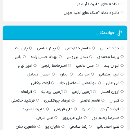
دکلمه های علیرضا آریانفر
دانلود تمام آهنگ های امید جهان
خوانندگان
جواد عباسی
جاسم خدارحمی
پیام عباسی
پازل بند
پارسا محمدی
بیدل برزویی
بهنام حسن زاده
بابی
ایوان بند
امین فالجی
امیرحافظ رنجبر
امیر لیام
امیر رمضانی
امو بند
الجان
احسان دریادل
ابی عالی
ابوالفضل اسماعیل نژاد
آوات بوکانی
آرون افشار
آرمین زارعی
آرمین برمایه
آبراهام
کیوان
قاسم فاضلی
فرهاد جهانگیری
فرشید حکمتی
فرشاد آزادی
علیها
علی فرزامی
علیرضا اسپید
علیرضا رحیم پور
علی عزیزپور
علی شرفی
علی احمدیانی
رضا صادقی
شایان یو
شاهین بنان