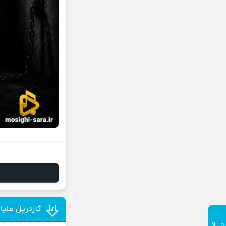
گاردریل علیا