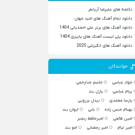
دکلمه های علیرضا آریانفر
دانلود تمام آهنگ های امید جهان
دانلود آهنگ های برتر علی احمدیانی 1404
دانلود پلی لیست آهنگ های پاییزی 1404
دانلود آهنگ های انگیزشی 2025
خوانندگان
جواد عباسی
جاسم خدارحمی
پیام عباسی
پازل بند
پارسا محمدی
بیدل برزویی
بهنام حسن زاده
بابی
ایوان بند
امین فالجی
امیرحافظ رنجبر
امیر لیام
امیر رمضانی
امو بند