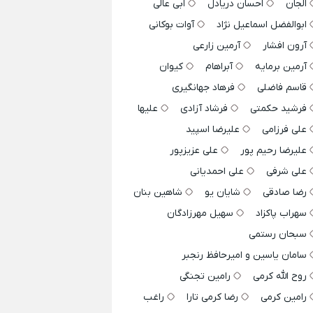
الجان
احسان دریادل
ابی عالی
ابوالفضل اسماعیل نژاد
آوات بوکانی
آرون افشار
آرمین زارعی
آرمین برمایه
آبراهام
کیوان
قاسم فاضلی
فرهاد جهانگیری
فرشید حکمتی
فرشاد آزادی
علیها
علی فرزامی
علیرضا اسپید
علیرضا رحیم پور
علی عزیزپور
علی شرفی
علی احمدیانی
رضا صادقی
شایان یو
شاهین بنان
سهراب پاکزاد
سهیل مهرزادگان
سبحان رستمی
سامان یاسین و امیرحافظ رنجبر
روح الله کرمی
رامین تجنگی
رامین کرمی
رضا کرمی تارا
راغب