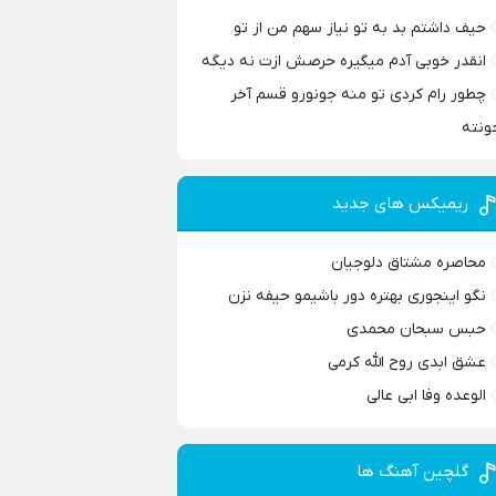
حیف داشتم بد به تو نیاز سهم من از تو
انقدر خوبی آدم میگیره حرصش ازت نه دیگه
چطور رام کردی تو منه جونورو قسم آخر
ونته
ریمیکس های جدید
محاصره مشتاق دلوجیان
نگو اینجوری بهتره دور باشیمو حیفه نزن
حبس سبحان محمدی
عشق ابدی روح الله کرمی
الوعده وفا ابی عالی
گلچین آهنگ ها