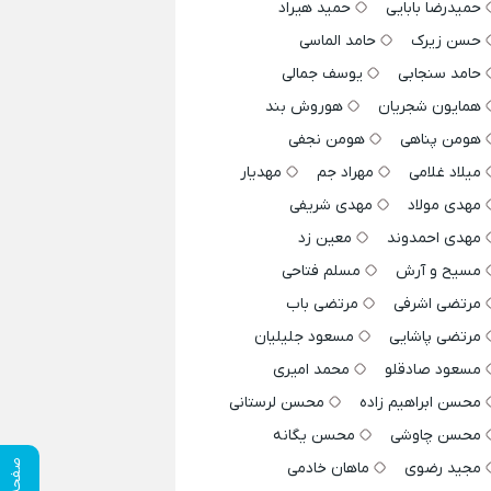
حمیدرضا بابایی
حمید هیراد
حسن زیرک
حامد الماسی
حامد سنجابی
یوسف جمالی
همایون شجریان
هوروش بند
هومن پناهی
هومن نجفی
میلاد غلامی
مهراد جم
مهدیار
مهدی مولاد
مهدی شریفی
مهدی احمدوند
معین زد
مسیح و آرش
مسلم فتاحی
مرتضی اشرفی
مرتضی باب
مرتضی پاشایی
مسعود جلیلیان
مسعود صادقلو
محمد امیری
محسن ابراهیم زاده
محسن لرستانی
محسن چاوشی
محسن یگانه
صفحه قبلی
مجید رضوی
ماهان خادمی