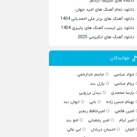
دکلمه های علیرضا آریانفر
دانلود تمام آهنگ های امید جهان
دانلود آهنگ های برتر علی احمدیانی 1404
دانلود پلی لیست آهنگ های پاییزی 1404
دانلود آهنگ های انگیزشی 2025
خوانندگان
جواد عباسی
جاسم خدارحمی
پیام عباسی
پازل بند
پارسا محمدی
بیدل برزویی
بهنام حسن زاده
بابی
ایوان بند
امین فالجی
امیرحافظ رنجبر
امیر لیام
امیر رمضانی
امو بند
الجان
احسان دریادل
ابی عالی