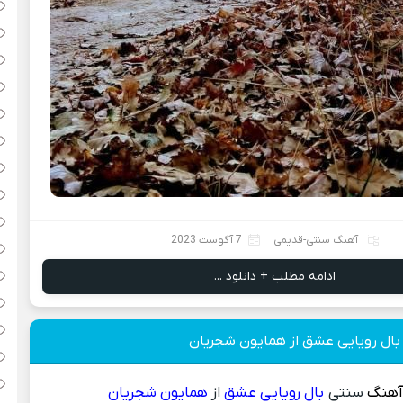
آهنگ سنتی-قدیمی
7 آگوست 2023
ادامه مطلب + دانلود ...
 بال رویایی عشق از همایون شجریان
 آهنگ
سنتی
بال رویایی عشق
از
همایون شجریان