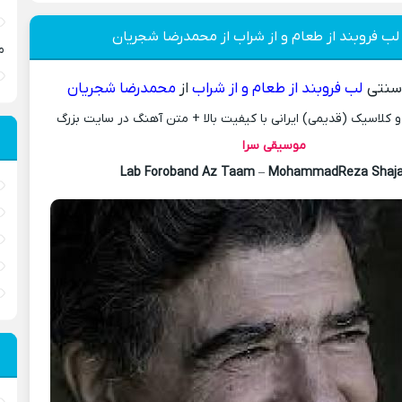
لب فروبند از طعام و از شراب از محمدرضا شجریان
م
نتی
لب فروبند از طعام و از شراب
از
محمدرضا شجریان
کلاسیک (قدیمی) ایرانی با کیفیت بالا + متن آهنگ در سایت بزرگ
موسیقی سرا
Lab Foroband Az Taam
–
MohammadReza Shaja