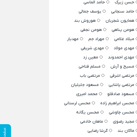
حسن زیرک
حامد الماسی
حامد سنجابی
یوسف جمالی
همایون شجریان
هوروش بند
هومن پناهی
هومن نجفی
میلاد غلامی
مهراد جم
مهدیار
مهدی مولاد
مهدی شریفی
مهدی احمدوند
معین زد
مسیح و آرش
مسلم فتاحی
مرتضی اشرفی
مرتضی باب
مرتضی پاشایی
مسعود جلیلیان
مسعود صادقلو
محمد امیری
محسن ابراهیم زاده
محسن لرستانی
محسن چاوشی
محسن یگانه
مجید رضوی
ماهان خادمی
صفحه قبلی
ماکان بند
گرشا رضایی