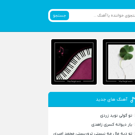
جستجو
آهنگ های جدید
تو گولی نوید زردی
یار دیوانه کسری زاهدی
تو دیه مال مه نیستی تروریستی محمد امیری