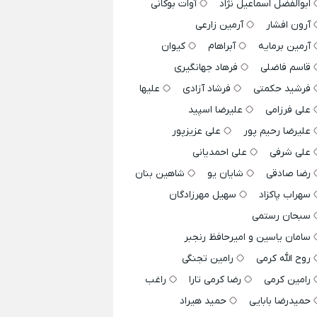
ابوالفضل اسماعیل نژاد
آوات بوکانی
آرون افشار
آرمین زارعی
آرمین برمایه
آبراهام
کیوان
قاسم فاضلی
فرهاد جهانگیری
فرشید حکمتی
فرشاد آزادی
علیها
علی فرزامی
علیرضا اسپید
علیرضا رحیم پور
علی عزیزپور
علی شرفی
علی احمدیانی
رضا صادقی
شایان یو
شاهین بنان
سهراب پاکزاد
سهیل مهرزادگان
سبحان رستمی
سامان یاسین و امیرحافظ رنجبر
روح الله کرمی
رامین تجنگی
رامین کرمی
رضا کرمی تارا
راغب
حمیدرضا بابایی
حمید هیراد