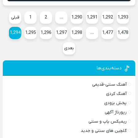
1,293
1,292
1,291
1,290
…
2
1
قبلی
1,294
1,295
1,296
1,297
1,298
…
1,477
1,478
بعدی
دسته‌بندی‌ها
آهنگ سنتی-قدیمی
آهنگ کردی
پخش بزودی
رپورتاژ آگهی
ریمیکس پاپ و سنتی
گلچین های سنتی و جدید