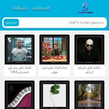
گلچین قدیمی
پخش آهنگ
جستجو
دکلمه های علیرضا
تمام آهنگ های امید
آهنگ های برتر علی
آریانفر
جهان
احمدیانی 1404