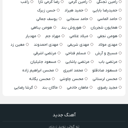
رامین تجنگی
رامین کرمی
رضا کرمی تارا
راغب
حمیدرضا بابایی
حمید هیراد
حسن زیرک
حامد الماسی
حامد سنجابی
یوسف جمالی
همایون شجریان
هوروش بند
هومن پناهی
هومن نجفی
میلاد غلامی
مهراد جم
مهدیار
مهدی مولاد
مهدی شریفی
مهدی احمدوند
معین زد
مسیح و آرش
مسلم فتاحی
مرتضی اشرفی
مرتضی باب
مرتضی پاشایی
مسعود جلیلیان
مسعود صادقلو
محمد امیری
محسن ابراهیم زاده
محسن لرستانی
محسن چاوشی
محسن یگانه
مجید رضوی
ماهان خادمی
ماکان بند
گرشا رضایی
آهنگ جدید
تو گولی نوید زردی