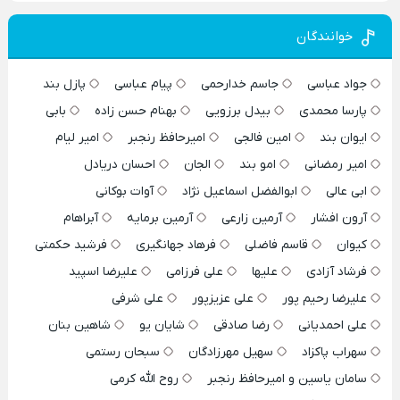
خوانندگان
جواد عباسی
جاسم خدارحمی
پیام عباسی
پازل بند
پارسا محمدی
بیدل برزویی
بهنام حسن زاده
بابی
ایوان بند
امین فالجی
امیرحافظ رنجبر
امیر لیام
امیر رمضانی
امو بند
الجان
احسان دریادل
ابی عالی
ابوالفضل اسماعیل نژاد
آوات بوکانی
آرون افشار
آرمین زارعی
آرمین برمایه
آبراهام
کیوان
قاسم فاضلی
فرهاد جهانگیری
فرشید حکمتی
فرشاد آزادی
علیها
علی فرزامی
علیرضا اسپید
علیرضا رحیم پور
علی عزیزپور
علی شرفی
علی احمدیانی
رضا صادقی
شایان یو
شاهین بنان
سهراب پاکزاد
سهیل مهرزادگان
سبحان رستمی
سامان یاسین و امیرحافظ رنجبر
روح الله کرمی