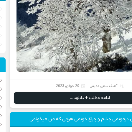
آهنگ سنتی-قدیمی
20 جولای 2023
ادامه مطلب + دانلود ...
 درمونمی چشم و چراغ خونمی هرچی که من میخونمی