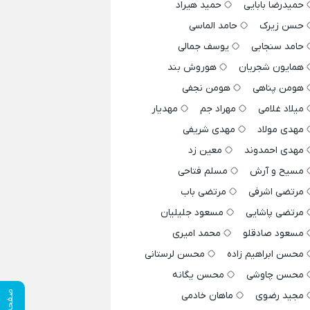
حمیدرضا بابایی
حمید هیراد
حسن زیرک
حامد الماسی
حامد سنجابی
یوسف جمالی
همایون شجریان
هوروش بند
هومن پناهی
هومن نجفی
میلاد غلامی
مهراد جم
مهدیار
مهدی مولاد
مهدی شریفی
مهدی احمدوند
معین زد
مسیح و آرش
مسلم فتاحی
مرتضی اشرفی
مرتضی باب
مرتضی پاشایی
مسعود جلیلیان
مسعود صادقلو
محمد امیری
محسن ابراهیم زاده
محسن لرستانی
محسن چاوشی
محسن یگانه
صفحه قبلی
مجید رضوی
ماهان خادمی