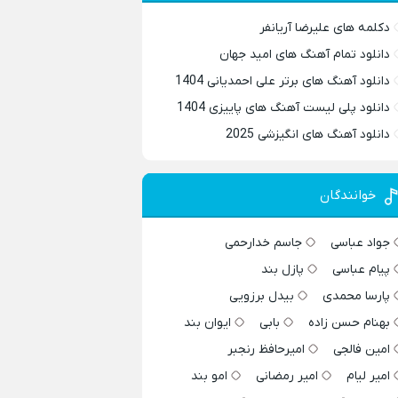
دکلمه های علیرضا آریانفر
دانلود تمام آهنگ های امید جهان
دانلود آهنگ های برتر علی احمدیانی 1404
دانلود پلی لیست آهنگ های پاییزی 1404
دانلود آهنگ های انگیزشی 2025
خوانندگان
جواد عباسی
جاسم خدارحمی
پیام عباسی
پازل بند
پارسا محمدی
بیدل برزویی
بهنام حسن زاده
بابی
ایوان بند
امین فالجی
امیرحافظ رنجبر
امیر لیام
امیر رمضانی
امو بند