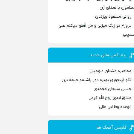
حلمون با صدای زن
روانی مسعود بیژندی
یروزم تو زنگ میزنی و من قطع میکنم علی
سینی
ریمیکس های جدید
محاصره مشتاق دلوجیان
نگو اینجوری بهتره دور باشیمو حیفه نزن
حبس سبحان محمدی
عشق ابدی روح الله کرمی
الوعده وفا ابی عالی
گلچین آهنگ ها