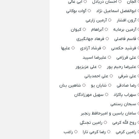
الجان
احسان دریادل
ابی عالی
ابوالفضل اسماعیل نژاد
آوات بوکانی
آرون افشار
آرمین زارعی
آرمین برمایه
آبراهام
کیوان
قاسم فاضلی
فرهاد جهانگیری
فرشید حکمتی
فرشاد آزادی
علیها
علی فرزامی
علیرضا اسپید
علیرضا رحیم پور
علی عزیزپور
علی شرفی
علی احمدیانی
رضا صادقی
شایان یو
شاهین بنان
سهراب پاکزاد
سهیل مهرزادگان
سبحان رستمی
سامان یاسین و امیرحافظ رنجبر
روح الله کرمی
رامین تجنگی
رامین کرمی
رضا کرمی تارا
راغب