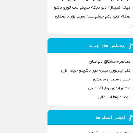
دیگه نمیبازم دلو دیگه نمیخوامت تورو پاشو
صدام کنی بگم جونم عمه سرتو بزار با صدای
ن
ریمیکس های جدید
محاصره مشتاق دلوجیان
نگو اینجوری بهتره دور باشیمو حیفه نزن
حبس سبحان محمدی
عشق ابدی روح الله کرمی
الوعده وفا ابی عالی
گلچین آهنگ ها