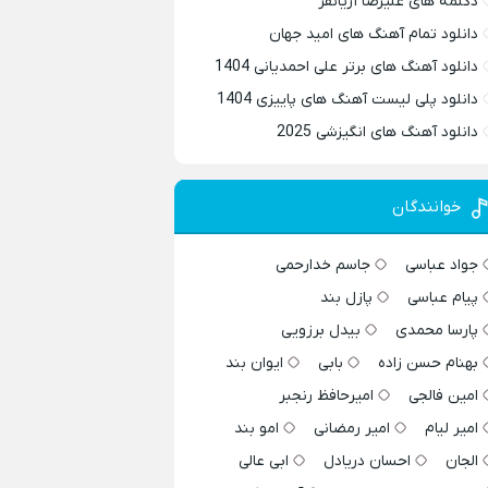
دکلمه های علیرضا آریانفر
دانلود تمام آهنگ های امید جهان
دانلود آهنگ های برتر علی احمدیانی 1404
دانلود پلی لیست آهنگ های پاییزی 1404
دانلود آهنگ های انگیزشی 2025
خوانندگان
جواد عباسی
جاسم خدارحمی
پیام عباسی
پازل بند
پارسا محمدی
بیدل برزویی
بهنام حسن زاده
بابی
ایوان بند
امین فالجی
امیرحافظ رنجبر
امیر لیام
امیر رمضانی
امو بند
الجان
احسان دریادل
ابی عالی