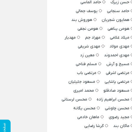
حسن زیرک
حامد الماسی
حامد سنجابی
یوسف جمالی
همایون شجریان
هوروش بند
هومن پناهی
هومن نجفی
میلاد غلامی
مهراد جم
مهدیار
مهدی مولاد
مهدی شریفی
مهدی احمدوند
معین زد
مسیح و آرش
مسلم فتاحی
مرتضی اشرفی
مرتضی باب
مرتضی پاشایی
مسعود جلیلیان
مسعود صادقلو
محمد امیری
محسن ابراهیم زاده
محسن لرستانی
محسن چاوشی
محسن یگانه
مجید رضوی
ماهان خادمی
صفحه قبلی
ماکان بند
گرشا رضایی