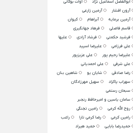
ابوالفضل اسماعیل نژاد
آوات بوکانی
آرون افشار
آرمین زارعی
آرمین برمایه
آبراهام
کیوان
قاسم فاضلی
فرهاد جهانگیری
فرشید حکمتی
فرشاد آزادی
علیها
علی فرزامی
علیرضا اسپید
علیرضا رحیم پور
علی عزیزپور
علی شرفی
علی احمدیانی
رضا صادقی
شایان یو
شاهین بنان
سهراب پاکزاد
سهیل مهرزادگان
سبحان رستمی
سامان یاسین و امیرحافظ رنجبر
روح الله کرمی
رامین تجنگی
رامین کرمی
رضا کرمی تارا
راغب
حمیدرضا بابایی
حمید هیراد