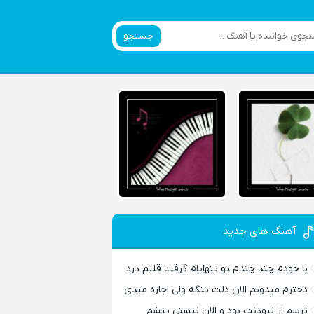
جستجو
آهنگ های جدید
با خودم چند چندم تو تنهایام گرفت قلبم درد
دخترم میدونم الان دلت تنگه ولی اجازه میدی
ترسم از نبودنت بود و الان نیستی پیشم