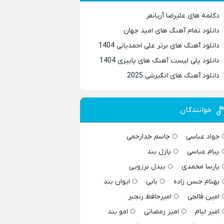
دکلمه های علیرضا آریانفر
دانلود تمام آهنگ های امید جهان
دانلود آهنگ های برتر علی احمدیانی 1404
دانلود پلی لیست آهنگ های پاییزی 1404
دانلود آهنگ های انگیزشی 2025
خوانندگان
جواد عباسی
جاسم خدارحمی
پیام عباسی
پازل بند
پارسا محمدی
بیدل برزویی
بهنام حسن زاده
بابی
ایوان بند
امین فالجی
امیرحافظ رنجبر
امیر لیام
امیر رمضانی
امو بند