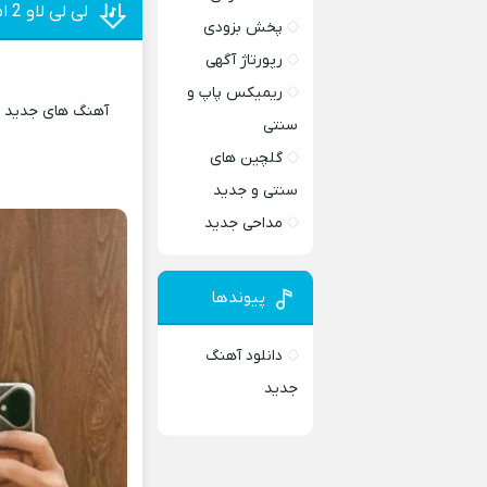
لی لی لاو 2 امیر رحیمی
پخش بزودی
رپورتاژ آگهی
ریمیکس پاپ و
آهنگ های جدید و 
سنتی
گلچین های
سنتی و جدید
مداحی جدید
پیوندها
دانلود آهنگ
جدید