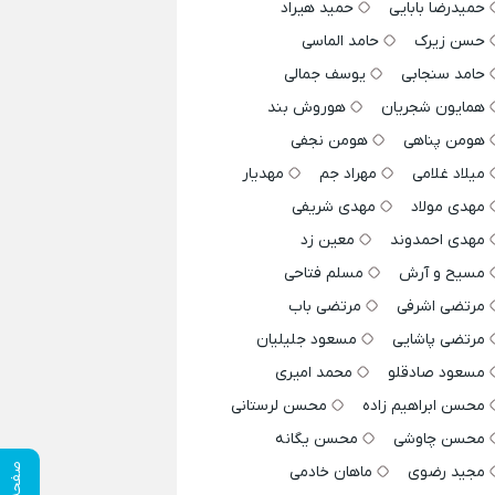
حمیدرضا بابایی
حمید هیراد
حسن زیرک
حامد الماسی
حامد سنجابی
یوسف جمالی
همایون شجریان
هوروش بند
هومن پناهی
هومن نجفی
میلاد غلامی
مهراد جم
مهدیار
مهدی مولاد
مهدی شریفی
مهدی احمدوند
معین زد
مسیح و آرش
مسلم فتاحی
مرتضی اشرفی
مرتضی باب
مرتضی پاشایی
مسعود جلیلیان
مسعود صادقلو
محمد امیری
محسن ابراهیم زاده
محسن لرستانی
محسن چاوشی
محسن یگانه
صفحه قبلی
مجید رضوی
ماهان خادمی