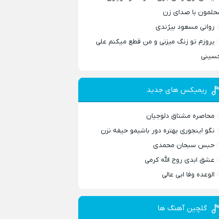
حلمون با صدای زن
روانی مسعود بیژندی
یروزم تو زنگ میزنی و من قطع میکنم علی
سینی
ریمیکس های جدید
محاصره مشتاق دلوجیان
نگو اینجوری بهتره دور باشیمو حیفه نزن
حبس سبحان محمدی
عشق ابدی روح الله کرمی
الوعده وفا ابی عالی
گلچین آهنگ ها