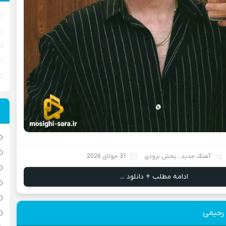
آهنگ جدید
،
پخش بزودی
31 جولای 2026
ادامه مطلب + دانلود ...
 رحیمی