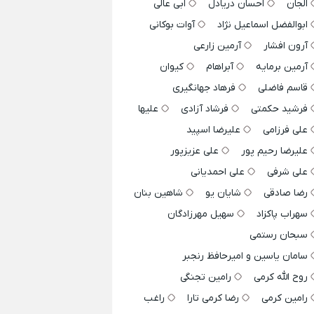
الجان
احسان دریادل
ابی عالی
ابوالفضل اسماعیل نژاد
آوات بوکانی
آرون افشار
آرمین زارعی
آرمین برمایه
آبراهام
کیوان
قاسم فاضلی
فرهاد جهانگیری
فرشید حکمتی
فرشاد آزادی
علیها
علی فرزامی
علیرضا اسپید
علیرضا رحیم پور
علی عزیزپور
علی شرفی
علی احمدیانی
رضا صادقی
شایان یو
شاهین بنان
سهراب پاکزاد
سهیل مهرزادگان
سبحان رستمی
سامان یاسین و امیرحافظ رنجبر
روح الله کرمی
رامین تجنگی
رامین کرمی
رضا کرمی تارا
راغب