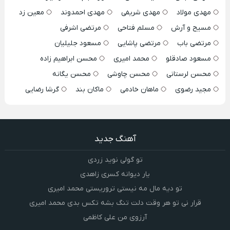
مهدی مولاد
مهدی شریفی
مهدی احمدوند
معین زد
مسیح و آرش
مسلم فتاحی
مرتضی اشرفی
مرتضی باب
مرتضی پاشایی
مسعود جلیلیان
مسعود صادقلو
محمد امیری
محسن ابراهیم زاده
محسن لرستانی
محسن چاوشی
محسن یگانه
مجید رضوی
ماهان خادمی
ماکان بند
گرشا رضایی
آهنگ جدید
تو گولی نوید زردی
یار دیوانه کسری زاهدی
تو دیه مال مه نیستی تروریستی محمد امیری
قرار نی تو هر وقت دلت تنگ بشه تکس بدی محمد امیری
آرزوی من علی کاظمی