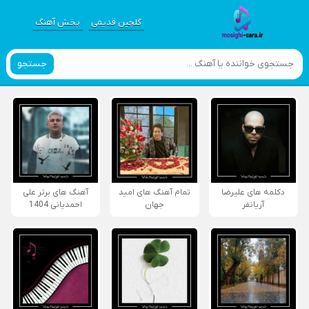
گلچین قدیمی
پخش آهنگ
جستجو
دکلمه های علیرضا
تمام آهنگ های امید
آهنگ های برتر علی
آریانفر
جهان
احمدیانی 1404