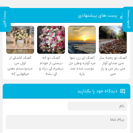
پست بعدی
پست قبلی
پست های پیشنهادی
آهنگ تو زخمه ساز
آهنگ ای زن تنها
آهنگ تو که
آهنگ کاشکی از
منی صدای آواز
مرد آواره وطن دل
نیستی از خودم
اول من
منی رمز من و راز
توست شده صد
بیخبرم کی بیاد و
میدونستم معنی
منی
پاره
کی بشه
حرفهایی که
دیدگاه خود را بگذارید