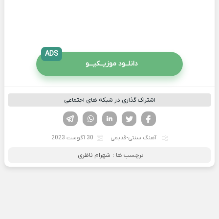
ADS
دانلــود موزیــکیـــو
اشتراک گذاری در شبکه های اجتماعی
فیسوک
تویتر
لینکدین
واتساپ
تلگرام
آهنگ سنتی-قدیمی
30 آگوست 2023
برچسب ها :
شهرام ناظری