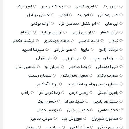
ایوان بند
امین فالجی
امیرحافظ رنجبر
امیر لیام
امیر رمضانی
امو بند
الجان
احسان دریادل
ابی عالی
ابوالفضل اسماعیل نژاد
آوات بوکانی
آرون افشار
آرمین زارعی
آرمین برمایه
آبراهام
کیوان
قاسم فاضلی
فرهاد جهانگیری
فرشید حکمتی
فرشاد آزادی
علیها
علی فرزامی
علیرضا اسپید
علیرضا رحیم پور
علی عزیزپور
علی شرفی
علی احمدیانی
رضا صادقی
شایان یو
شاهین بنان
سهراب پاکزاد
سهیل مهرزادگان
سبحان رستمی
سامان یاسین و امیرحافظ رنجبر
روح الله کرمی
رامین تجنگی
رامین کرمی
رضا کرمی تارا
راغب
حمیدرضا بابایی
حمید هیراد
حسن زیرک
حامد الماسی
حامد سنجابی
یوسف جمالی
همایون شجریان
هوروش بند
هومن پناهی
هومن نجفی
میلاد غلامی
مهراد جم
مهدیار