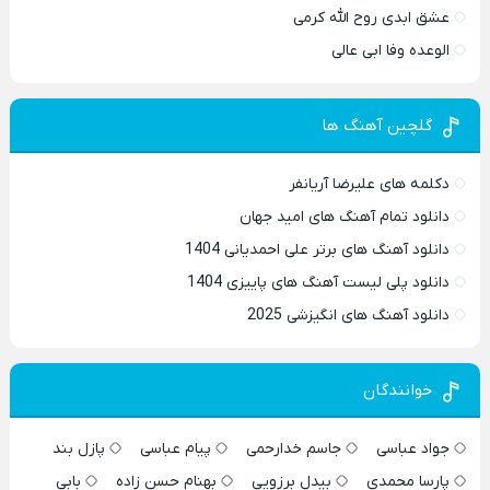
عشق ابدی روح الله کرمی
الوعده وفا ابی عالی
گلچین آهنگ ها
دکلمه های علیرضا آریانفر
دانلود تمام آهنگ های امید جهان
دانلود آهنگ های برتر علی احمدیانی 1404
دانلود پلی لیست آهنگ های پاییزی 1404
دانلود آهنگ های انگیزشی 2025
خوانندگان
جواد عباسی
جاسم خدارحمی
پیام عباسی
پازل بند
پارسا محمدی
بیدل برزویی
بهنام حسن زاده
بابی