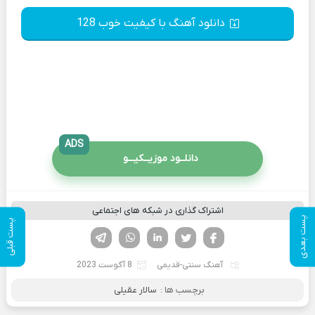
دانلود آهنگ با کیفیت خوب 128
ADS
دانلــود موزیــکیـــو
اشتراک گذاری در شبکه های اجتماعی
پست بعدی
پست قبلی
فیسوک
تویتر
لینکدین
واتساپ
تلگرام
آهنگ سنتی-قدیمی
8 آگوست 2023
برچسب ها :
سالار عقیلی