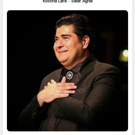
Koocha Lara
–
Salar Aghili