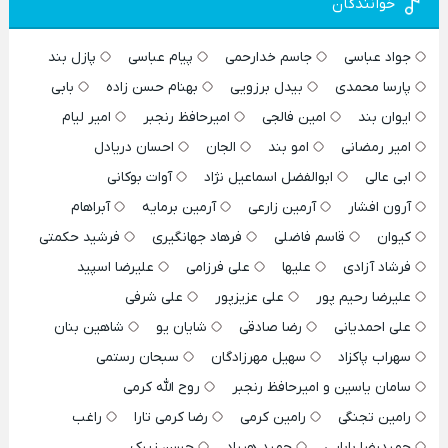
خوانندگان
جواد عباسی
جاسم خدارحمی
پیام عباسی
پازل بند
پارسا محمدی
بیدل برزویی
بهنام حسن زاده
بابی
ایوان بند
امین فالجی
امیرحافظ رنجبر
امیر لیام
امیر رمضانی
امو بند
الجان
احسان دریادل
ابی عالی
ابوالفضل اسماعیل نژاد
آوات بوکانی
آرون افشار
آرمین زارعی
آرمین برمایه
آبراهام
کیوان
قاسم فاضلی
فرهاد جهانگیری
فرشید حکمتی
فرشاد آزادی
علیها
علی فرزامی
علیرضا اسپید
علیرضا رحیم پور
علی عزیزپور
علی شرفی
علی احمدیانی
رضا صادقی
شایان یو
شاهین بنان
سهراب پاکزاد
سهیل مهرزادگان
سبحان رستمی
سامان یاسین و امیرحافظ رنجبر
روح الله کرمی
رامین تجنگی
رامین کرمی
رضا کرمی تارا
راغب
حمیدرضا بابایی
حمید هیراد
حسن زیرک