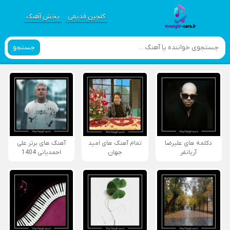
گلچین قدیمی
پخش آهنگ
جستجو
دکلمه های علیرضا
تمام آهنگ های امید
آهنگ های برتر علی
آریانفر
جهان
احمدیانی 1404