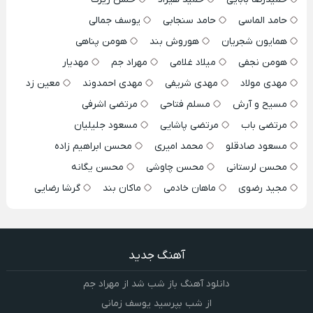
حامد الماسی
حامد سنجابی
یوسف جمالی
همایون شجریان
هوروش بند
هومن پناهی
هومن نجفی
میلاد غلامی
مهراد جم
مهدیار
مهدی مولاد
مهدی شریفی
مهدی احمدوند
معین زد
مسیح و آرش
مسلم فتاحی
مرتضی اشرفی
مرتضی باب
مرتضی پاشایی
مسعود جلیلیان
مسعود صادقلو
محمد امیری
محسن ابراهیم زاده
محسن لرستانی
محسن چاوشی
محسن یگانه
مجید رضوی
ماهان خادمی
ماکان بند
گرشا رضایی
آهنگ جدید
دانلود آهنگ باز شب شد از مهراد جم
از شب بپرسید یوسف زمانی