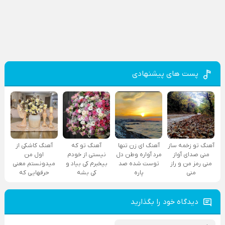
پست های پیشنهادی
آهنگ تو زخمه ساز
آهنگ ای زن تنها
آهنگ تو که
آهنگ کاشکی از
منی صدای آواز
مرد آواره وطن دل
نیستی از خودم
اول من
منی رمز من و راز
توست شده صد
بیخبرم کی بیاد و
میدونستم معنی
منی
پاره
کی بشه
حرفهایی که
دیدگاه خود را بگذارید