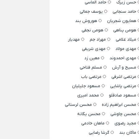
حسن زیرک
حامد الماسی
حامد سنجابی
یوسف جمالی
همایون شجریان
هوروش بند
هومن پناهی
هومن نجفی
میلاد غلامی
مهراد جم
مهدیار
مهدی مولاد
مهدی شریفی
مهدی احمدوند
معین زد
مسیح و آرش
مسلم فتاحی
مرتضی اشرفی
مرتضی باب
مرتضی پاشایی
مسعود جلیلیان
مسعود صادقلو
محمد امیری
محسن ابراهیم زاده
محسن لرستانی
محسن چاوشی
محسن یگانه
مجید رضوی
ماهان خادمی
ماکان بند
گرشا رضایی