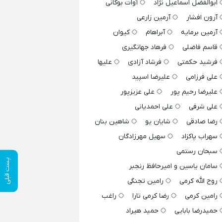
ابوالفضل اسماعیل نژاد
آوات بوکانی
آرون افشار
آرمین زارعی
آرمین برمایه
آبراهام
کیوان
قاسم فاضلی
فرهاد جهانگیری
فرشید حکمتی
فرشاد آزادی
علیها
علی فرزامی
علیرضا اسپید
علیرضا رحیم پور
علی عزیزپور
علی شرفی
علی احمدیانی
رضا صادقی
شایان یو
شاهین بنان
سهراب پاکزاد
سهیل مهرزادگان
سبحان رستمی
پست قبلی
سامان یاسین و امیرحافظ رنجبر
روح الله کرمی
رامین تجنگی
رامین کرمی
رضا کرمی تارا
راغب
حمیدرضا بابایی
حمید هیراد