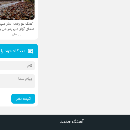
آهنگ تو زخمه ساز منی
صدای آواز منی رمز من و
راز منی
دیدگاه خود را 
ثبت نظر
آهنگ جدید