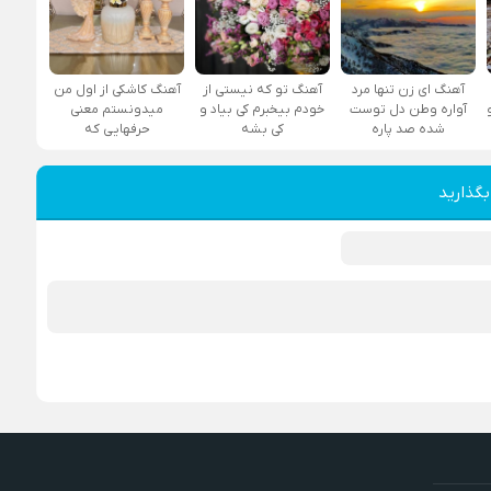
آهنگ ای زن تنها مرد
آهنگ تو که نیستی از
آهنگ کاشکی از اول من
آواره وطن دل توست
خودم بیخبرم کی بیاد و
میدونستم معنی
شده صد پاره
کی بشه
حرفهایی که
بگذارید