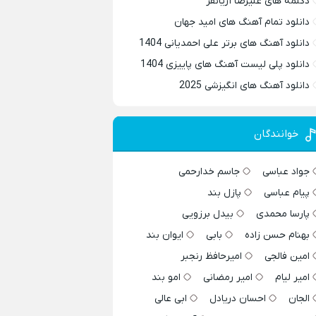
دکلمه های علیرضا آریانفر
دانلود تمام آهنگ های امید جهان
دانلود آهنگ های برتر علی احمدیانی 1404
دانلود پلی لیست آهنگ های پاییزی 1404
دانلود آهنگ های انگیزشی 2025
خوانندگان
جواد عباسی
جاسم خدارحمی
پیام عباسی
پازل بند
پارسا محمدی
بیدل برزویی
بهنام حسن زاده
بابی
ایوان بند
امین فالجی
امیرحافظ رنجبر
امیر لیام
امیر رمضانی
امو بند
الجان
احسان دریادل
ابی عالی