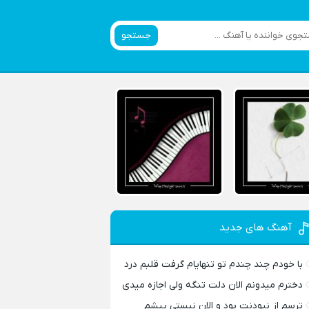
جستجو
آهنگ های جدید
با خودم چند چندم تو تنهایام گرفت قلبم درد
دخترم میدونم الان دلت تنگه ولی اجازه میدی
ترسم از نبودنت بود و الان نیستی پیشم