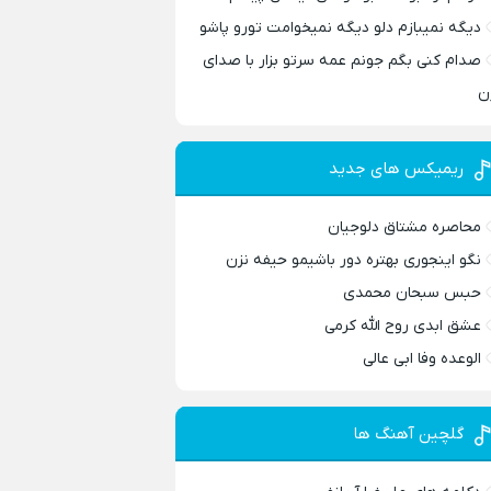
دیگه نمیبازم دلو دیگه نمیخوامت تورو پاشو
صدام کنی بگم جونم عمه سرتو بزار با صدای
ن
ریمیکس های جدید
محاصره مشتاق دلوجیان
نگو اینجوری بهتره دور باشیمو حیفه نزن
حبس سبحان محمدی
عشق ابدی روح الله کرمی
الوعده وفا ابی عالی
گلچین آهنگ ها