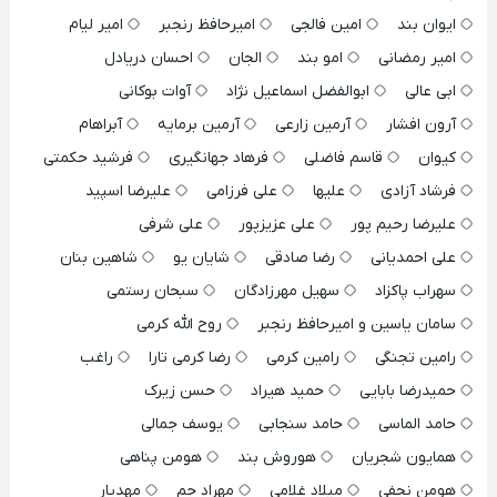
ایوان بند
امین فالجی
امیرحافظ رنجبر
امیر لیام
امیر رمضانی
امو بند
الجان
احسان دریادل
ابی عالی
ابوالفضل اسماعیل نژاد
آوات بوکانی
آرون افشار
آرمین زارعی
آرمین برمایه
آبراهام
کیوان
قاسم فاضلی
فرهاد جهانگیری
فرشید حکمتی
فرشاد آزادی
علیها
علی فرزامی
علیرضا اسپید
علیرضا رحیم پور
علی عزیزپور
علی شرفی
علی احمدیانی
رضا صادقی
شایان یو
شاهین بنان
سهراب پاکزاد
سهیل مهرزادگان
سبحان رستمی
سامان یاسین و امیرحافظ رنجبر
روح الله کرمی
رامین تجنگی
رامین کرمی
رضا کرمی تارا
راغب
حمیدرضا بابایی
حمید هیراد
حسن زیرک
حامد الماسی
حامد سنجابی
یوسف جمالی
همایون شجریان
هوروش بند
هومن پناهی
هومن نجفی
میلاد غلامی
مهراد جم
مهدیار