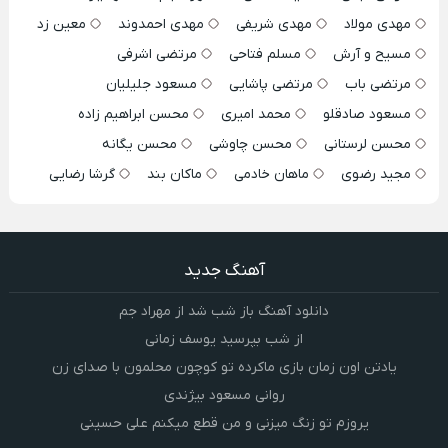
مهدی مولاد
مهدی شریفی
مهدی احمدوند
معین زد
مسیح و آرش
مسلم فتاحی
مرتضی اشرفی
مرتضی باب
مرتضی پاشایی
مسعود جلیلیان
مسعود صادقلو
محمد امیری
محسن ابراهیم زاده
محسن لرستانی
محسن چاوشی
محسن یگانه
مجید رضوی
ماهان خادمی
ماکان بند
گرشا رضایی
آهنگ جدید
دانلود آهنگ باز شب شد از مهراد جم
از شب بپرسید یوسف زمانی
یادتن اون زمان بازی ماکرده تو کوچون محلمون با صدای زن
روانی مسعود بیژندی
یروزم تو زنگ میزنی و من قطع میکنم علی حسینی