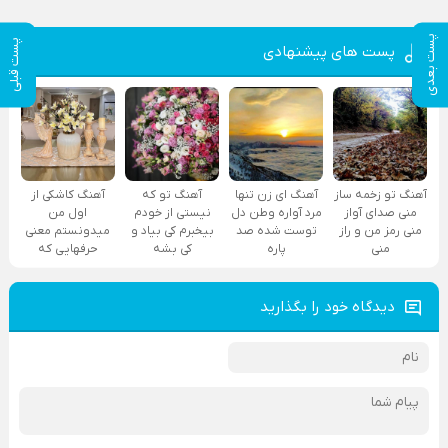
پست بعدی
پست قبلی
پست های پیشنهادی
آهنگ تو زخمه ساز
آهنگ ای زن تنها
آهنگ تو که
آهنگ کاشکی از
منی صدای آواز
مرد آواره وطن دل
نیستی از خودم
اول من
منی رمز من و راز
توست شده صد
بیخبرم کی بیاد و
میدونستم معنی
منی
پاره
کی بشه
حرفهایی که
دیدگاه خود را بگذارید