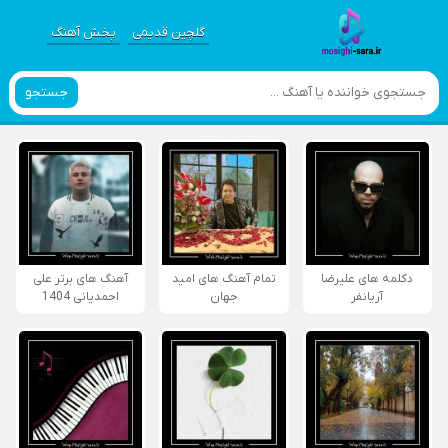
گلچین قدیمی
پخش آهنگ
جستجو
دکلمه های علیرضا
تمام آهنگ های امید
آهنگ های برتر علی
آریانفر
جهان
احمدیانی 1404