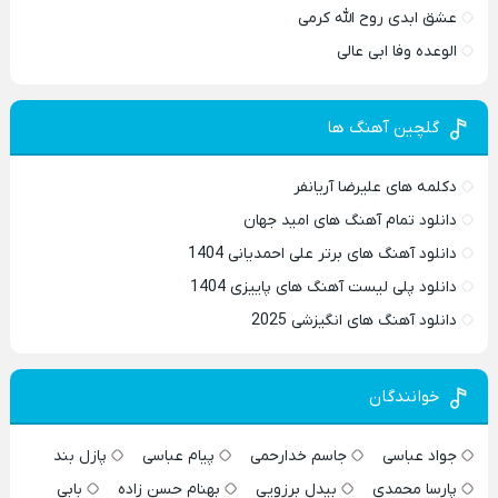
عشق ابدی روح الله کرمی
الوعده وفا ابی عالی
گلچین آهنگ ها
دکلمه های علیرضا آریانفر
دانلود تمام آهنگ های امید جهان
دانلود آهنگ های برتر علی احمدیانی 1404
دانلود پلی لیست آهنگ های پاییزی 1404
دانلود آهنگ های انگیزشی 2025
خوانندگان
جواد عباسی
جاسم خدارحمی
پیام عباسی
پازل بند
پارسا محمدی
بیدل برزویی
بهنام حسن زاده
بابی