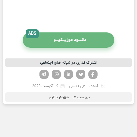
ADS
دانلــود موزیــکیـــو
اشتراک گذاری در شبکه های اجتماعی
فیسوک
تویتر
لینکدین
واتساپ
تلگرام
آهنگ سنتی-قدیمی
19 آگوست 2023
برچسب ها :
شهرام ناظری