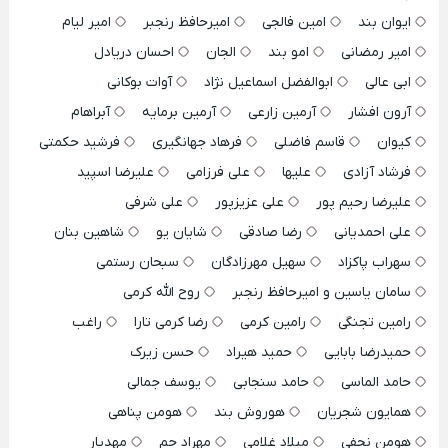
ایوان بند
امین فالجی
امیرحافظ رنجبر
امیر لیام
امیر رمضانی
امو بند
الجان
احسان دریادل
ابی عالی
ابوالفضل اسماعیل نژاد
آوات بوکانی
آرون افشار
آرمین زارعی
آرمین برمایه
آبراهام
کیوان
قاسم فاضلی
فرهاد جهانگیری
فرشید حکمتی
فرشاد آزادی
علیها
علی فرزامی
علیرضا اسپید
علیرضا رحیم پور
علی عزیزپور
علی شرفی
علی احمدیانی
رضا صادقی
شایان یو
شاهین بنان
سهراب پاکزاد
سهیل مهرزادگان
سبحان رستمی
سامان یاسین و امیرحافظ رنجبر
روح الله کرمی
رامین تجنگی
رامین کرمی
رضا کرمی تارا
راغب
حمیدرضا بابایی
حمید هیراد
حسن زیرک
حامد الماسی
حامد سنجابی
یوسف جمالی
همایون شجریان
هوروش بند
هومن پناهی
هومن نجفی
میلاد غلامی
مهراد جم
مهدیار