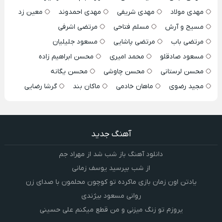
مهدی مولاد
مهدی شریفی
مهدی احمدوند
معین زد
مسیح و آرش
مسلم فتاحی
مرتضی اشرفی
مرتضی باب
مرتضی پاشایی
مسعود جلیلیان
مسعود صادقلو
محمد امیری
محسن ابراهیم زاده
محسن لرستانی
محسن چاوشی
محسن یگانه
مجید رضوی
ماهان خادمی
ماکان بند
گرشا رضایی
آهنگ جدید
دانلود آهنگ باز شب شد از مهراد جم
از شب بپرسید یوسف زمانی
یادتن اون زمان بازی ماکرده تو کوچون محلمون با صدای زن
روانی مسعود بیژندی
یروزم تو زنگ میزنی و من قطع میکنم علی حسینی