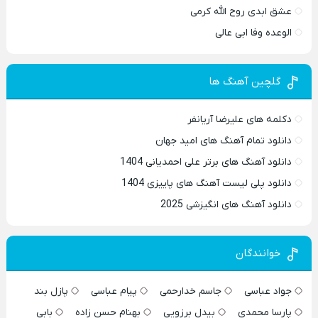
عشق ابدی روح الله کرمی
الوعده وفا ابی عالی
گلچین آهنگ ها
دکلمه های علیرضا آریانفر
دانلود تمام آهنگ های امید جهان
دانلود آهنگ های برتر علی احمدیانی 1404
دانلود پلی لیست آهنگ های پاییزی 1404
دانلود آهنگ های انگیزشی 2025
خوانندگان
جواد عباسی
جاسم خدارحمی
پیام عباسی
پازل بند
پارسا محمدی
بیدل برزویی
بهنام حسن زاده
بابی