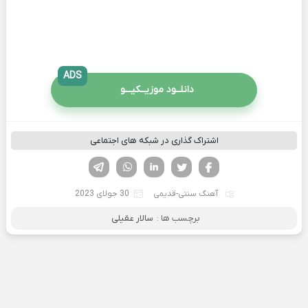
ADS
دانلــود موزیــکیـــو
اشتراک گذاری در شبکه های اجتماعی
فیسوک
تویتر
لینکدین
واتساپ
تلگرام
آهنگ سنتی-قدیمی
30 جولای 2023
برچسب ها :
سالار عقیلی