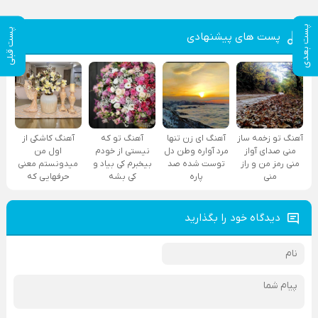
پست بعدی
پست قبلی
پست های پیشنهادی
آهنگ تو زخمه ساز
آهنگ ای زن تنها
آهنگ تو که
آهنگ کاشکی از
منی صدای آواز
مرد آواره وطن دل
نیستی از خودم
اول من
منی رمز من و راز
توست شده صد
بیخبرم کی بیاد و
میدونستم معنی
منی
پاره
کی بشه
حرفهایی که
دیدگاه خود را بگذارید