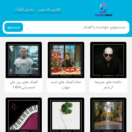
گلچین قدیمی
پخش آهنگ
جستجو
دکلمه های علیرضا
تمام آهنگ های امید
آهنگ های برتر علی
آریانفر
جهان
احمدیانی 1404