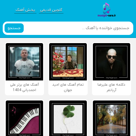
گلچین قدیمی
پخش آهنگ
جستجو
دکلمه های علیرضا
تمام آهنگ های امید
آهنگ های برتر علی
آریانفر
جهان
احمدیانی 1404