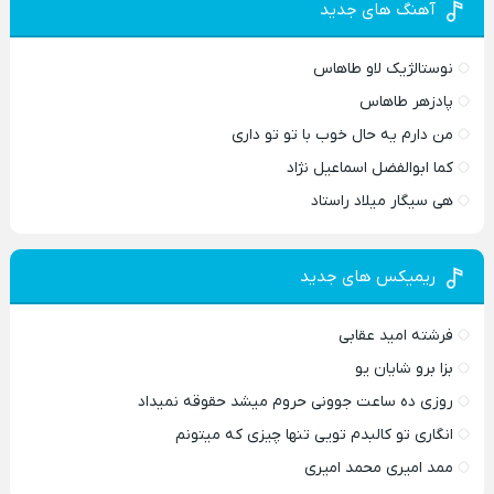
آهنگ های جدید
نوستالژیک لاو طاهاس
پادزهر طاهاس
من دارم یه حال خوب با تو تو داری
کما ابوالفضل اسماعیل نژاد
هی سیگار میلاد راستاد
ریمیکس های جدید
فرشته امید عقابی
بزا برو شایان یو
روزی ده ساعت جوونی حروم میشد حقوقه نمیداد
انگاری تو کالبدم تویی تنها چیزی که میتونم
ممد امیری محمد امیری