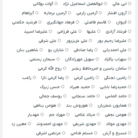
ابی عالی
ابوالفضل اسماعیل نژاد
آوات بوکانی
آرون افشار
آرمین زارعی
آرمین برمایه
آبراهام
کیوان
قاسم فاضلی
فرهاد جهانگیری
فرشید حکمتی
فرشاد آزادی
علیها
علی فرزامی
علیرضا اسپید
علیرضا رحیم پور
علی عزیزپور
علی شرفی
علی احمدیانی
رضا صادقی
شایان یو
شاهین بنان
سهراب پاکزاد
سهیل مهرزادگان
سبحان رستمی
سامان یاسین و امیرحافظ رنجبر
روح الله کرمی
رامین تجنگی
رامین کرمی
رضا کرمی تارا
راغب
حمیدرضا بابایی
حمید هیراد
حسن زیرک
حامد الماسی
حامد سنجابی
یوسف جمالی
همایون شجریان
هوروش بند
هومن پناهی
هومن نجفی
میلاد غلامی
مهراد جم
مهدیار
مهدی مولاد
مهدی شریفی
مهدی احمدوند
معین زد
مسیح و آرش
مسلم فتاحی
مرتضی اشرفی