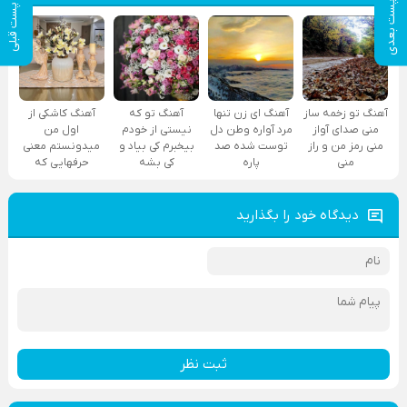
پست بعدی
پست قبلی
آهنگ تو زخمه ساز
آهنگ ای زن تنها
آهنگ تو که
آهنگ کاشکی از
منی صدای آواز
مرد آواره وطن دل
نیستی از خودم
اول من
منی رمز من و راز
توست شده صد
بیخبرم کی بیاد و
میدونستم معنی
منی
پاره
کی بشه
حرفهایی که
دیدگاه خود را بگذارید
ثبت نظر