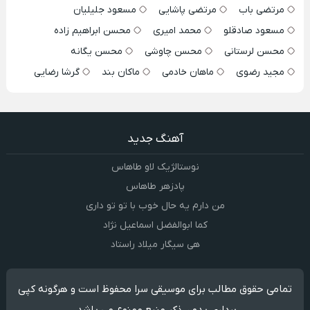
مرتضی باب
مرتضی پاشایی
مسعود جلیلیان
مسعود صادقلو
محمد امیری
محسن ابراهیم زاده
محسن لرستانی
محسن چاوشی
محسن یگانه
مجید رضوی
ماهان خادمی
ماکان بند
گرشا رضایی
آهنگ جدید
نوستالژیک لاو طاهاس
پادزهر طاهاس
من دارم یه حال خوب با تو تو داری
کما ابوالفضل اسماعیل نژاد
هی سیگار میلاد راستاد
تمامی حقوق مطالب برای موسیقی سرا محفوظ است و هرگونه کپی
برداری بدون ذکر منبع ممنوع می باشد.