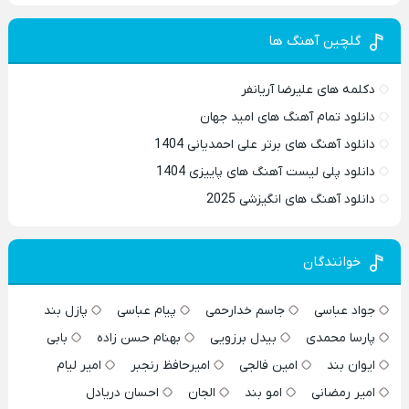
گلچین آهنگ ها
دکلمه های علیرضا آریانفر
دانلود تمام آهنگ های امید جهان
دانلود آهنگ های برتر علی احمدیانی 1404
دانلود پلی لیست آهنگ های پاییزی 1404
دانلود آهنگ های انگیزشی 2025
خوانندگان
جواد عباسی
جاسم خدارحمی
پیام عباسی
پازل بند
پارسا محمدی
بیدل برزویی
بهنام حسن زاده
بابی
ایوان بند
امین فالجی
امیرحافظ رنجبر
امیر لیام
امیر رمضانی
امو بند
الجان
احسان دریادل