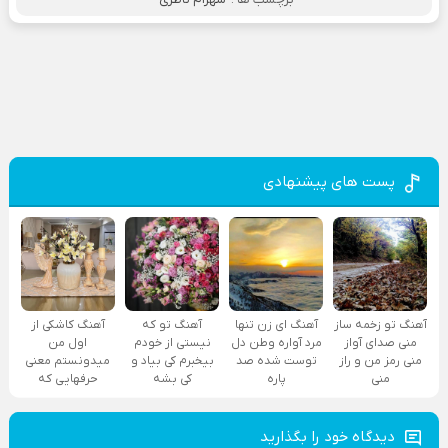
پست های پیشنهادی
آهنگ تو زخمه ساز
آهنگ ای زن تنها
آهنگ تو که
آهنگ کاشکی از
منی صدای آواز
مرد آواره وطن دل
نیستی از خودم
اول من
منی رمز من و راز
توست شده صد
بیخبرم کی بیاد و
میدونستم معنی
منی
پاره
کی بشه
حرفهایی که
دیدگاه خود را بگذارید