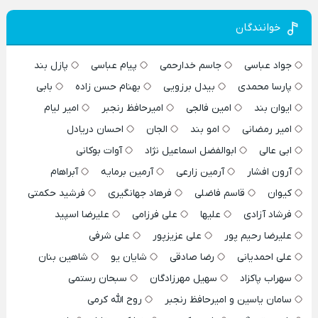
خوانندگان
جواد عباسی
جاسم خدارحمی
پیام عباسی
پازل بند
پارسا محمدی
بیدل برزویی
بهنام حسن زاده
بابی
ایوان بند
امین فالجی
امیرحافظ رنجبر
امیر لیام
امیر رمضانی
امو بند
الجان
احسان دریادل
ابی عالی
ابوالفضل اسماعیل نژاد
آوات بوکانی
آرون افشار
آرمین زارعی
آرمین برمایه
آبراهام
کیوان
قاسم فاضلی
فرهاد جهانگیری
فرشید حکمتی
فرشاد آزادی
علیها
علی فرزامی
علیرضا اسپید
علیرضا رحیم پور
علی عزیزپور
علی شرفی
علی احمدیانی
رضا صادقی
شایان یو
شاهین بنان
سهراب پاکزاد
سهیل مهرزادگان
سبحان رستمی
سامان یاسین و امیرحافظ رنجبر
روح الله کرمی