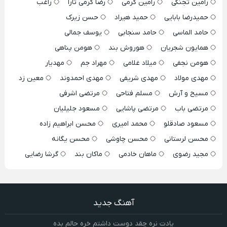
رامین تجنگی
رامین کرمی
رضا کرمی تارا
راغب
حمیدرضا بابایی
حمید هیراد
حسن زیرک
حامد الماسی
حامد سنجابی
یوسف جمالی
همایون شجریان
هوروش بند
هومن پناهی
هومن نجفی
میلاد غلامی
مهراد جم
مهدیار
مهدی مولاد
مهدی شریفی
مهدی احمدوند
معین زد
مسیح و آرش
مسلم فتاحی
مرتضی اشرفی
مرتضی باب
مرتضی پاشایی
مسعود جلیلیان
مسعود صادقلو
محمد امیری
محسن ابراهیم زاده
محسن لرستانی
محسن چاوشی
محسن یگانه
مجید رضوی
ماهان خادمی
ماکان بند
گرشا رضایی
آهنگ جدید
یادت نره چقد دوست داشتم خره حالم بده