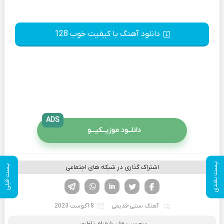
دانلود آهنگ با کیفیت خوب 128
ADS
دانلــود موزیــکیـــو
پست بعدی
اشتراک گذاری در شبکه های اجتماعی
پست قبلی
فیسوک
تویتر
لینکدین
واتساپ
تلگرام
آهنگ سنتی-قدیمی
8 آگوست 2023
برچسب ها :
شهرام ناظری