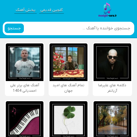
گلچین قدیمی
پخش آهنگ
جستجو
دکلمه های علیرضا
تمام آهنگ های امید
آهنگ های برتر علی
آریانفر
جهان
احمدیانی 1404