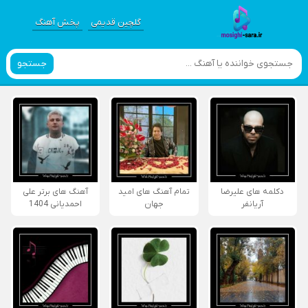
گلچین قدیمی
پخش آهنگ
جستجو
دکلمه های علیرضا
تمام آهنگ های امید
آهنگ های برتر علی
آریانفر
جهان
احمدیانی 1404