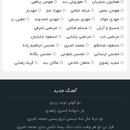
همایون شجریان
هوروش بند
هومن پناهی
هومن نجفی
میلاد غلامی
مهراد جم
مهدیار
مهدی مولاد
مهدی شریفی
مهدی احمدوند
معین زد
مسیح و آرش
مسلم فتاحی
مرتضی اشرفی
مرتضی باب
مرتضی پاشایی
مسعود جلیلیان
مسعود صادقلو
محمد امیری
محسن ابراهیم زاده
محسن لرستانی
محسن چاوشی
محسن یگانه
مجید رضوی
ماهان خادمی
ماکان بند
گرشا رضایی
آهنگ جدید
تو گولی نوید زردی
یار دیوانه کسری زاهدی
تو دیه مال مه نیستی تروریستی محمد امیری
قرار نی تو هر وقت دلت تنگ بشه تکس بدی محمد امیری