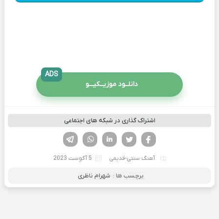
ADS
دانلــود موزیــکیـــو
اشتراک گذاری در شبکه های اجتماعی
فیسوک
تویتر
لینکدین
واتساپ
تلگرام
آهنگ سنتی-قدیمی
5 آگوست 2023
برچسب ها :
شهرام ناظری