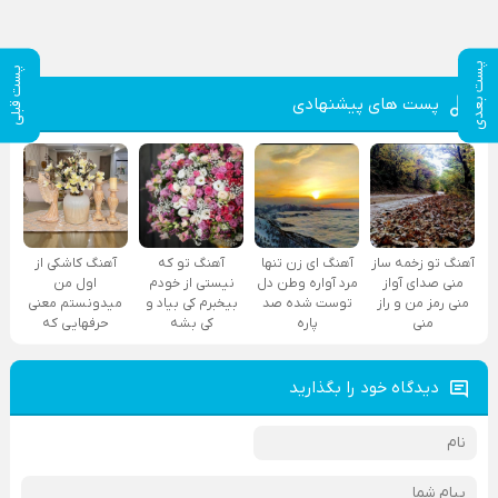
پست بعدی
پست قبلی
پست های پیشنهادی
آهنگ تو زخمه ساز
آهنگ ای زن تنها
آهنگ تو که
آهنگ کاشکی از
منی صدای آواز
مرد آواره وطن دل
نیستی از خودم
اول من
منی رمز من و راز
توست شده صد
بیخبرم کی بیاد و
میدونستم معنی
منی
پاره
کی بشه
حرفهایی که
دیدگاه خود را بگذارید