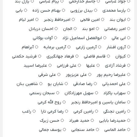
جواد عباسی
جاسم خدارحمی
پیام عباسی
پازل بند
پارسا محمدی
بیدل برزویی
بهنام حسن زاده
بابی
ایوان بند
امین فالجی
امیرحافظ رنجبر
امیر لیام
امیر رمضانی
امو بند
الجان
احسان دریادل
ابی عالی
ابوالفضل اسماعیل نژاد
آوات بوکانی
آرون افشار
آرمین زارعی
آرمین برمایه
آبراهام
کیوان
قاسم فاضلی
فرهاد جهانگیری
فرشید حکمتی
فرشاد آزادی
علیها
علی فرزامی
علیرضا اسپید
علیرضا رحیم پور
علی عزیزپور
علی شرفی
علی احمدیانی
رضا صادقی
شایان یو
شاهین بنان
سهراب پاکزاد
سهیل مهرزادگان
سبحان رستمی
سامان یاسین و امیرحافظ رنجبر
روح الله کرمی
رامین تجنگی
رامین کرمی
رضا کرمی تارا
راغب
حمیدرضا بابایی
حمید هیراد
حسن زیرک
حامد الماسی
حامد سنجابی
یوسف جمالی