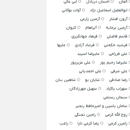
الجان
احسان دریادل
ابی عالی
ابوالفضل اسماعیل نژاد
آوات بوکانی
آرون افشار
آرمین زارعی
آرمین برمایه
آبراهام
کیوان
قاسم فاضلی
فرهاد جهانگیری
فرشید حکمتی
فرشاد آزادی
علیها
علی فرزامی
علیرضا اسپید
علیرضا رحیم پور
علی عزیزپور
علی شرفی
علی احمدیانی
رضا صادقی
شایان یو
شاهین بنان
سهراب پاکزاد
سهیل مهرزادگان
سبحان رستمی
سامان یاسین و امیرحافظ رنجبر
روح الله کرمی
رامین تجنگی
رامین کرمی
رضا کرمی تارا
راغب