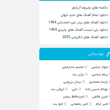
دکلمه های علیرضا آریانفر
دانلود تمام آهنگ های امید جهان
دانلود آهنگ های برتر علی احمدیانی 1404
دانلود پلی لیست آهنگ های پاییزی 1404
دانلود آهنگ های انگیزشی 2025
خوانندگان
جواد عباسی
جاسم خدارحمی
پیام عباسی
پازل بند
پارسا محمدی
بیدل برزویی
بهنام حسن زاده
بابی
ایوان بند
امین فالجی
امیرحافظ رنجبر
امیر لیام
امیر رمضانی
امو بند