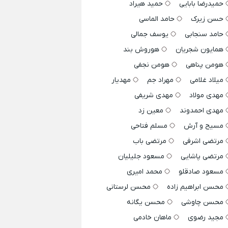
حمیدرضا بابایی
حمید هیراد
حسن زیرک
حامد الماسی
حامد سنجابی
یوسف جمالی
همایون شجریان
هوروش بند
هومن پناهی
هومن نجفی
میلاد غلامی
مهراد جم
مهدیار
مهدی مولاد
مهدی شریفی
مهدی احمدوند
معین زد
مسیح و آرش
مسلم فتاحی
مرتضی اشرفی
مرتضی باب
مرتضی پاشایی
مسعود جلیلیان
مسعود صادقلو
محمد امیری
محسن ابراهیم زاده
محسن لرستانی
محسن چاوشی
محسن یگانه
مجید رضوی
ماهان خادمی