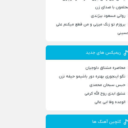
حلمون با صدای زن
روانی مسعود بیژندی
یروزم تو زنگ میزنی و من قطع میکنم علی
سینی
ریمیکس های جدید
محاصره مشتاق دلوجیان
نگو اینجوری بهتره دور باشیمو حیفه نزن
حبس سبحان محمدی
عشق ابدی روح الله کرمی
الوعده وفا ابی عالی
گلچین آهنگ ها