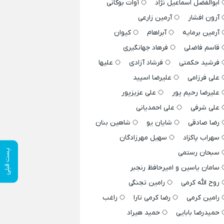
ابوالفضل اسماعیل نژاد
آوات بوکانی
آرون افشار
آرمین زارعی
آرمین برمایه
آبراهام
کیوان
قاسم فاضلی
فرهاد جهانگیری
فرشید حکمتی
فرشاد آزادی
علیها
علی فرزامی
علیرضا اسپید
علیرضا رحیم پور
علی عزیزپور
علی شرفی
علی احمدیانی
رضا صادقی
شایان یو
شاهین بنان
سهراب پاکزاد
سهیل مهرزادگان
پست قبلی
سبحان رستمی
سامان یاسین و امیرحافظ رنجبر
روح الله کرمی
رامین تجنگی
رامین کرمی
رضا کرمی تارا
راغب
حمیدرضا بابایی
حمید هیراد