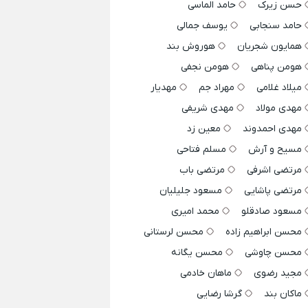
حسن زیرک
حامد الماسی
حامد سنجابی
یوسف جمالی
همایون شجریان
هوروش بند
هومن پناهی
هومن نجفی
میلاد غلامی
مهراد جم
مهدیار
مهدی مولاد
مهدی شریفی
مهدی احمدوند
معین زد
مسیح و آرش
مسلم فتاحی
مرتضی اشرفی
مرتضی باب
مرتضی پاشایی
مسعود جلیلیان
مسعود صادقلو
محمد امیری
محسن ابراهیم زاده
محسن لرستانی
محسن چاوشی
محسن یگانه
مجید رضوی
ماهان خادمی
ماکان بند
گرشا رضایی