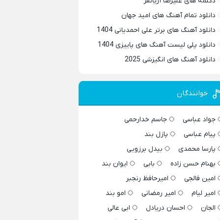
دکلمه های علیرضا آریانفر
دانلود تمام آهنگ های امید جهان
دانلود آهنگ های برتر علی احمدیانی 1404
دانلود پلی لیست آهنگ های پاییزی 1404
دانلود آهنگ های انگیزشی 2025
خوانندگان
جواد عباسی
جاسم خدارحمی
پیام عباسی
پازل بند
پارسا محمدی
بیدل برزویی
بهنام حسن زاده
بابی
ایوان بند
امین فالجی
امیرحافظ رنجبر
امیر لیام
امیر رمضانی
امو بند
الجان
احسان دریادل
ابی عالی