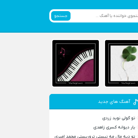
جستجو
آهنگ های جدید
تو گولی نوید زردی
یار دیوانه کسری زاهدی
تو دیه مال مه نیستی تروریستی محمد امیری